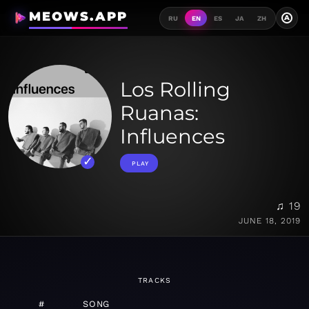
MEOWS.APP
A
RU
EN
ES
JA
ZH
Los Rolling
Ruanas:
Influences
PLAY
♫ 19
JUNE 18, 2019
TRACKS
#
SONG