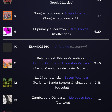
7
3:38
Rock Clássico
Sangre Laboyana
Grupo Libertad
8
3:47
Sangre Laboyana - EP
El puñal y el corazón
Café Tacvba
9
4:20
iCollection
10
ESAAI0255601
Unknown
Unknown
—
Pelaíta (feat. Edson Velandia)
11
Ramiro Zambrano & Jonatán Vergara
2:40
Barrio, Canciones de Javier Moreno
La Circunstancia
Edson Velandia
12
Pariente (Banda Sonora Original de la
3:18
Película)
Zamba para Olvídarte
Mercedes Sosa
13
5:2
Cantora