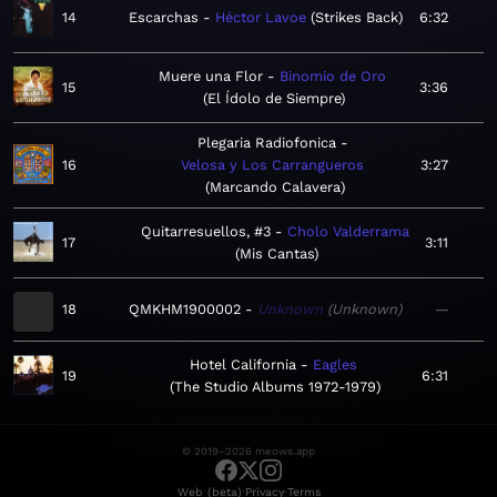
14
Escarchas
Héctor Lavoe
Strikes Back
6:32
Muere una Flor
Binomio de Oro
15
3:36
El Ídolo de Siempre
Plegaria Radiofonica
16
Velosa y Los Carrangueros
3:27
Marcando Calavera
Quitarresuellos, #3
Cholo Valderrama
17
3:11
Mis Cantas
18
QMKHM1900002
Unknown
Unknown
—
Hotel California
Eagles
19
6:31
The Studio Albums 1972-1979
© 2019–2026 meows.app
·
·
Web (beta)
Privacy
Terms