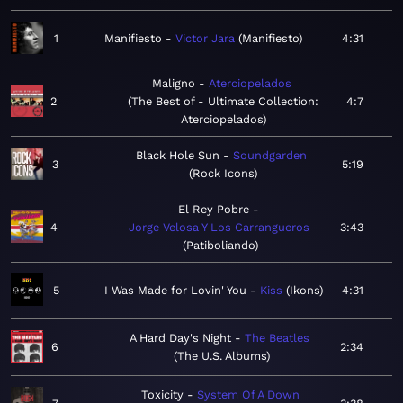
1
Manifiesto
Victor Jara
Manifiesto
4:31
Maligno
Aterciopelados
2
The Best of - Ultimate Collection:
4:7
Aterciopelados
Black Hole Sun
Soundgarden
3
5:19
Rock Icons
El Rey Pobre
4
Jorge Velosa Y Los Carrangueros
3:43
Patiboliando
5
I Was Made for Lovin' You
Kiss
Ikons
4:31
A Hard Day's Night
The Beatles
6
2:34
The U.S. Albums
Toxicity
System Of A Down