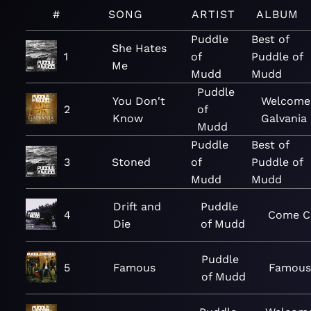
#
SONG
ARTIST
ALBUM
Puddle
Best of
She Hates
1
of
Puddle of
Me
Mudd
Mudd
Puddle
You Don't
Welcome
2
of
Know
Galvania
Mudd
Puddle
Best of
3
Stoned
of
Puddle of
Mudd
Mudd
Drift and
Puddle
4
Come C
Die
of Mudd
Puddle
5
Famous
Famou
of Mudd