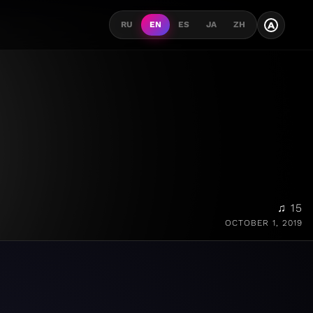
A
RU
EN
ES
JA
ZH
♫ 15
OCTOBER 1, 2019