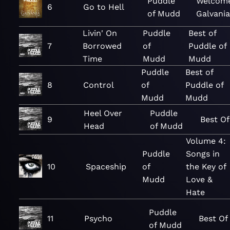
Puddle
Welcome
6
Go to Hell
of Mudd
Galvani
Livin' On
Puddle
Best of
7
Borrowed
of
Puddle of
Time
Mudd
Mudd
Puddle
Best of
8
Control
of
Puddle of
Mudd
Mudd
Heel Over
Puddle
9
Best Of
Head
of Mudd
Volume 4:
Puddle
Songs in
10
Spaceship
of
the Key of
Mudd
Love &
Hate
Puddle
11
Psycho
Best Of
of Mudd