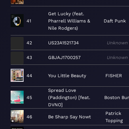
Get Lucky (feat.
41
Pharrell Williams &
Daft Punk
Nile Rodgers)
42
US23A1521734
Unknown
43
GBJAJ1700257
Unknown
44
You Little Beauty
FISHER
Spread Love
45
(Paddington) [feat.
Boston Bu
DVNO]
Patrick
46
Be Sharp Say Nowt
Topping