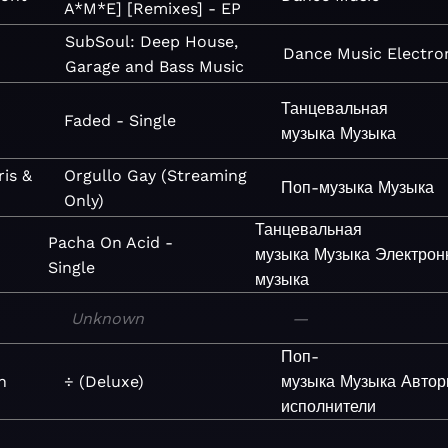
A*M*E] [Remixes] - EP
SubSoul: Deep House,
Dance
Music
Electro
Garage and Bass Music
Танцевальная
Faded - Single
музыка
Музыка
ris &
Orgullo Gay (Streaming
Поп-музыка
Музыка
Only)
Танцевальная
Pacha On Acid -
музыка
Музыка
Электрон
Single
музыка
Unknown
—
Поп-
n
÷ (Deluxe)
музыка
Музыка
Автор
исполнители