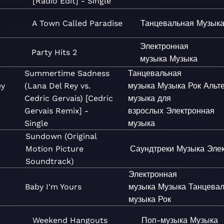
[Radio Edit] - Single
A Town Called Paradise
Танцевальная
Музык
Электронная
Party Hits 2
музыка
Музыка
Summertime Sadness
Танцевальная
ey
(Lana Del Rey vs.
музыка
Музыка
Рок
Альт
Cedric Gervais) [Cedric
музыка для
Gervais Remix] -
взрослых
Электронная
Single
музыка
Sundown (Original
Motion Picture
Саундтреки
Музыка
Эле
Soundtrack)
Электронная
Baby I'm Yours
музыка
Музыка
Танцева
музыка
Рок
Weekend Hangouts
Поп-музыка
Музыка