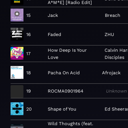
A*M*E] [Radio Edit]
15
Jack
Breach
16
Faded
ZHU
How Deep Is Your
Calvin Har
17
Love
Disciples
18
Pacha On Acid
Afrojack
19
ROCMA0901964
Unknown
20
Shape of You
Ed Sheera
Wild Thoughts (feat.