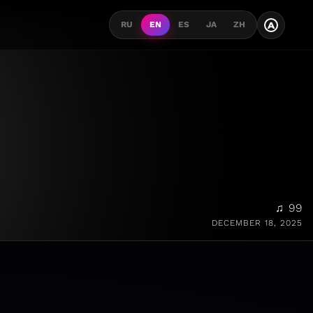
A
RU
EN
ES
JA
ZH
♫ 99
DECEMBER 18, 2025