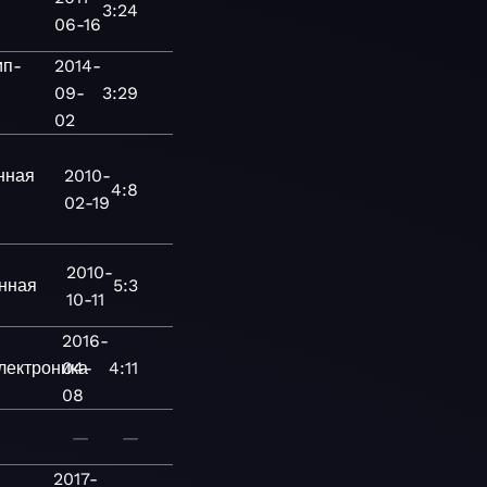
3:24
06-16
ип-
2014-
09-
3:29
02
нная
2010-
4:8
02-19
2010-
нная
5:3
10-11
2016-
лектроника
04-
4:11
08
—
—
2017-