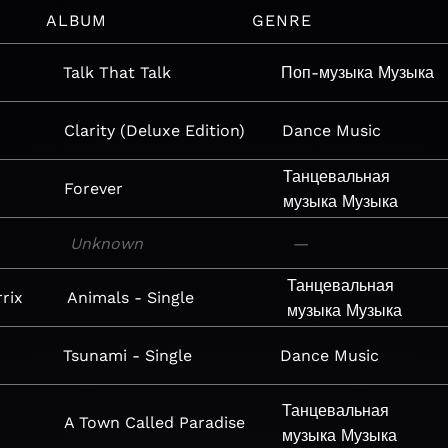
ALBUM
GENRE
Talk That Talk
Поп-музыка
Музыка
Clarity (Deluxe Edition)
Dance
Music
Танцевальная
Forever
музыка
Музыка
Unknown
—
Танцевальная
rix
Animals - Single
музыка
Музыка
Tsunami - Single
Dance
Music
Танцевальная
A Town Called Paradise
музыка
Музыка