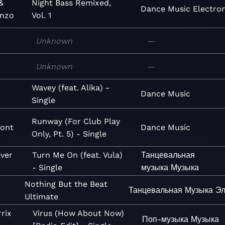
&
Night Bass Remixed,
Dance
Music
Electron
enzo
Vol. 1
Unknown
—
Unknown
—
Wavey (feat. Alika) -
Dance
Music
Single
Runway (For Club Play
ont
Dance
Music
Only, Pt. 5) - Single
iver
Turn Me On (feat. Vula)
Танцевальная
- Single
музыка
Музыка
Nothing But the Beat
Танцевальная
Музыка
Эл
Ultimate
rix
Virus (How About Now)
Поп-музыка
Музыка