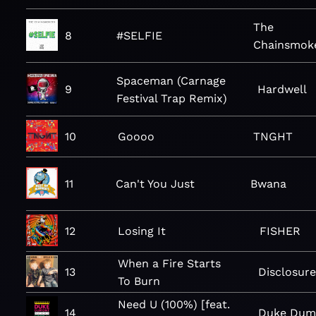
The
8
#SELFIE
Chainsmok
Spaceman (Carnage
9
Hardwell
Festival Trap Remix)
10
Goooo
TNGHT
11
Can't You Just
Bwana
12
Losing It
FISHER
When a Fire Starts
13
Disclosure
To Burn
Need U (100%) [feat.
14
Duke Dum