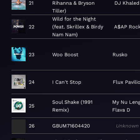
21
Rihanna & Bryson
DJ Khaled
Tiller)
Wild for the Night
22
(feat. Skrillex & Birdy
A$AP Roc
Nam Nam)
23
Woo Boost
Rusko
24
I Can't Stop
Flux Pavili
Soul Shake (1991
My Nu Len
25
Remix)
Flava D
26
GBUM71604420
Unknown