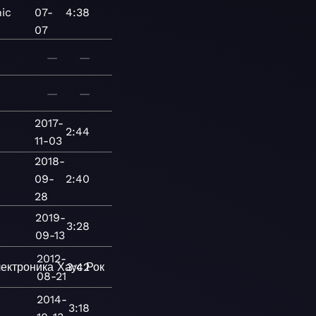
ic
07-
4:38
07
—
—
—
—
2017-
2:44
11-03
2018-
09-
2:40
28
2019-
3:28
09-13
2012-
ектроника
Хаус
3:42
Рок
08-21
2014-
3:18