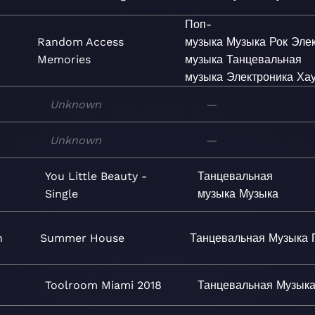
Поп-
Random Access
музыка
Музыка
Рок
Эле
Memories
музыка
Танцевальная
музыка
Электроника
Ха
Unknown
—
Unknown
—
You Little Beauty -
Танцевальная
Single
музыка
Музыка
n
Summer House
Танцевальная
Музыка
Toolroom Miami 2018
Танцевальная
Музык