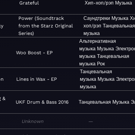
Grateful
Хип-хоп/рэп
Музыка
Power (Soundtrack
Саундтреки
Музыка
Х
ky
from the Starz Original
хоп/рэп
Танцевальная
Series)
музыка
Альтернативная
музыка
Музыка
Электро
Woo Boost - EP
музыка
Танцевальная
музыка
Рок
Танцевальная
on
Lines in Wax - EP
музыка
Музыка
Электро
музыка
g &
UKF Drum & Bass 2016
Танцевальная
Музыка
Э
Unknown
—