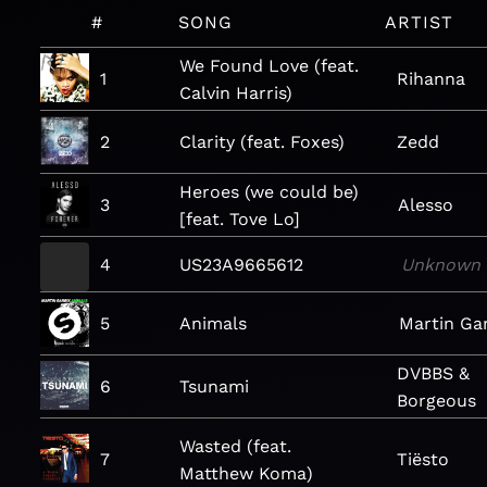
#
SONG
ARTIST
We Found Love (feat.
1
Rihanna
Calvin Harris)
2
Clarity (feat. Foxes)
Zedd
Heroes (we could be)
3
Alesso
[feat. Tove Lo]
4
US23A9665612
Unknown
5
Animals
Martin Gar
DVBBS &
6
Tsunami
Borgeous
Wasted (feat.
7
Tiësto
Matthew Koma)