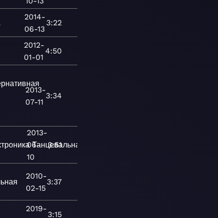
10-13
2014-
а
3:22
06-13
2012-
4:50
01-01
ернативная
2013-
3:34
07-11
2013-
ктроника
06-
Танцевальная
3:51
10
2010-
льная
3:37
02-15
2019-
3:15