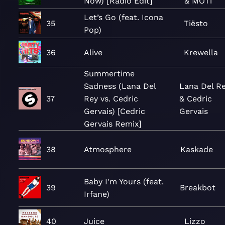
Now) [Radio Edit]
& MOTi
Let’s Go (feat. Icona
35
Tiësto
Pop)
36
Alive
Krewella
Summertime
Sadness (Lana Del
Lana Del R
37
Rey vs. Cedric
& Cedric
Gervais) [Cedric
Gervais
Gervais Remix]
38
Atmosphere
Kaskade
Baby I'm Yours (feat.
39
Breakbot
Irfane)
40
Juice
Lizzo