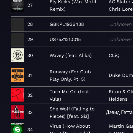
Fly Kicks (Wax Motif
AC Slater 
27
Remix)
Chris Lor
28
GBKPL1936438
Unknown
29
US75Z1210015
Unknown
30
Wavey (feat. Alika)
CLiQ
Runway (For Club
31
Duke Dum
Play Only, Pt. 5)
Turn Me On (feat.
Riton & Ol
32
Vula)
Heldens
She Wolf (Falling to
33
Дэвид Гетта
Pieces) [feat. Sia]
Virus (How About
Martin Gar
34