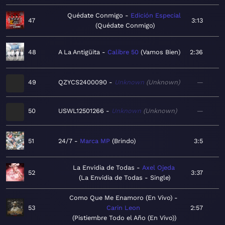
Quédate Conmigo
Edición Especial
47
3:13
Quédate Conmigo
48
A La Antigüita
Calibre 50
Vamos Bien
2:36
49
QZYCS2400090
Unknown
Unknown
—
50
USWL12501266
Unknown
Unknown
—
51
24/7
Marca MP
Brindo
3:5
La Envidia de Todas
Axel Ojeda
52
3:37
La Envidia de Todas - Single
Como Que Me Enamoro (En Vivo)
53
Carin Leon
2:57
Pistiembre Todo el Año (En Vivo)