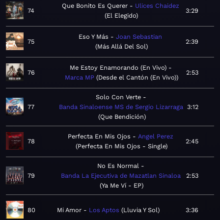
Que Bonito Es Querer
Ulices Chaidez
74
3:29
El Elegido
Eso Y Más
Joan Sebastian
75
2:39
Más Allá Del Sol
Me Estoy Enamorando (En Vivo)
76
2:53
Marca MP
Desde el Cantón (En Vivo)
Solo Con Verte
77
Banda Sinaloense MS de Sergio Lizarraga
3:12
Que Bendición
Perfecta En Mis Ojos
Angel Perez
78
2:45
Perfecta En Mis Ojos - Single
No Es Normal
79
Banda La Ejecutiva de Mazatlan Sinaloa
2:53
Ya Me Ví - EP
80
Mi Amor
Los Aptos
Lluvia Y Sol
3:36