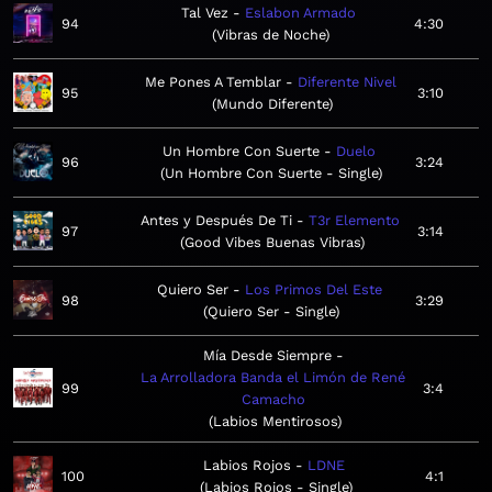
Tal Vez
Eslabon Armado
94
4:30
Vibras de Noche
Me Pones A Temblar
Diferente Nivel
95
3:10
Mundo Diferente
Un Hombre Con Suerte
Duelo
96
3:24
Un Hombre Con Suerte - Single
Antes y Después De Ti
T3r Elemento
97
3:14
Good Vibes Buenas Vibras
Quiero Ser
Los Primos Del Este
98
3:29
Quiero Ser - Single
Mía Desde Siempre
La Arrolladora Banda el Limón de René
99
3:4
Camacho
Labios Mentirosos
Labios Rojos
LDNE
100
4:1
Labios Rojos - Single