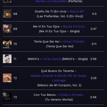
Banda Los Recoditos
Perfecta
Dueño De Ti (En vivo)
Marca MP
68
4:5
Las Preferidas, Vol. 5 (En Vivo)
Me Ví En Tus Ojos
Banda Fortuna
69
2:47
Me Ví En Tus Ojos - Single
Tenía Que Ser Así
Ulices Chaidez
70
3:11
Tenía Que Ser Así
71
MMXX's
Virlán García
MMXX's - Single
2:59
Qué Bueno Es Tenerte
Natalia Jiménez & Banda MS de Sergio
72
3:25
Lizárraga
México de Mi Corazón, Vol. 2
Con Tus Besos
Eslabon Armado
73
3:46
Tu Veneno Mortal