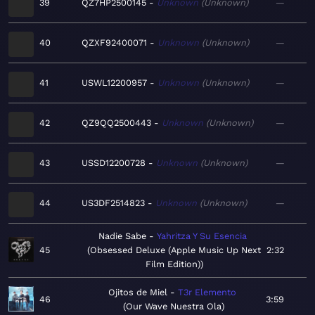
39
QZ7HP2500145
Unknown
Unknown
—
40
QZXF92400071
Unknown
Unknown
—
41
USWL12200957
Unknown
Unknown
—
42
QZ9QQ2500443
Unknown
Unknown
—
43
USSD12200728
Unknown
Unknown
—
44
US3DF2514823
Unknown
Unknown
—
Nadie Sabe
Yahritza Y Su Esencia
45
Obsessed Deluxe (Apple Music Up Next
2:32
Film Edition)
Ojitos de Miel
T3r Elemento
46
3:59
Our Wave Nuestra Ola