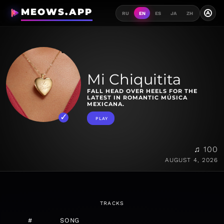
MEOWS.APP
A
RU
EN
ES
JA
ZH
Mi Chiquitita
FALL HEAD OVER HEELS FOR THE
LATEST IN ROMANTIC MÚSICA
MEXICANA.
PLAY
♫ 100
AUGUST 4, 2026
TRACKS
#
SONG