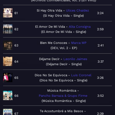
Archivos Confidenciales, Vol. 3 (En Vivo)
Si Hay Otra Vida
Ulices Chaidez
61
3:24
Si Hay Otra Vida - Single
El Amor De Mi Vida
Alta Consigna
62
2:59
El Amor De Mi Vida - Single
Bien Me Conoces
Marca MP
63
2:41
DEV, Vol. 2 - EP
Déjame Decir
Leonilo Jaimes
64
3:37
Déjame Decir - Single
Dios No Se Equivoca
Luis Coronel
65
3:26
Dios No Se Equivoca - Single
Música Romántica
66
Pancho Barraza & Grupo Firme
3:52
Música Romántica - Single
Te Acostumbré a Mis Besos
67
2:39