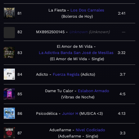
La Fiesta
Los Dos Carnales
81
2:41
Boleros de Hoy
82
MXB952500145
Unknown
Unknown
—
El Amor de Mi Vida
83
La Adictiva Banda San José de Mesillas
3:32
El Amor de Mi Vida - Single
84
Adicto
Fuerza Regida
Adicto
3:7
Dame Tu Calor
Eslabon Armado
85
4:5
Vibras de Noche
86
Psicodélica
Junior H
MUSICA <3
4:13
Adueñarme
Nivel Codiciado
87
3:3
Adueñarme - Single