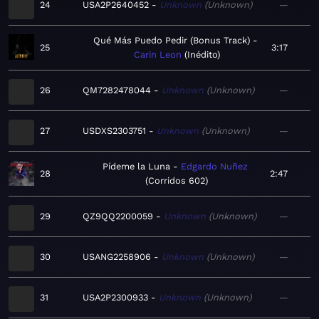
24
USA2P2640452
Unknown
Unknown
—
Qué Más Puedo Pedir (Bonus Track)
25
3:17
Carin Leon
Inédito
26
QM7282478044
Unknown
Unknown
—
27
USDXS2303751
Unknown
Unknown
—
Pídeme la Luna
Edgardo Nuñez
28
2:47
Corridos 602
29
QZ9QQ2200059
Unknown
Unknown
—
30
USANG2258906
Unknown
Unknown
—
31
USA2P2300933
Unknown
Unknown
—