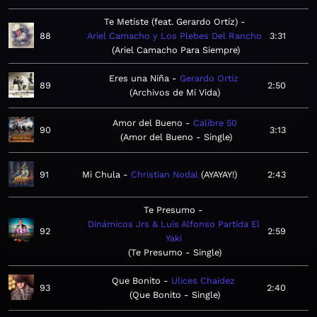
Te Metiste (feat. Gerardo Ortíz)
88
Ariel Camacho y Los Plebes Del Rancho
3:31
Ariel Camacho Para Siempre
Eres una Niña
Gerardo Ortíz
89
2:50
Archivos de Mi Vida
Amor del Bueno
Calibre 50
90
3:13
Amor del Bueno - Single
91
Mi Chula
Christian Nodal
AYAYAY!
2:43
Te Presumo
Dinámicos Jrs & Luis Alfonso Partida El
92
2:59
Yaki
Te Presumo - Single
Que Bonito
Ulices Chaidez
93
2:40
Que Bonito - Single