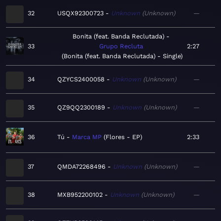
32
USQX92300723
Unknown
Unknown
—
Bonita (feat. Banda Reclutada)
33
Grupo Recluta
2:27
Bonita (feat. Banda Reclutada) - Single
34
QZYCS2400058
Unknown
Unknown
—
35
QZ9QQ2300189
Unknown
Unknown
—
36
Tú
Marca MP
Flores - EP
2:33
37
QMDA72268496
Unknown
Unknown
—
38
MXB952200102
Unknown
Unknown
—