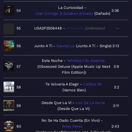
La Curiosidad
54
3:36
Ivan Cornejo & Eslabon Armado
Dañado
55
USA2P2506448
Unknown
Unknown
—
56
Junto A Tí
DannyLux
Junto A Tí - Single
3:13
Esta Noche
Yahritza Y Su Esencia
57
Obsessed Deluxe (Apple Music Up Next
3:9
Film Edition)
Te Volvería A Elegir
Calibre 50
58
3:2
Vamos Bien
Desde Que La Ví
Los De La Noria
59
3:11
Desde Que La Ví
No Se Ha Dado Cuenta (En Vivo)
60
Arley Perez
2:43