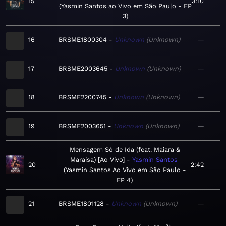
15
3:10
Yasmin Santos ao Vivo em São Paulo - EP
3
16
BRSME1800304
Unknown
Unknown
—
17
BRSME2003645
Unknown
Unknown
—
18
BRSME2200745
Unknown
Unknown
—
19
BRSME2003651
Unknown
Unknown
—
Mensagem Só de Ida (feat. Maiara &
Maraisa) [Ao Vivo]
Yasmin Santos
20
2:42
Yasmin Santos Ao Vivo em São Paulo -
EP 4
21
BRSME1801128
Unknown
Unknown
—