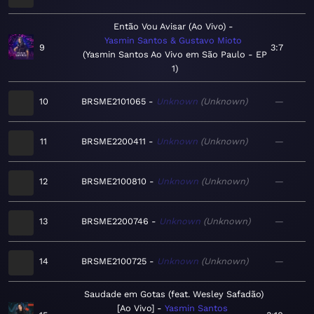
Então Vou Avisar (Ao Vivo)
Yasmin Santos & Gustavo Mioto
9
3:7
Yasmin Santos Ao Vivo em São Paulo - EP
1
10
BRSME2101065
Unknown
Unknown
—
11
BRSME2200411
Unknown
Unknown
—
12
BRSME2100810
Unknown
Unknown
—
13
BRSME2200746
Unknown
Unknown
—
14
BRSME2100725
Unknown
Unknown
—
Saudade em Gotas (feat. Wesley Safadão)
[Ao Vivo]
Yasmin Santos