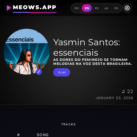
MEOWS.APP
A
RU
EN
ES
JA
ZH
Yasmin Santos:
essenciais
AS DORES DO FEMINEJO SE TORNAM
MELODIAS NA VOZ DESTA BRASILEIRA.
PLAY
♫ 22
JANUARY 23, 2026
TRACKS
#
SONG