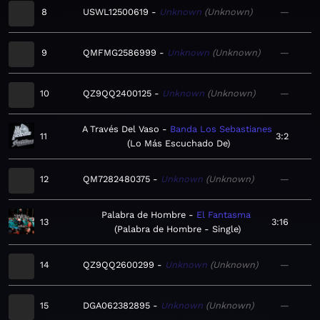
8
USWL12500619
Unknown
Unknown
—
9
QMFMG2586999
Unknown
Unknown
—
10
QZ9QQ2400125
Unknown
Unknown
—
A Través Del Vaso
Banda Los Sebastianes
11
3:2
Lo Más Escuchado De
12
QM7282480375
Unknown
Unknown
—
Palabra de Hombre
El Fantasma
13
3:16
Palabra de Hombre - Single
14
QZ9QQ2600299
Unknown
Unknown
—
15
DGA062382895
Unknown
Unknown
—