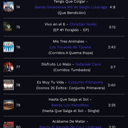
Tengo Que Colgar
74
Banda Sinaloense MS de Sergio Lizarraga
4:8
Que Bendición
Vivo en el 6
Christian Nodal
75
3:12
EP #1 Forajido - EP
Mis Tres Animales
76
Los Tucanes de Tijuana
2:43
Corridos A Quema Ropa
Disfruto Lo Malo
Natanael Cano
77
3:7
Corridos Tumbados
Es Muy Tu Vida
Conjunto Primavera
78
2:40
Íconos 25 Éxitos: Conjunto Primavera
Hasta Que Salga el Sol
79
Banda Los Recoditos
2:25
Hasta Que Salga el Sol - Single
Acábame De Matar
80
Banda El Recodo de Cruz Lizárraga
3:10