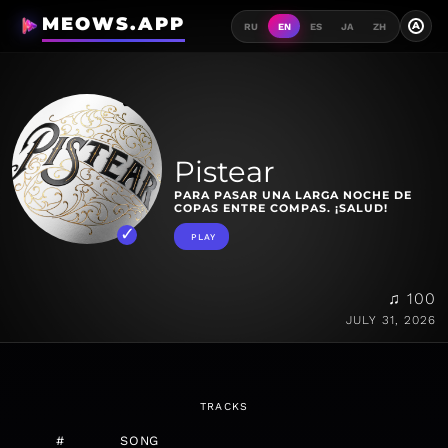
MEOWS.APP
A
RU
EN
ES
JA
ZH
Pistear
PARA PASAR UNA LARGA NOCHE DE
COPAS ENTRE COMPAS. ¡SALUD!
PLAY
♫ 100
JULY 31, 2026
TRACKS
#
SONG