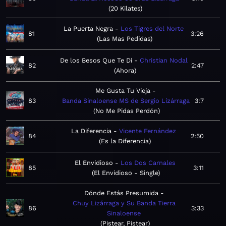
20 Kilates
La Puerta Negra
Los Tigres del Norte
81
3:26
Las Mas Pedidas
De los Besos Que Te Di
Christian Nodal
82
2:47
Ahora
Me Gusta Tu Vieja
83
Banda Sinaloense MS de Sergio Lizárraga
3:7
No Me Pidas Perdón
La Diferencia
Vicente Fernández
84
2:50
Es la Diferencia
El Envidioso
Los Dos Carnales
85
3:11
El Envidioso - Single
Dónde Estás Presumida
Chuy Lizárraga y Su Banda Tierra
86
3:33
Sinaloense
Pistear, Pistear