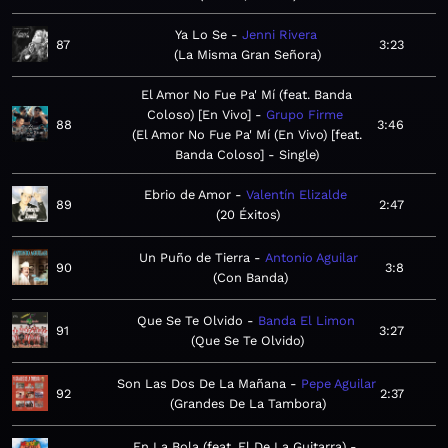
Ya Lo Se
Jenni Rivera
87
3:23
La Misma Gran Señora
El Amor No Fue Pa' Mí (feat. Banda
Coloso) [En Vivo]
Grupo Firme
88
3:46
El Amor No Fue Pa' Mí (En Vivo) [feat.
Banda Coloso] - Single
Ebrio de Amor
Valentín Elizalde
89
2:47
20 Éxitos
Un Puño de Tierra
Antonio Aguilar
90
3:8
Con Banda
Que Se Te Olvido
Banda El Limon
91
3:27
Que Se Te Olvido
Son Las Dos De La Mañana
Pepe Aguilar
92
2:37
Grandes De La Tambora
En La Bola (feat. El De La Guitarra)