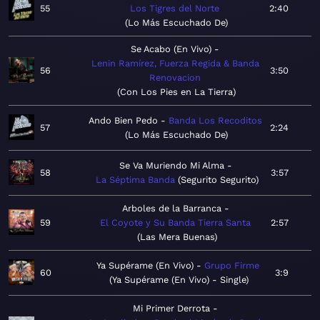
55
Los Tigres del Norte
2:40
Lo Más Escuchado De
Se Acabo (En Vivo)
Lenin Ramírez, Fuerza Regida & Banda
56
3:50
Renovacion
Con Los Pies en La Tierra
Ando Bien Pedo
Banda Los Recoditos
57
2:24
Lo Más Escuchado De
Se Va Muriendo Mi Alma
58
3:57
La Séptima Banda
Segurito Segurito
Arboles de la Barranca
59
El Coyote y Su Banda Tierra Santa
2:57
Las Mera Buenas
Ya Supérame (En Vivo)
Grupo Firme
60
3:9
Ya Supérame (En Vivo) - Single
Mi Primer Derrota