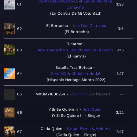
La Arrolladora Banda el Limón de René
61
3:23
Camacho
En Contra De Mi Voluntad
El Borracho
Los Dos Carnales
62
3:4
El Borracho
El Karma
63
Ariel Camacho y Los Plebes Del Rancho
3:15
El Karma
Botella Tras Botella
64
Gera MX & Christian Nodal
3:17
Hispanic Heritage Month 2022
65
MXUM71000254
Unknown
Unknown
—
Y Si Se Quiere Ir
Josi Cuen
66
3:22
Y Si Se Quiere Ir - Single
Cada Quien
Grupo Firme & Maluma
67
3:17
Cada Quien - Single