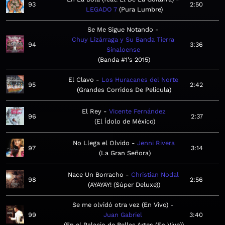
93
2:50
LEGADO 7
Pura Lumbre
Se Me Sigue Notando
Chuy Lizárraga y Su Banda Tierra
94
3:36
Sinaloense
Banda #1's 2015
El Clavo
Los Huracanes del Norte
95
2:42
Grandes Corridos De Pelicula
El Rey
Vicente Fernández
96
2:37
El Ídolo de México
No Llega el Olvido
Jenni Rivera
97
3:14
La Gran Señora
Nace Un Borracho
Christian Nodal
98
2:56
AYAYAY! (Súper Deluxe)
Se me olvidó otra vez (En Vivo)
99
Juan Gabriel
3:40
En el Palacio de Bellas Artes (En Vivo)