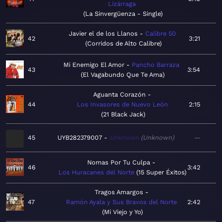
Lizárraga
La Sinvergüenza - Single
Javier el de los Llanos
Calibre 50
42
3:21
Corridos de Alto Calibre
Mi Enemigo El Amor
Pancho Barraza
43
3:54
El Vagabundo Que Te Ama
Aguanta Corazón
44
Los Invasores de Nuevo León
2:15
21 Black Jack
45
UYB282379007
Unknown
Unknown
—
Nomas Por Tu Culpa
46
3:42
Los Huracanes del Norte
15 Super Éxitos
Tragos Amargos
47
Ramón Ayala y Sus Bravos del Norte
2:42
Mi Viejo y Yo