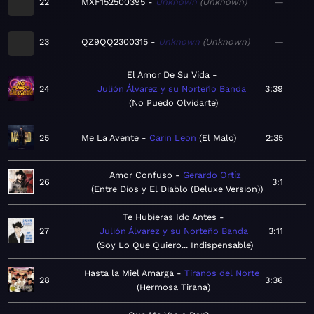
22
MXF152500395
Unknown
Unknown
—
23
QZ9QQ2300315
Unknown
Unknown
—
El Amor De Su Vida
24
Julión Álvarez y su Norteño Banda
3:39
No Puedo Olvidarte
25
Me La Avente
Carin Leon
El Malo
2:35
Amor Confuso
Gerardo Ortíz
26
3:1
Entre Dios y El Diablo (Deluxe Version)
Te Hubieras Ido Antes
27
Julión Álvarez y su Norteño Banda
3:11
Soy Lo Que Quiero... Indispensable
Hasta la Miel Amarga
Tiranos del Norte
28
3:36
Hermosa Tirana