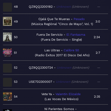
48
QZ9QQ2200182
Unknown
Unknown
—
Ojalá Que Te Mueras
Pesado
49
3:0
Música Regiónal "Cinco de Mayo", Vol. 1
Fuera De Servicio
El Fantasma
50
2:34
Fuera De Servicio - Single
Las Ultras
Calibre 50
51
2:7
Radio Éxitos 2017 El Disco Del Año
52
QZ9QQ2300724
Unknown
Unknown
—
53
USE7D2300007
Unknown
Unknown
—
Vete Ya
Valentin Elizalde
54
2:35
Las Voces De México
Ni Parientes Somos