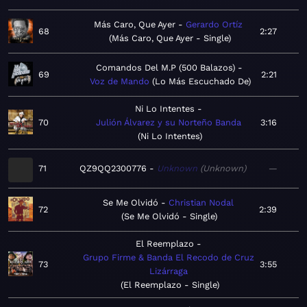
Más Caro, Que Ayer
Gerardo Ortíz
68
2:27
Más Caro, Que Ayer - Single
Comandos Del M.P (500 Balazos)
69
2:21
Voz de Mando
Lo Más Escuchado De
Ni Lo Intentes
70
Julión Álvarez y su Norteño Banda
3:16
Ni Lo Intentes
71
QZ9QQ2300776
Unknown
Unknown
—
Se Me Olvidó
Christian Nodal
72
2:39
Se Me Olvidó - Single
El Reemplazo
Grupo Firme & Banda El Recodo de Cruz
73
3:55
Lizárraga
El Reemplazo - Single