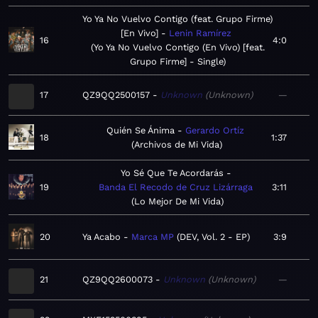
Yo Ya No Vuelvo Contigo (feat. Grupo Firme)
[En Vivo]
Lenin Ramírez
16
4:0
Yo Ya No Vuelvo Contigo (En Vivo) [feat.
Grupo Firme] - Single
17
QZ9QQ2500157
Unknown
Unknown
—
Quién Se Ánima
Gerardo Ortíz
18
1:37
Archivos de Mi Vida
Yo Sé Que Te Acordarás
19
Banda El Recodo de Cruz Lizárraga
3:11
Lo Mejor De Mi Vida
20
Ya Acabo
Marca MP
DEV, Vol. 2 - EP
3:9
21
QZ9QQ2600073
Unknown
Unknown
—