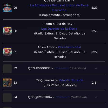
Que Me Vas a Dar?
La Arrolladora Banda el Limón de René
29
3:27
Camacho
Simplemente... Arrolladora
Hasta el Día de Hoy
Los Dareyes de la Sierra
30
3:55
Radio Éxitos. El Disco Del Año. La
Década
Adiós Amor
Christian Nodal
31
Radio Éxitos. El Disco Del Año. La
3:22
Década
32
QZ7HP1800030
Unknown
Unknown
—
Te Quiero Así
Valentin Elizalde
33
2:51
Las Voces De México
34
QZDQH2362804
Unknown
Unknown
—