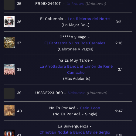
35
FR96X2441011
Unknown
Unknown
—
El Columpio
Los Rieleros del Norte
36
3:21
Lo Mejor De...
C****n y Vago
37
El Fantasma & Los Dos Carnales
2:16
Cabrones y Vagos
Ya Es Muy Tarde
La Arrolladora Banda el Limón de René
38
3:1
Camacho
Más Adelante
39
US3DF2231960
Unknown
Unknown
—
No Es Por Acá
Carin Leon
40
2:47
No Es Por Acá - Single
La Sinvergüenza
Christian Nodal & Banda MS de Sergio
41
3:18