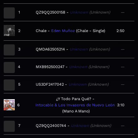
1
QZ9QQ2500158
Unknown
Unknown
—
2
Chale
Eden Muñoz
Chale - Single
2:50
3
QMDA62505214
Unknown
Unknown
—
4
MXB952500247
Unknown
Unknown
—
5
US3DF2417042
Unknown
Unknown
—
¿Y Todo Para Qué?
6
Intocable & Los Invasores de Nuevo León
3:10
Mano A Mano
7
QZ9QQ2400744
Unknown
Unknown
—