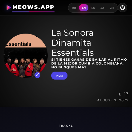
MEOWS.APP
A
RU
EN
ES
JA
ZH
La Sonora
Dinamita
Essentials
SI TIENES GANAS DE BAILAR AL RITMO
DE LA MEJOR CUMBIA COLOMBIANA,
NO BUSQUES MÁS.
PLAY
♫ 17
AUGUST 3, 2023
TRACKS