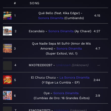
#
SONG
Qué Bello (feat. Kika Edgar)
1
4:15
Sonora Dinamita
Cumbiando
2
Escandalo
Sonora Dinamita
Ay Chave!
4:27
Que Nadie Sepa Mi Sufrir (Amor de Mis
3
Amores)
Sonora Dinamita
4:7
Super Exitos!, Vol. 1
4
MXD782200297
Unknown
Unknown
—
El Chucu Chucu
La Sonora Dinamita
5
3:44
Y Sigue La Cumbia - EP
Oye
Sonora Dinamita
6
3:9
Cumbias de Oro: 16 Grandes Éxitos
7
ESA031422572
Unknown
Unknown
—