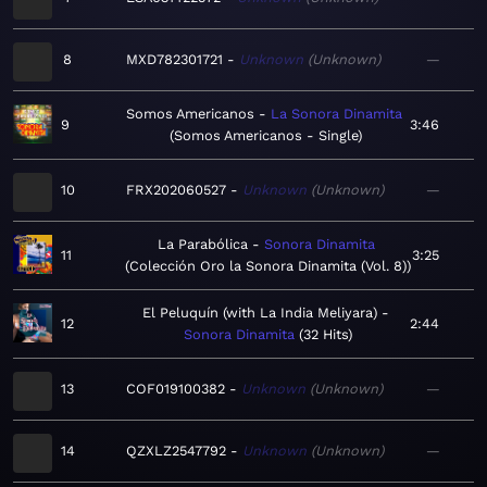
8
MXD782301721
Unknown
Unknown
—
Somos Americanos
La Sonora Dinamita
9
3:46
Somos Americanos - Single
10
FRX202060527
Unknown
Unknown
—
La Parabólica
Sonora Dinamita
11
3:25
Colección Oro la Sonora Dinamita (Vol. 8)
El Peluquín (with La India Meliyara)
12
2:44
Sonora Dinamita
32 Hits
13
COF019100382
Unknown
Unknown
—
14
QZXLZ2547792
Unknown
Unknown
—