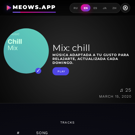
MEOWS.APP
A
RU
EN
ES
JA
ZH
Mix: chill
MÚSICA ADAPTADA A TU GUSTO PARA
RELAJARTE, ACTUALIZADA CADA
DOMINGO.
PLAY
♫ 25
MARCH 15, 2020
TRACKS
#
SONG