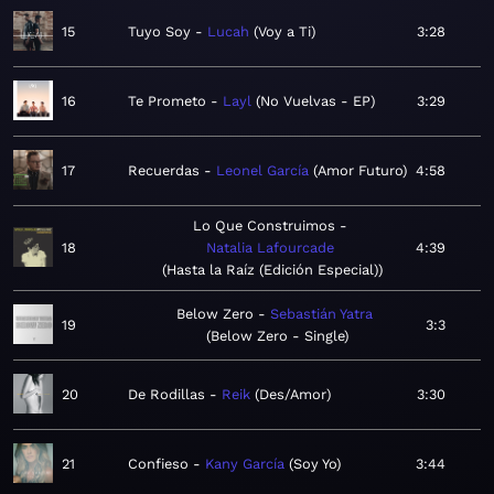
15
Tuyo Soy
Lucah
Voy a Ti
3:28
16
Te Prometo
Layl
No Vuelvas - EP
3:29
17
Recuerdas
Leonel García
Amor Futuro
4:58
Lo Que Construimos
18
Natalia Lafourcade
4:39
Hasta la Raíz (Edición Especial)
Below Zero
Sebastián Yatra
19
3:3
Below Zero - Single
20
De Rodillas
Reik
Des/Amor
3:30
21
Confieso
Kany García
Soy Yo
3:44