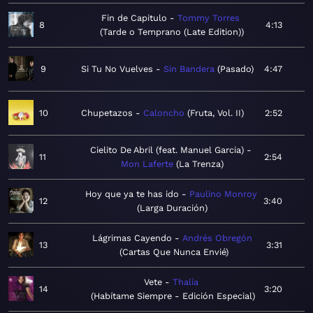
Fin de Capitulo
Tommy Torres
8
4:13
Tarde o Temprano (Late Edition)
9
Si Tu No Vuelves
Sin Bandera
Pasado
4:47
10
Chupetazos
Caloncho
Fruta, Vol. II
2:52
Cielito De Abril (feat. Manuel Garcia)
11
2:54
Mon Laferte
La Trenza
Hoy que ya te has ido
Paulino Monroy
12
3:40
Larga Duración
Lágrimas Cayendo
Andrés Obregón
13
3:31
Cartas Que Nunca Envié
Vete
Thalía
14
3:20
Habítame Siempre - Edición Especial