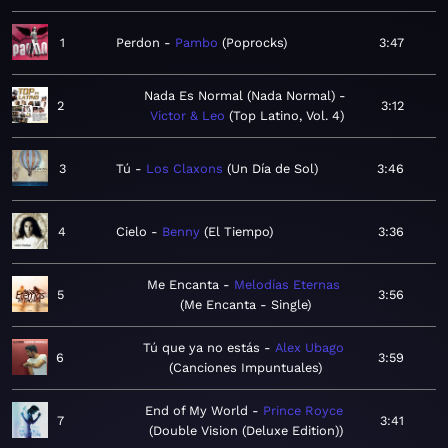
1
Perdon
Pambo
Poprocks
3:47
Nada Es Normal (Nada Normal)
2
3:12
Victor & Leo
Top Latino, Vol. 4
3
Tú
Los Claxons
Un Día de Sol
3:46
4
Cielo
Benny
El Tiempo
3:36
Me Encanta
Melodías Eternas
5
3:56
Me Encanta - Single
Tú que ya no estás
Alex Ubago
6
3:59
Canciones Impuntuales
End of My World
Prince Royce
7
3:41
Double Vision (Deluxe Edition)