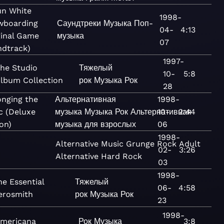
un White
1998-
wboarding
Саундтреки
Музыка
Поп-
04-
4:13
ginal Game
музыка
07
dtrack)
1997-
he Studio
Тяжелый
10-
5:8
lbum Collection
рок
Музыка
Рок
28
onging the
Альтернативная
1998-
c (Deluxe
музыка
Музыка
Рок
Альтернативная
10-
2:44
on)
музыка для взрослых
06
1998-
Alternative
Music
Grunge
Rock
Adult
02-
3:26
Alternative
Hard Rock
03
1998-
he Essential
Тяжелый
06-
4:58
erosmith
рок
Музыка
Рок
23
1998-
mericana
Рок
Музыка
3:8