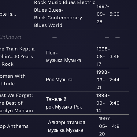
Rock
Music
Blues
Electric
1997-
Blues
Blues-
le Is...
09-
5:30
Rock
Contemporary
26
Blues
World
Unknown
—
—
—
he Train Kept a
1998-
Поп-
llin'...30 Years
08-
3:45
музыка
Музыка
f Rock
17
1998-
omen With
Рок
Музыка
09-
2:44
ttitude
01
est We Forget:
1998-
Тяжелый
he Best of
09-
3:40
рок
Музыка
Рок
arilyn Manson
14
1997-
Альтернативная
op Anthems
05-
4:9
музыка
Музыка
20