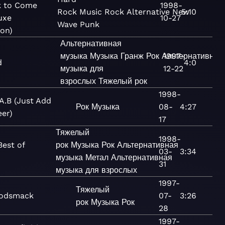
k to Come
1998-
Rock
Music
Rock
Alternative
New
5:10
uxe
10-27
Wave
Punk
ion)
Альтернативная
музыка
Музыка
Гранж
Рок
Альтернативная
1997-
d
4:0
музыка для
12-22
взрослых
Тяжелый рок
1998-
.A.B (Just Add
Рок
Музыка
08-
4:27
eer)
17
Тяжелый
1998-
Best of
рок
Музыка
Рок
Альтернативная
03-
3:34
музыка
Метал
Альтернативная
31
музыка для взрослых
1997-
Тяжелый
odsmack
07-
3:26
рок
Музыка
Рок
28
1997-