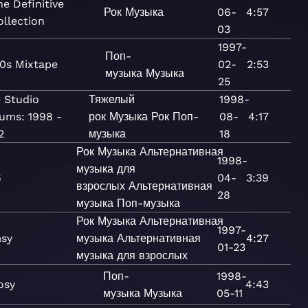
he Definitive
Рок
Музыка
06-
4:57
ollection
03
1997-
Поп-
0s Mixtape
02-
2:53
музыка
Музыка
25
 Studio
Тяжелый
1998-
ums: 1998 -
рок
Музыка
Рок
Поп-
08-
4:17
2
музыка
18
Рок
Музыка
Альтернативная
1998-
музыка для
6
04-
3:39
взрослых
Альтернативная
28
музыка
Поп-музыка
Рок
Музыка
Альтернативная
1997-
sy
музыка
Альтернативная
4:27
01-23
музыка для взрослых
Поп-
1998-
osy
4:43
музыка
Музыка
05-11