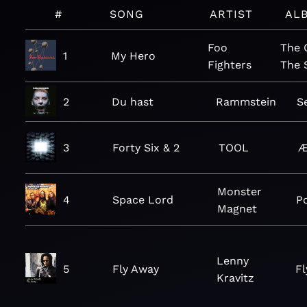
#
SONG
ARTIST
AL
Foo
The 
1
My Hero
Fighters
The 
2
Du hast
Rammstein
S
3
Forty Six & 2
TOOL
Æ
Monster
4
Space Lord
P
Magnet
Lenny
5
Fly Away
Fl
Kravitz