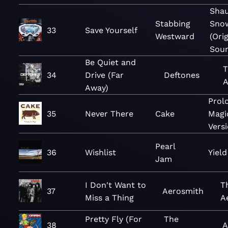
Sha
Stabbing
Sno
33
Save Yourself
Westward
(Ori
Soun
Be Quiet and
T
34
Drive (Far
Deftones
A
Away)
Prol
35
Never There
Cake
Magi
Versi
Pearl
36
Wishlist
Yield
Jam
I Don't Want to
T
37
Aerosmith
Miss a Thing
A
Pretty Fly (For
The
38
A