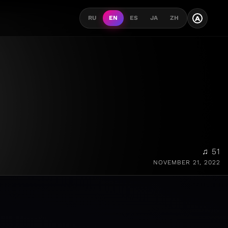
A
RU
EN
ES
JA
ZH
♫ 51
NOVEMBER 21, 2022