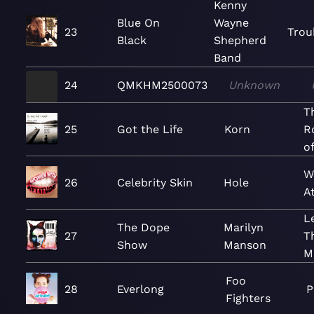
Kenny
Blue On
Wayne
23
Troub
Black
Shepherd
Band
24
QMKHM2500073
Unknown
T
25
Got the Life
Korn
Ro
o
W
26
Celebrity Skin
Hole
A
L
The Dope
Marilyn
27
T
Show
Manson
M
Foo
28
Everlong
P
Fighters