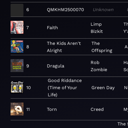
6
QMKHM2500070
Unknown
Limp
Th
7
Faith
Bizkit
Y'
The Kids Aren't
The
8
A
Alright
Offspring
Rob
H
9
Dragula
Zombie
S
Good Riddance
10
(Time of Your
Green Day
N
Life)
11
Torn
Creed
M
The 