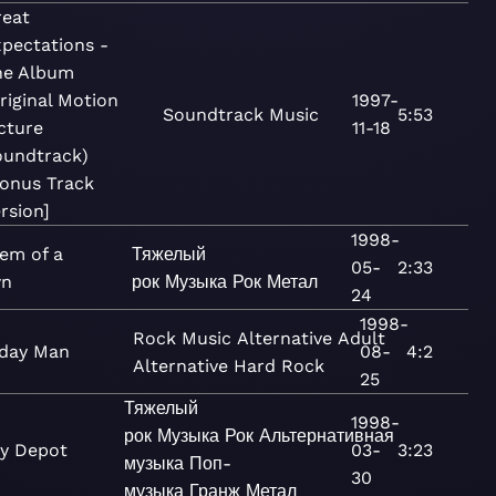
reat
pectations -
he Album
riginal Motion
1997-
Soundtrack
Music
5:53
cture
11-18
oundtrack)
Bonus Track
rsion]
1998-
em of a
Тяжелый
05-
2:33
wn
рок
Музыка
Рок
Метал
24
1998-
Rock
Music
Alternative
Adult
iday Man
08-
4:2
Alternative
Hard Rock
25
Тяжелый
1998-
рок
Музыка
Рок
Альтернативная
y Depot
03-
3:23
музыка
Поп-
30
музыка
Гранж
Метал