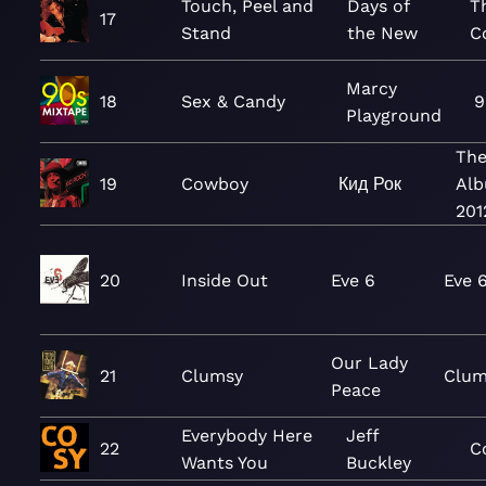
Touch, Peel and
Days of
T
17
Stand
the New
C
Marcy
18
Sex & Candy
9
Playground
The
19
Cowboy
Кид Рок
Alb
201
20
Inside Out
Eve 6
Eve 
Our Lady
21
Clumsy
Clum
Peace
Everybody Here
Jeff
22
C
Wants You
Buckley