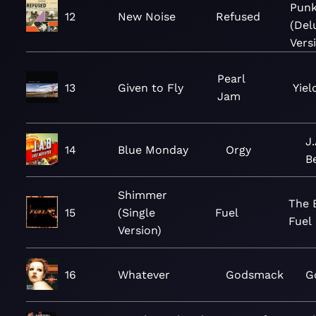
Pun
12
New Noise
Refused
(Del
Vers
Pearl
13
Given to Fly
Yiel
Jam
J
14
Blue Monday
Orgy
B
Shimmer
The 
15
(Single
Fuel
Fuel
Version)
16
Whatever
Godsmack
G