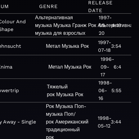
RELEASE
BUM
GENRE
DATE
Альтернативная
1997-
Colour And
музыка
Музыка
Гранж
Рок
Альтернативная
05-
4:19
Shape
музыка для взрослых
20
1997-
ehnsucht
Метал
Музыка
Рок
3:54
07-18
1996-
nima
Метал
Музыка
Рок
09-
6:4
17
1998-
Тяжелый
owertrip
06-
5:55
рок
Музыка
Рок
16
Рок
Музыка
Поп-
музыка
Поп/
1998-
y Away - Single
рок
Американский
3:44
05-12
традиционный
рок