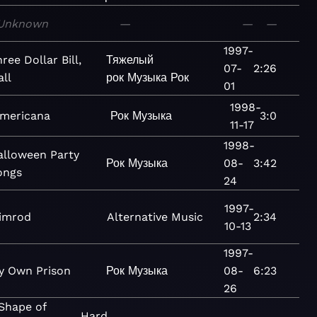
Unknown
—
—
—
1997-
ree Dollar Bill,
Тяжелый
07-
2:26
all
рок
Музыка
Рок
01
1998-
mericana
Рок
Музыка
3:0
11-17
1998-
alloween Party
Рок
Музыка
08-
3:42
ongs
24
1997-
imrod
Alternative
Music
2:34
10-13
1997-
y Own Prison
Рок
Музыка
08-
6:23
26
Shape of
Hard