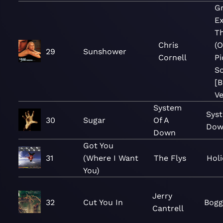
G
Ex
T
Chris
(O
29
Sunshower
Cornell
Pi
S
[
Ve
System
Syst
30
Sugar
Of A
Do
Down
Got You
31
(Where I Want
The Flys
Hol
You)
Jerry
32
Cut You In
Bogg
Cantrell