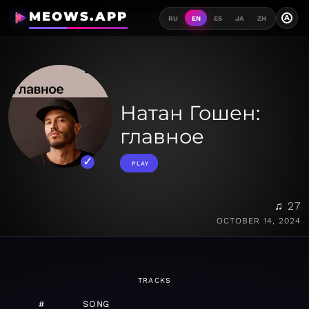
MEOWS.APP
A
RU
EN
ES
JA
ZH
Натан Гошен:
главное
PLAY
♫ 27
OCTOBER 14, 2024
TRACKS
#
SONG