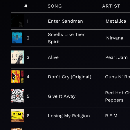
#
SONG
ARTIST
1
Enter Sandman
Metallica
Smells Like Teen
2
Nirvana
Spirit
3
Alive
Pearl Jam
4
Don't Cry (Original)
Guns N' R
Red Hot Ch
5
Give It Away
Peppers
6
Losing My Religion
R.E.M.