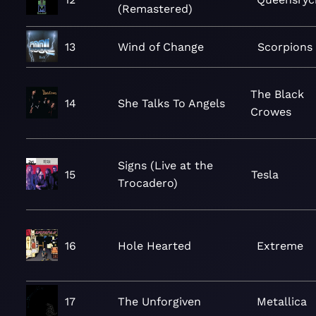
(Remastered)
13
Wind of Change
Scorpions
The Black
14
She Talks To Angels
Crowes
Signs (Live at the
15
Tesla
Trocadero)
16
Hole Hearted
Extreme
17
The Unforgiven
Metallica