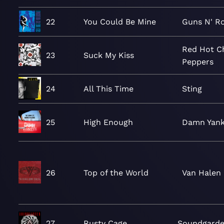
22
You Could Be Mine
Guns N' R
Red Hot Ch
23
Suck My Kiss
Peppers
24
All This Time
Sting
25
High Enough
Damn Yan
26
Top of the World
Van Halen
27
Rusty Cage
Soundgard