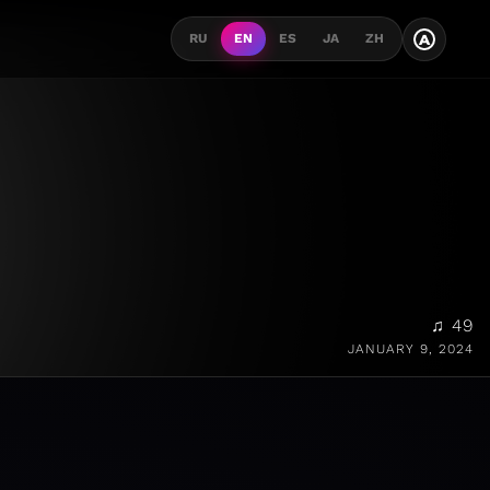
A
RU
EN
ES
JA
ZH
♫ 49
JANUARY 9, 2024