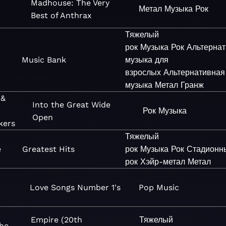
Madhouse: The Very
Метал
Музыка
Рок
Best of Anthrax
Тяжелый
рок
Музыка
Рок
Альтерна
Music Bank
музыка для
взрослых
Альтернативная
музыка
Метал
Гранж
 &
Into the Great Wide
Рок
Музыка
Open
kers
Тяжелый
e
Greatest Hits
рок
Музыка
Рок
Стадионн
рок
Хэйр-метал
Метал
Love Songs Number 1's
Pop
Music
Empire (20th
Тяжелый
he