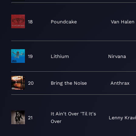
18
Poundcake
Van Halen
19
Lithium
Nirvana
20
Bring the Noise
Anthrax
It Ain't Over 'Til It's
21
Lenny Krav
Over