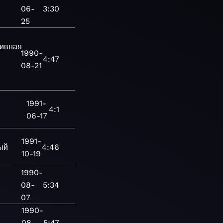
06-
3:30
25
тивная
1990-
4:47
08-21
1991-
4:1
06-17
1991-
ый
4:46
10-19
1990-
08-
5:34
07
1990-
08-
5:47