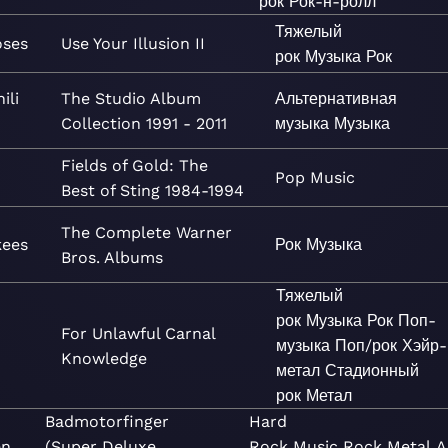
рок
Рок-н-ролл
Тяжелый
oses
Use Your Illusion II
рок
Музыка
Рок
ili
The Studio Album
Альтернативная
Collection 1991 - 2011
музыка
Музыка
Fields of Gold: The
Pop
Music
Best of Sting 1984-1994
The Complete Warner
kees
Рок
Музыка
Bros. Albums
Тяжелый
рок
Музыка
Рок
Поп-
For Unlawful Carnal
музыка
Поп/рок
Хэйр-
Knowledge
метал
Стадионный
рок
Метал
Badmotorfinger
Hard
en
(Super Deluxe
Rock
Music
Rock
Metal
A