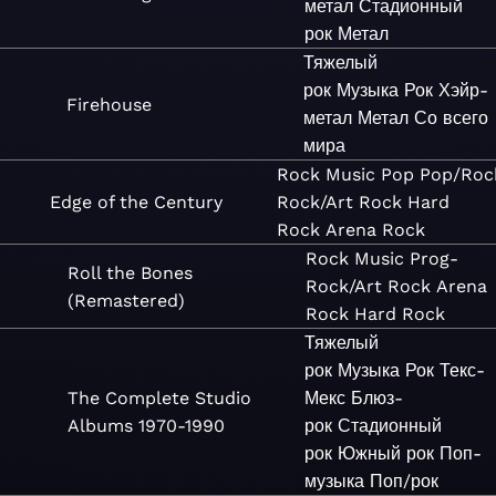
метал
Стадионный
рок
Метал
Тяжелый
рок
Музыка
Рок
Хэйр-
Firehouse
метал
Метал
Со всего
мира
Rock
Music
Pop
Pop/Roc
Edge of the Century
Rock/Art Rock
Hard
Rock
Arena Rock
Rock
Music
Prog-
Roll the Bones
Rock/Art Rock
Arena
(Remastered)
Rock
Hard Rock
Тяжелый
рок
Музыка
Рок
Текс-
The Complete Studio
Мекс
Блюз-
Albums 1970-1990
рок
Стадионный
рок
Южный рок
Поп-
музыка
Поп/рок