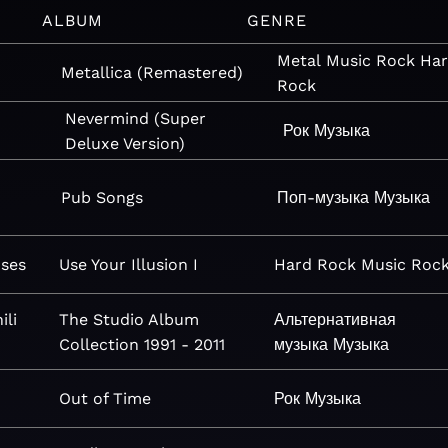
ALBUM
GENRE
Metal
Music
Rock
Ha
Metallica (Remastered)
Rock
Nevermind (Super
Рок
Музыка
Deluxe Version)
Pub Songs
Поп-музыка
Музыка
oses
Use Your Illusion I
Hard Rock
Music
Roc
ili
The Studio Album
Альтернативная
Collection 1991 - 2011
музыка
Музыка
Out of Time
Рок
Музыка