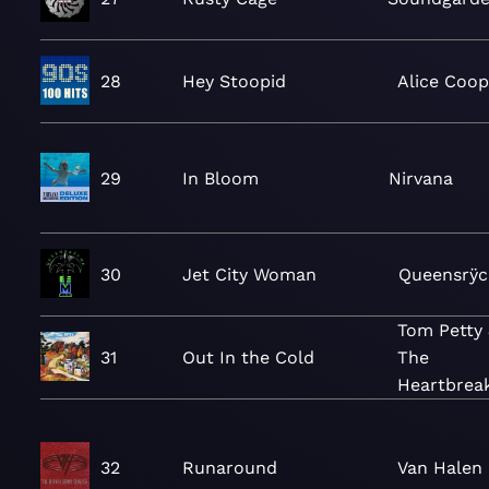
28
Hey Stoopid
Alice Coop
29
In Bloom
Nirvana
30
Jet City Woman
Queensrÿc
Tom Petty
31
Out In the Cold
The
Heartbrea
32
Runaround
Van Halen