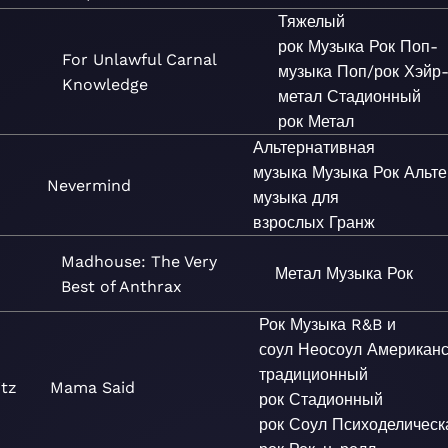
Тяжелый
рок
Музыка
Рок
Поп-
For Unlawful Carnal
музыка
Поп/рок
Хэйр
Knowledge
метал
Стадионный
рок
Метал
Альтернативная
музыка
Музыка
Рок
Альте
Nevermind
музыка для
взрослых
Гранж
Madhouse: The Very
Метал
Музыка
Рок
Best of Anthrax
Рок
Музыка
R&B и
соул
Неосоул
Американс
традиционный
itz
Mama Said
рок
Стадионный
рок
Соул
Психоделическ