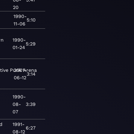
20
1990-
5:10
11-06
rn
1990-
5:29
01-24
tive
Punk
2001-
Arena
3:14
06-12
1990-
08-
3:39
07
d
1991-
6:27
08-12