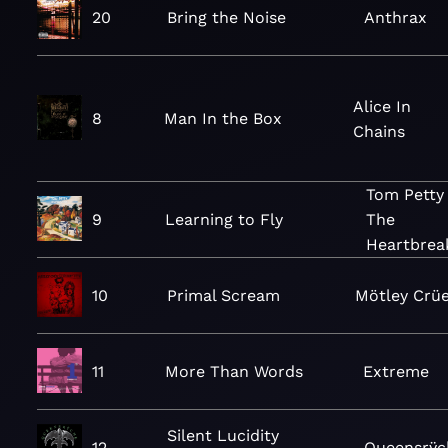
20
Bring the Noise
Anthrax
Alice In
8
Man In the Box
Chains
Tom Petty
9
Learning to Fly
The
Heartbrea
10
Primal Scream
Mötley Crü
11
More Than Words
Extreme
Silent Lucidity
12
Queensrÿc