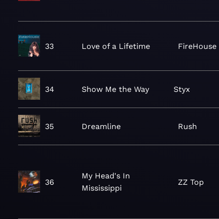
33
Love of a Lifetime
FireHouse
34
Show Me the Way
Styx
35
Dreamline
Rush
My Head's In
36
ZZ Top
Mississippi