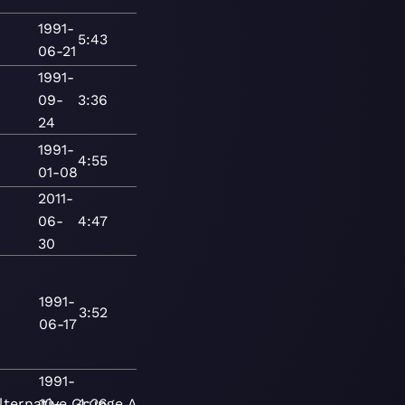
1991-
5:43
06-21
1991-
09-
3:36
24
1991-
4:55
01-08
2011-
06-
4:47
30
1991-
3:52
06-17
1991-
lternative
10-
Grunge
4:26
Adult