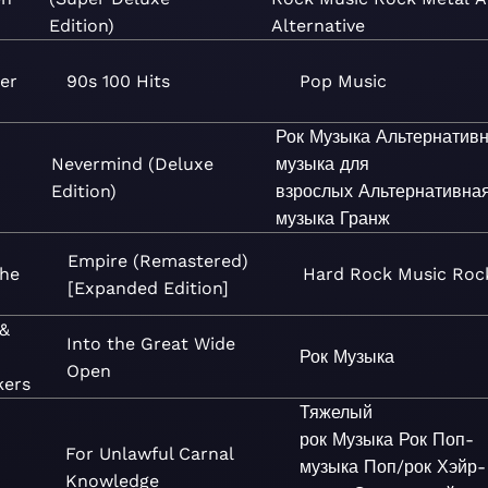
Edition)
Alternative
er
90s 100 Hits
Pop
Music
Рок
Музыка
Альтернатив
Nevermind (Deluxe
музыка для
Edition)
взрослых
Альтернативна
музыка
Гранж
Empire (Remastered)
he
Hard Rock
Music
Roc
[Expanded Edition]
 &
Into the Great Wide
Рок
Музыка
Open
kers
Тяжелый
рок
Музыка
Рок
Поп-
For Unlawful Carnal
музыка
Поп/рок
Хэйр-
Knowledge