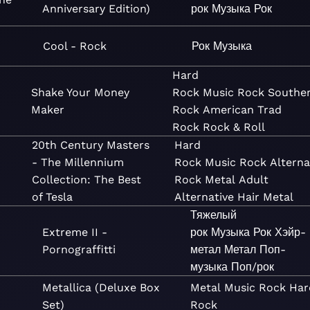
Anniversary Edition)
рок
Музыка
Рок
Cool - Rock
Рок
Музыка
Hard
Shake Your Money
Rock
Music
Rock
Southe
Maker
Rock
American Trad
Rock
Rock & Roll
20th Century Masters
Hard
- The Millennium
Rock
Music
Rock
Alterna
Collection: The Best
Rock
Metal
Adult
of Tesla
Alternative
Hair Metal
Тяжелый
Extreme II -
рок
Музыка
Рок
Хэйр-
Pornograffitti
метал
Метал
Поп-
музыка
Поп/рок
Metallica (Deluxe Box
Metal
Music
Rock
Har
Set)
Rock