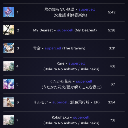
君の知らない物語
supercell
1
5:42
化物語 劇伴音楽集
2
My Dearest
supercell
My Dearest
5:38
3
青空
supercell
The Bravery
3:31
Kare
supercell
4
4:8
Bokura No Ashiato / Kokuhaku
うたかた花火
supercell
5
6:1
うたかた花火/星が瞬くこんな夜に
6
リルモア
supercell
銀色飛行船 - EP
3:54
Kokuhaku
supercell
7
7:8
Bokura No Ashiato / Kokuhaku