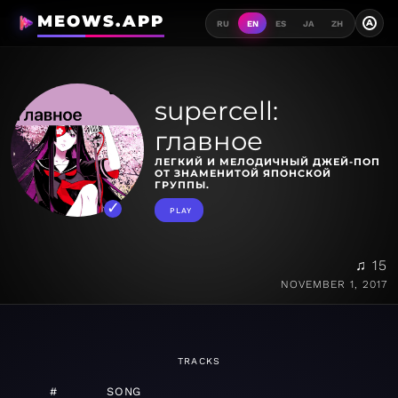
MEOWS.APP
A
RU
EN
ES
JA
ZH
supercell:
главное
ЛЕГКИЙ И МЕЛОДИЧНЫЙ ДЖЕЙ-ПОП
ОТ ЗНАМЕНИТОЙ ЯПОНСКОЙ
ГРУППЫ.
PLAY
♫ 15
NOVEMBER 1, 2017
TRACKS
#
SONG