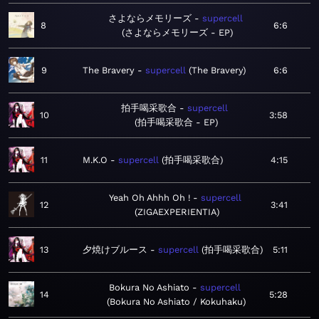
さよならメモリーズ
supercell
8
6:6
さよならメモリーズ - EP
9
The Bravery
supercell
The Bravery
6:6
拍手喝采歌合
supercell
10
3:58
拍手喝采歌合 - EP
11
M.K.O
supercell
拍手喝采歌合
4:15
Yeah Oh Ahhh Oh !
supercell
12
3:41
ZIGAEXPERIENTIA
13
夕焼けブルース
supercell
拍手喝采歌合
5:11
Bokura No Ashiato
supercell
14
5:28
Bokura No Ashiato / Kokuhaku