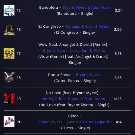
Bandolera
Bryant Myers & Alex Rose
15
3:21
Bandolera - Single
El Congreso
Brytiago & Bryant Myers
16
3:20
El Congreso - Single
Wow (feat. Arcángel & Darell) [Remix]
Bryant Myers, Nicky Jam & El Alfa
17
5:16
Wow (Remix) [feat. Arcángel & Darell] -
Single
Como Panas
Bryant Myers
18
3:18
Como Panas - Single
No Love (feat. Bryant Myers)
19
Noriel, Prince Royce & Trap Capos
4:28
No Love (feat. Bryant Myers) - Single
Ojitos
20
Bryant Myers, Lyanno & Rauw Alejandro
4:4
Ojitos - Single