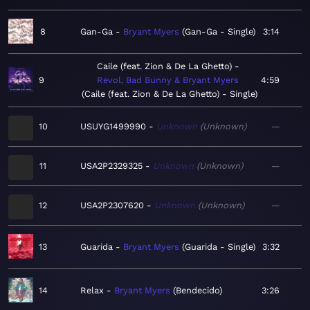
8
Gan-Ga
Bryant Myers
Gan-Ga - Single
3:14
Caile (feat. Zion & De La Ghetto)
9
Revol, Bad Bunny & Bryant Myers
4:59
Caile (feat. Zion & De La Ghetto) - Single
10
USUYG1499990
Unknown
Unknown
—
11
USA2P2329325
Unknown
Unknown
—
12
USA2P2307620
Unknown
Unknown
—
13
Guarida
Bryant Myers
Guarida - Single
3:32
14
Relax
Bryant Myers
Bendecido
3:26