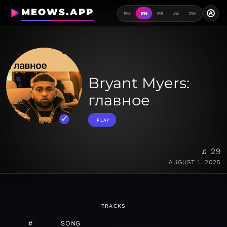
MEOWS.APP
A
RU
EN
ES
JA
ZH
Bryant Myers:
главное
PLAY
♫ 29
AUGUST 1, 2025
TRACKS
#
SONG