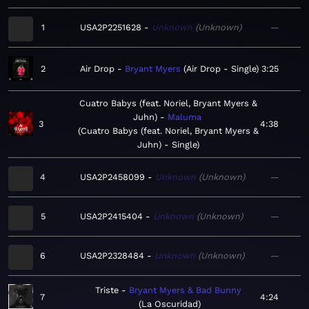
1
USA2P2251628
Unknown
Unknown
—
2
Air Drop
Bryant Myers
Air Drop - Single
3:25
Cuatro Babys (feat. Noriel, Bryant Myers &
Juhn)
Maluma
3
4:38
Cuatro Babys (feat. Noriel, Bryant Myers &
Juhn) - Single
4
USA2P2458099
Unknown
Unknown
—
5
USA2P2415404
Unknown
Unknown
—
6
USA2P2328484
Unknown
Unknown
—
Triste
Bryant Myers & Bad Bunny
7
4:24
La Oscuridad