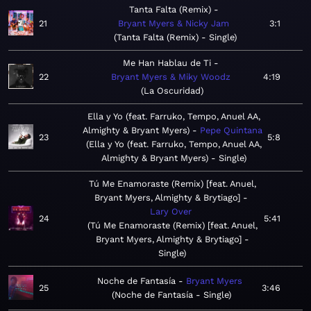
Tanta Falta (Remix)
21
Bryant Myers & Nicky Jam
3:1
Tanta Falta (Remix) - Single
Me Han Hablau de Ti
22
Bryant Myers & Miky Woodz
4:19
La Oscuridad
Ella y Yo (feat. Farruko, Tempo, Anuel AA,
Almighty & Bryant Myers)
Pepe Quintana
23
5:8
Ella y Yo (feat. Farruko, Tempo, Anuel AA,
Almighty & Bryant Myers) - Single
Tú Me Enamoraste (Remix) [feat. Anuel,
Bryant Myers, Almighty & Brytiago]
Lary Over
24
5:41
Tú Me Enamoraste (Remix) [feat. Anuel,
Bryant Myers, Almighty & Brytiago] -
Single
Noche de Fantasía
Bryant Myers
25
3:46
Noche de Fantasía - Single