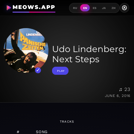
MEOWS.APP
A
RU
EN
ES
JA
ZH
Udo Lindenberg:
Next Steps
PLAY
♫ 23
JUNE 6, 2016
TRACKS
#
SONG