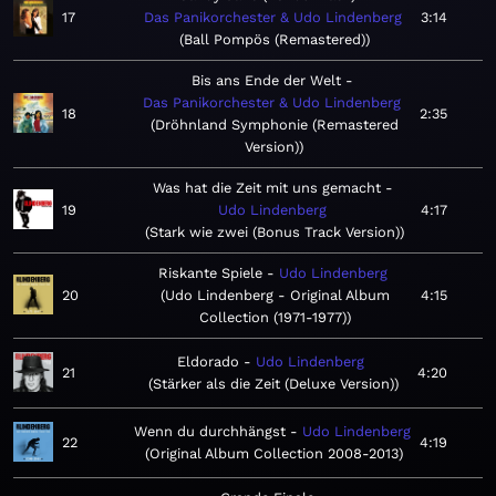
17
Das Panikorchester & Udo Lindenberg
3:14
Ball Pompös (Remastered)
Bis ans Ende der Welt
Das Panikorchester & Udo Lindenberg
18
2:35
Dröhnland Symphonie (Remastered
Version)
Was hat die Zeit mit uns gemacht
19
Udo Lindenberg
4:17
Stark wie zwei (Bonus Track Version)
Riskante Spiele
Udo Lindenberg
20
Udo Lindenberg - Original Album
4:15
Collection (1971-1977)
Eldorado
Udo Lindenberg
21
4:20
Stärker als die Zeit (Deluxe Version)
Wenn du durchhängst
Udo Lindenberg
22
4:19
Original Album Collection 2008-2013