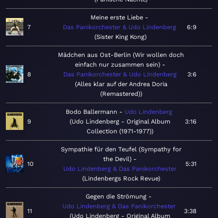
Meine erste Liebe
7
Das Panikorchester & Udo Lindenberg
6:9
Sister King Kong
Mädchen aus Ost-Berlin (Wir wollen doch
einfach nur zusammen sein)
8
Das Panikorchester & Udo Lindenberg
3:6
Alles klar auf der Andrea Doria
(Remastered)
Bodo Ballermann
Udo Lindenberg
9
Udo Lindenberg - Original Album
3:16
Collection (1971-1977)
Sympathie für den Teufel (Sympathy for
the Devil)
10
5:31
Udo Lindenberg & Das Panikorchester
Lindenbergs Rock Revue
Gegen die Strömung
Udo Lindenberg & Das Panikorchester
11
3:38
Udo Lindenberg - Original Album