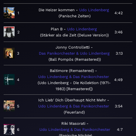
Die Heizer kommen
Udo Lindenberg
1
4:42
Panische Zeiten
Plan B
Udo Lindenberg
2
3:46
Stärker als die Zeit (Deluxe Version)
Jonny Controlletti
3
Das Panikorchester & Udo Lindenberg
3:13
Ball Pompös (Remastered)
Baltimore (Remastered)
Udo Lindenberg & Das Panikorchester
4
4:49
Udo Lindenberg - Die Kollektion (1971-
1982) [Remastered]
Ich Lieb' Dich Überhaupt Nicht Mehr
5
Udo Lindenberg & Das Panikorchester
3:54
Feuerland
Riki Masorati
6
Udo Lindenberg & Das Panikorchester
4:7
Panische Nächte