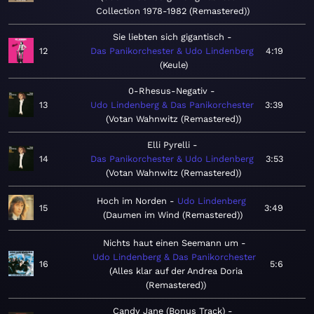
Collection 1978-1982 (Remastered)
Sie liebten sich gigantisch
12
Das Panikorchester & Udo Lindenberg
4:19
Keule
0-Rhesus-Negativ
13
Udo Lindenberg & Das Panikorchester
3:39
Votan Wahnwitz (Remastered)
Elli Pyrelli
14
Das Panikorchester & Udo Lindenberg
3:53
Votan Wahnwitz (Remastered)
Hoch im Norden
Udo Lindenberg
15
3:49
Daumen im Wind (Remastered)
Nichts haut einen Seemann um
Udo Lindenberg & Das Panikorchester
16
5:6
Alles klar auf der Andrea Doria
(Remastered)
Candy Jane (Bonus Track)