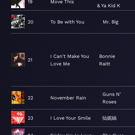
19
Move This
& Ya Kid K
20
To Be with You
Mr. Big
I Can't Make You
Bonnie
21
Love Me
Raitt
Guns N'
22
November Rain
Roses
23
I Love Your Smile
仙妮絲