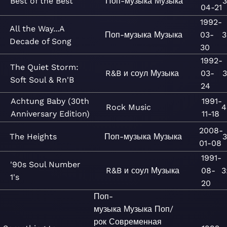
Best of the Best
Поп-музыка
Музыка
3
04-21
1992-
All the Way...A
Поп-музыка
Музыка
03-
3
Decade of Song
30
1992-
The Quiet Storm:
R&B и соул
Музыка
03-
3
Soft Soul & Rn'B
24
Achtung Baby (30th
1991-
Rock
Music
4
Anniversary Edition)
11-18
2008-
The Heights
Поп-музыка
Музыка
3
01-08
1991-
'90s Soul Number
R&B и соул
Музыка
08-
3
1's
20
Поп-
музыка
Музыка
Поп/
рок
Современная