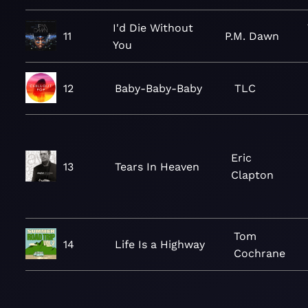
I'd Die Without
11
P.M. Dawn
You
12
Baby-Baby-Baby
TLC
Eric
13
Tears In Heaven
Clapton
Tom
14
Life Is a Highway
Cochrane