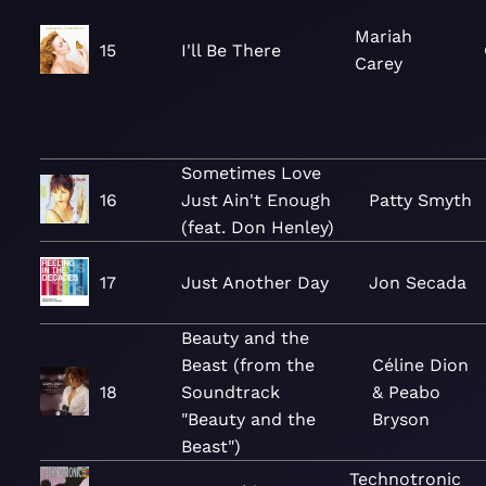
Mariah
15
I'll Be There
Carey
Sometimes Love
16
Just Ain't Enough
Patty Smyth
(feat. Don Henley)
17
Just Another Day
Jon Secada
Beauty and the
Beast (from the
Céline Dion
18
Soundtrack
& Peabo
"Beauty and the
Bryson
Beast")
Technotronic