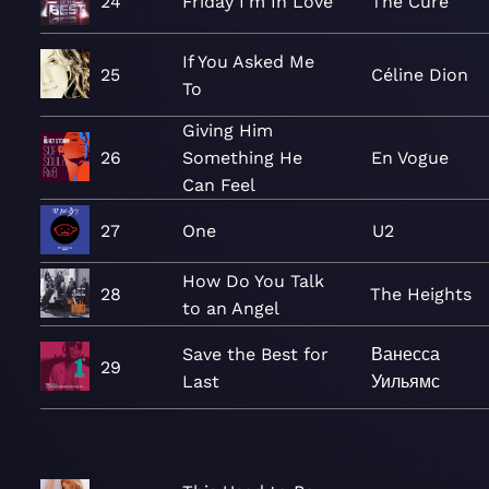
24
Friday I'm In Love
The Cure
If You Asked Me
25
Céline Dion
To
Giving Him
26
Something He
En Vogue
Can Feel
27
One
U2
How Do You Talk
28
The Heights
to an Angel
Save the Best for
Ванесса
29
Last
Уильямс