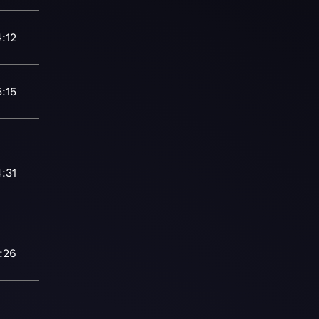
4:12
5:15
4:31
:26