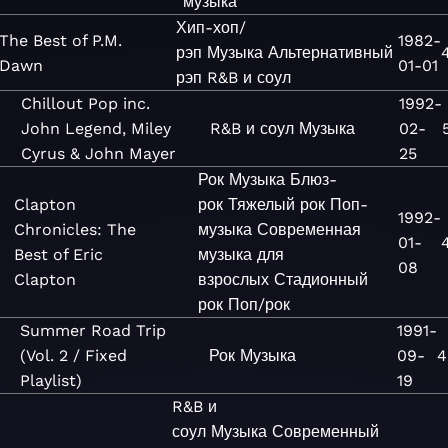
музыка
Хип-хоп/
The Best of P.M.
1982-
рэп
Музыка
Альтернативный
Dawn
01-01
рэп
R&B и соул
Chillout Pop inc.
1992-
John Legend, Miley
R&B и соул
Музыка
02-
Cyrus & John Mayer
25
Рок
Музыка
Блюз-
Clapton
рок
Тяжелый рок
Поп-
1992-
Chronicles: The
музыка
Современная
01-
Best of Eric
музыка для
08
Clapton
взрослых
Стадионный
рок
Поп/рок
Summer Road Trip
1991-
(Vol. 2 / Fixed
Рок
Музыка
09-
4
Playlist)
19
R&B и
соул
Музыка
Современный