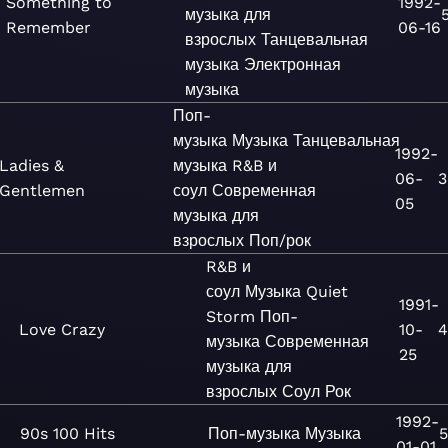
Something to
1992-
музыка для
Remember
06-16
взрослых
Танцевальная
музыка
Электронная
музыка
Поп-
музыка
Музыка
Танцевальная
1992-
Ladies &
музыка
R&B и
06-
3
Gentlemen
соул
Современная
05
музыка для
взрослых
Поп/рок
R&B и
соул
Музыка
Quiet
1991-
Storm
Поп-
Love Crazy
10-
4
музыка
Современная
25
музыка для
взрослых
Соул
Рок
1992-
90s 100 Hits
Поп-музыка
Музыка
5
01-01