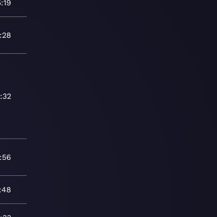
5:19
:28
:32
:56
:48