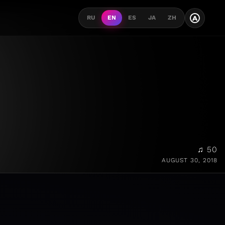
A
RU
EN
ES
JA
ZH
♫ 50
AUGUST 30, 2018