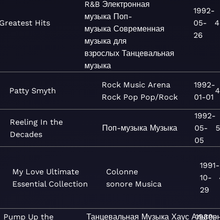
R&B
Электронная
1992-
музыка
Поп-
Greatest Hits
05-
4
музыка
Современная
26
музыка для
взрослых
Танцевальная
музыка
Rock
Music
Arena
1992-
Patty Smyth
4
Rock
Pop
Pop/Rock
01-01
1992-
Reeling In the
Поп-музыка
Музыка
05-
5
Decades
05
1991-
My Love Ultimate
Colonne
10-
Essential Collection
sonore
Musica
29
Pump Up the
Танцевальная
Музыка
Хаус
Альтер
1989-