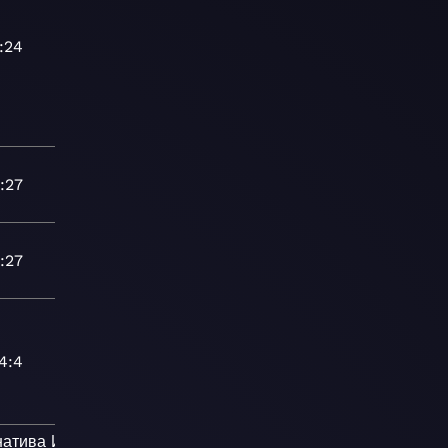
:24
:27
:27
4:4
натива
Инди-