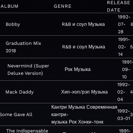
RELEASE
ALBUM
GENRE
DATE
1992-
Bobby
R&B и соул
Музыка
07-
6
28
1991-
Graduation Mix
R&B и соул
Музыка
02-
5
2018
14
1991
Nevermind (Super
Рок
Музыка
09-
Deluxe Version)
10
1992-
Mack Daddy
Хип-хоп/рэп
Музыка
02-
4
04
Кантри
Музыка
Современная
1992-
Some Gave All
кантри-
3
03-01
музыка
Рок
Хонки-тонк
The Indispensable
1991-