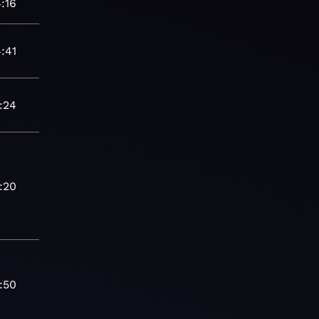
:16
:41
:24
:20
:50