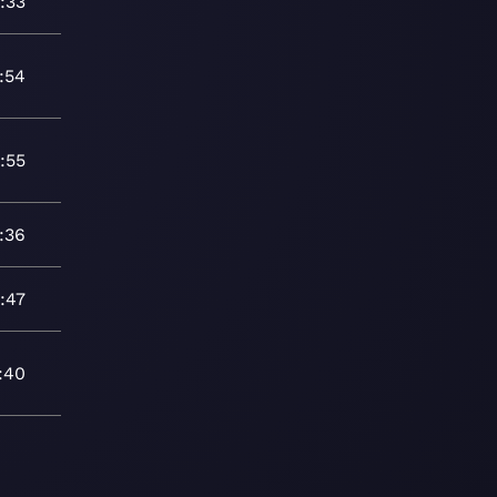
:33
:54
:55
:36
:47
:40