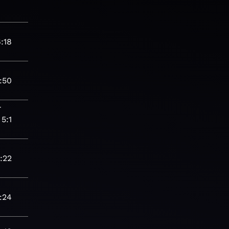
:18
:50
-
5:1
:22
:24