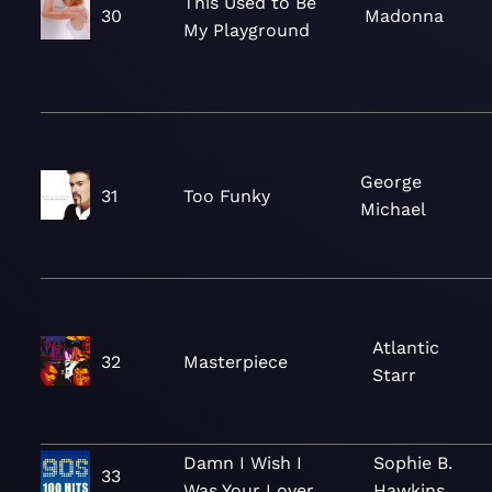
This Used to Be
30
Madonna
My Playground
George
31
Too Funky
Michael
Atlantic
32
Masterpiece
Starr
Damn I Wish I
Sophie B.
33
Was Your Lover
Hawkins