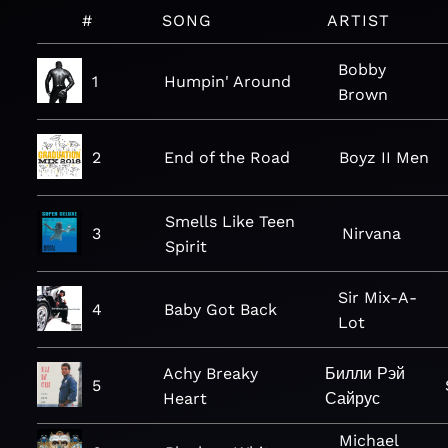
#
SONG
ARTIST
Bobby
1
Humpin' Around
Brown
2
End of the Road
Boyz II Men
Smells Like Teen
3
Nirvana
Spirit
Sir Mix-A-
4
Baby Got Back
Lot
Achy Breaky
Билли Рэй
5
Heart
Сайрус
Michael