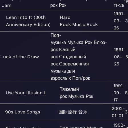
Jam
рок
Рок
11-28
1991-
Lean Into It (30th
Hard
03-
3
Anniversary Edition)
Rock
Music
Rock
26
Поп-
музыка
Музыка
Рок
Блюз-
рок
Южный
1991-
Luck of the Draw
рок
Стадионный
06-
5
рок
Современная
25
музыка для
взрослых
Поп/рок
1991-
Тяжелый
Use Your Illusion I
09-
8
рок
Музыка
Рок
17
2002-
90s Love Songs
国际流行
音乐
3
01-01
1992-