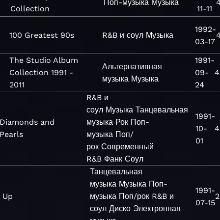
Поп-музыка
Музыка
4
Collection
11-11
1992-
100 Greatest 90s
R&B и соул
Музыка
4
03-17
The Studio Album
1991-
Альтернативная
Collection 1991 -
09-
4
музыка
Музыка
2011
24
R&B и
соул
Музыка
Танцевальная
1991-
Diamonds and
музыка
Рок
Поп-
10-
4
Pearls
музыка
Поп/
01
рок
Современный
R&B
Фанк
Соул
Танцевальная
музыка
Музыка
Поп-
1991-
Up
музыка
Поп/рок
R&B и
2
07-15
соул
Диско
Электронная