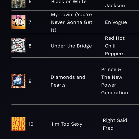
6
Black or White
Jackson
My Lovin' (You're
7
Never Gonna Get
En Vogue
It)
Red Hot
8
Under the Bridge
Chili
Peppers
Prince &
Diamonds and
The New
9
Pearls
Power
Generation
Right Said
10
I'm Too Sexy
Fred