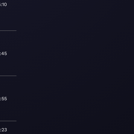
5:10
:45
:55
:23