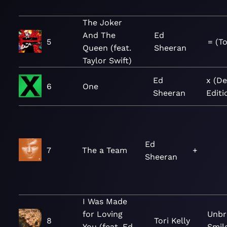
The Joker
And The
Ed
5
= (To
Queen (feat.
Sheeran
Taylor Swift)
Ed
x (De
6
One
Sheeran
Editi
Ed
7
The a Team
+
Sheeran
I Was Made
for Loving
Unbr
8
Tori Kelly
You (feat. Ed
Smil