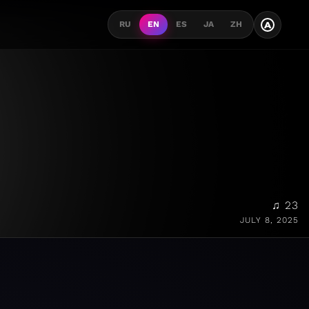
A
RU
EN
ES
JA
ZH
♫ 23
JULY 8, 2025