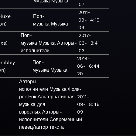
музыка
Музыка
07
2011-
eluxe
Поп-
09-
4:19
on)
музыка
Музыка
09
Поп-
2017-
uxe)
музыка
Музыка
Авторы-
03-
3:41
исполнители
03
2014-
embley
Поп-
06-
6:44
on)
музыка
Музыка
20
Авторы-
исполнители
Музыка
Фолк-
рок
Рок
Альтернативная
2011-
музыка для
09-
8:46
взрослых
Авторы-
09
исполнители
Современный
певец/автор текста