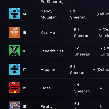
Ed Sheeran]
Nancy
Ed
14
÷ (Delux
Mulligan
Sheeran
Ed
+ (D
15
Kiss Me
Sheeran
Versi
Ed
x (
16
Tenerife Sea
Sheeran
Edit
Ed
17
Happier
÷ (Delux
Sheeran
Ed
18
Tides
=
Sheeran
Ed
19
Firefly
5