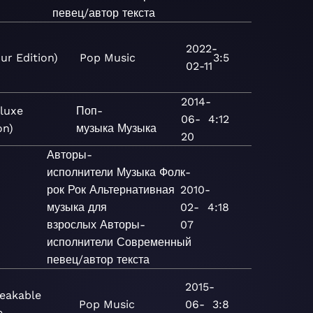
певец/автор текста
2022-
ur Edition)
Pop
Music
3:5
02-11
2014-
luxe
Поп-
06-
4:12
on)
музыка
Музыка
20
Авторы-
исполнители
Музыка
Фолк-
рок
Рок
Альтернативная
2010-
музыка для
02-
4:18
взрослых
Авторы-
07
исполнители
Современный
певец/автор текста
2015-
eakable
Pop
Music
06-
3:8
e