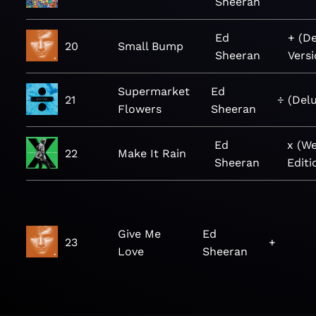
Sheeran
Ed
+ (D
20
Small Bump
Sheeran
Versi
Supermarket
Ed
21
÷ (Del
Flowers
Sheeran
Ed
x (W
22
Make It Rain
Sheeran
Editi
Give Me
Ed
23
+
Love
Sheeran