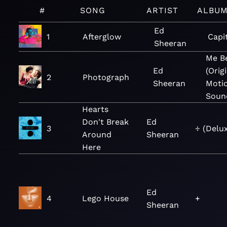
#
SONG
ARTIST
ALBU
Ed
1
Afterglow
Capi
Sheeran
Me B
Ed
(Orig
2
Photograph
Sheeran
Motio
Soun
Hearts
Don't Break
Ed
3
÷ (Delu
Around
Sheeran
Here
Ed
4
Lego House
+
Sheeran