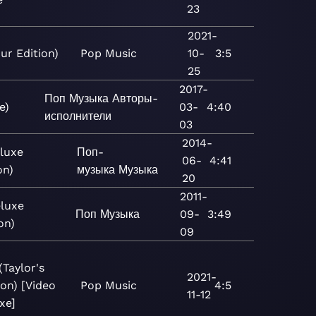
23
2021-
ur Edition)
Pop
Music
10-
3:5
25
2017-
Поп
Музыка
Авторы-
e)
03-
4:40
исполнители
03
2014-
luxe
Поп-
06-
4:41
on)
музыка
Музыка
20
2011-
eluxe
Поп
Музыка
09-
3:49
on)
09
(Taylor's
2021-
ion) [Video
Pop
Music
4:5
11-12
xe]