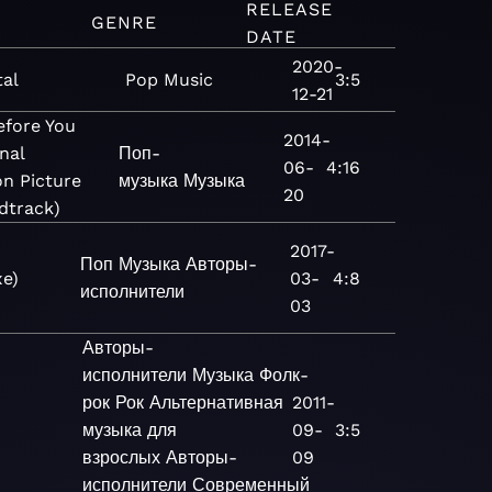
RELEASE
M
GENRE
DATE
2020-
tal
Pop
Music
3:5
12-21
efore You
2014-
inal
Поп-
06-
4:16
n Picture
музыка
Музыка
20
dtrack)
2017-
Поп
Музыка
Авторы-
xe)
03-
4:8
исполнители
03
Авторы-
исполнители
Музыка
Фолк-
рок
Рок
Альтернативная
2011-
музыка для
09-
3:5
взрослых
Авторы-
09
исполнители
Современный