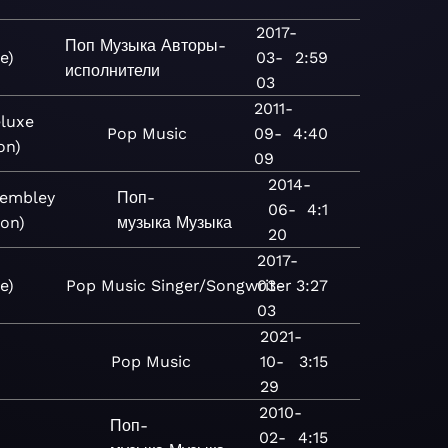
2017-
Поп
Музыка
Авторы-
e)
03-
2:59
исполнители
03
2011-
eluxe
Pop
Music
09-
4:40
on)
09
2014-
Wembley
Поп-
06-
4:1
ion)
музыка
Музыка
20
2017-
e)
Pop
Music
Singer/Songwriter
03-
3:27
03
2021-
Pop
Music
10-
3:15
29
2010-
Поп-
02-
4:15