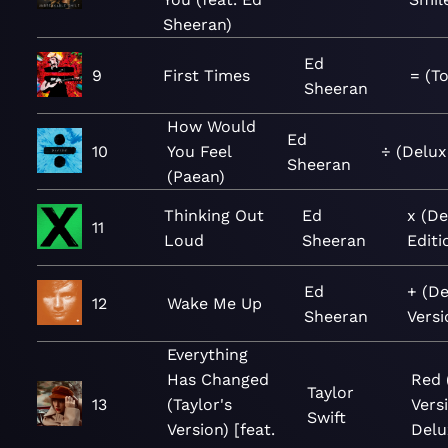
Sheeran)
Ed
9
First Times
= (To
Sheeran
How Would
Ed
10
You Feel
÷ (Delux
Sheeran
(Paean)
Thinking Out
Ed
x (De
11
Loud
Sheeran
Editi
Ed
+ (D
12
Wake Me Up
Sheeran
Versi
Everything
Has Changed
Red 
Taylor
13
(Taylor's
Vers
Swift
Version) [feat.
Delu