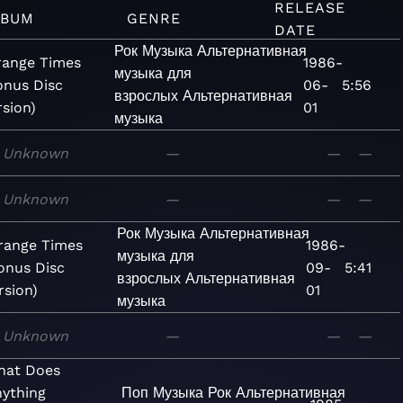
RELEASE
LBUM
GENRE
DATE
Рок
Музыка
Альтернативная
range Times
1986-
музыка для
onus Disc
06-
5:56
взрослых
Альтернативная
rsion)
01
музыка
Unknown
—
—
—
Unknown
—
—
—
Рок
Музыка
Альтернативная
range Times
1986-
музыка для
onus Disc
09-
5:41
взрослых
Альтернативная
rsion)
01
музыка
Unknown
—
—
—
hat Does
ything
Поп
Музыка
Рок
Альтернативная