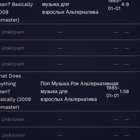
1985-
an? Basically
музыка для
4:9
01-01
009
взрослых
Альтернатива
master)
Unknown
—
—
—
Unknown
—
—
—
Unknown
—
—
—
hat Does
ything
Поп
Музыка
Рок
Альтернативная
1985-
ean?
музыка для
1:58
01-01
sically (2009
взрослых
Альтернатива
master)
Unknown
—
—
—
Unknown
—
—
—