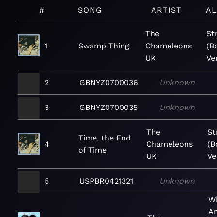
#
SONG
ARTIST
A
The
St
1
Swamp Thing
Chameleons
(B
UK
Ve
2
GBNYZ0700036
Unknown
3
GBNYZ0700035
Unknown
The
St
Time, the End
4
Chameleons
(B
of Time
UK
Ve
5
USPBR0421321
Unknown
W
An