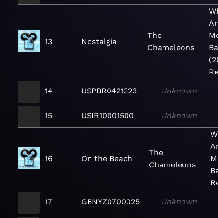
Wh
An
The
M
13
Nostalgia
Chameleons
Ba
(2
Re
14
USPBR0421323
Unknown
15
USIR10001500
Unknown
W
A
The
16
On the Beach
M
Chameleons
Ba
R
17
GBNYZ0700025
Unknown