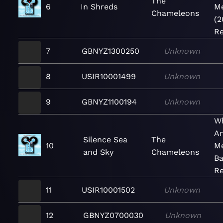
The
6
In Shreds
Me
Chameleons
(2
Re
7
GBNYZ1300250
Unknown
8
USIR10001499
Unknown
9
GBNYZ1100194
Unknown
W
An
Silence Sea
The
10
M
and Sky
Chameleons
Ba
Re
11
USIR10001502
Unknown
12
GBNYZ0700030
Unknown