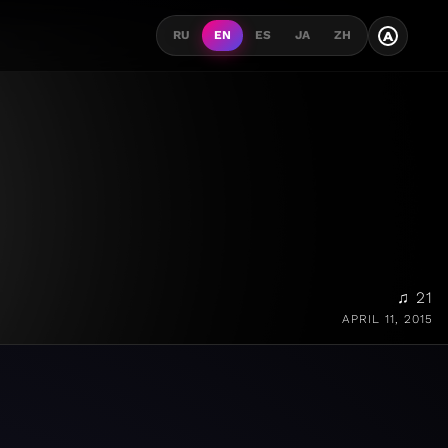
A
RU
EN
ES
JA
ZH
♫ 21
APRIL 11, 2015