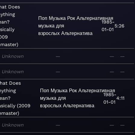
at Does
ything
Поп
Музыка
Рок
Альтернативная
ean?
1985-
музыка для
5:26
sically
01-01
взрослых
Альтернатива
009
master)
Unknown
—
—
—
Unknown
—
—
—
hat Does
nything
Поп
Музыка
Рок
Альтернативная
1985-
ean?
музыка для
4:11
01-01
sically (2009
взрослых
Альтернатива
emaster)
Unknown
—
—
—