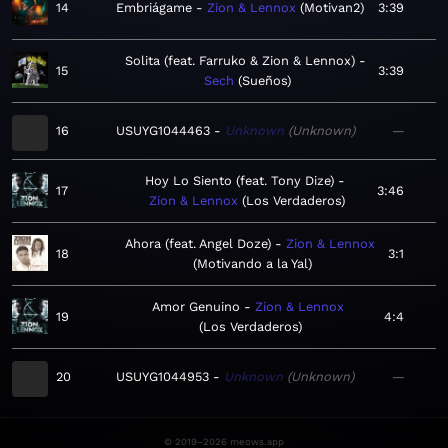
14
Embriágame
Zion & Lennox
Motivan2
3:39
Solita (feat. Farruko & Zion & Lennox)
15
3:39
Sech
Sueños
16
USUYG1044463
Unknown
Unknown
—
Hoy Lo Siento (feat. Tony Dize)
17
3:46
Zion & Lennox
Los Verdaderos
Ahora (feat. Angel Doze)
Zion & Lennox
18
3:1
Motivando a la Yal
Amor Genuino
Zion & Lennox
19
4:4
Los Verdaderos
20
USUYG1044953
Unknown
Unknown
—
© 2019–2026 meows.app