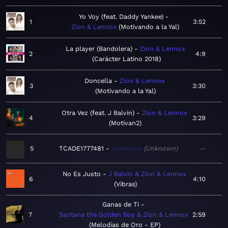
Yo Voy (feat. Daddy Yankee)
1
3:52
Zion & Lennox
Motivando a la Yal
La player (Bandolera)
Zion & Lennox
2
4:9
Carácter Latino 2018
Doncella
Zion & Lennox
3
3:30
Motivando a la Yal
Otra Vez (feat. J Balvin)
Zion & Lennox
4
3:29
Motivan2
5
TCADE1777481
Unknown
Unknown
—
No Es Justo
J Balvin & Zion & Lennox
6
4:10
Vibras
Ganas de Ti
7
Santana the Golden Boy & Zion & Lennox
2:59
Melodías de Oro - EP