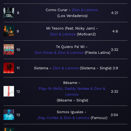
Como Curar
Zion & Lennox
8
4:21
Los Verdaderos
Mi Tesoro (feat. Nicky Jam)
9
4:6
Zion & Lennox
Motivan2
Te Quiero Pa' Mi
10
3:32
Don Omar & Zion & Lennox
Fiesta Latina
11
Sistema
Zion & Lennox
Sistema - Single
3:9
Bésame
Play-N-Skillz, Daddy Yankee & Zion &
12
3:32
Lennox
Bésame - Single
Somos Iguales
13
3:54
Jhay Cortez & Zion & Lennox
Famouz