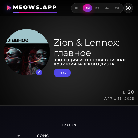
MEOWS.APP
A
RU
EN
ES
JA
ZH
Zion & Lennox:
главное
ЭВОЛЮЦИЯ РЕГГЕТОНА В ТРЕКАХ
ПУЭРТОРИКАНСКОГО ДУЭТА.
PLAY
♫ 20
APRIL 13, 2026
TRACKS
#
SONG