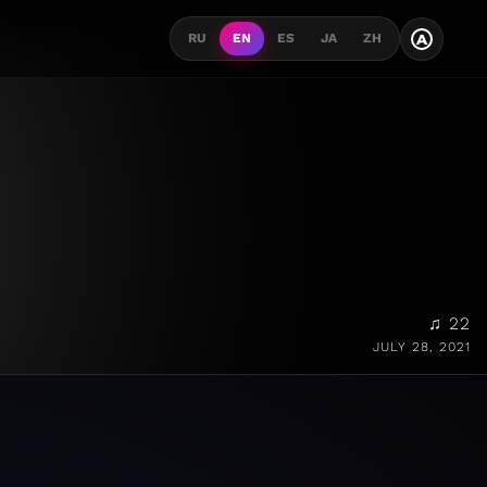
A
RU
EN
ES
JA
ZH
♫ 22
JULY 28, 2021