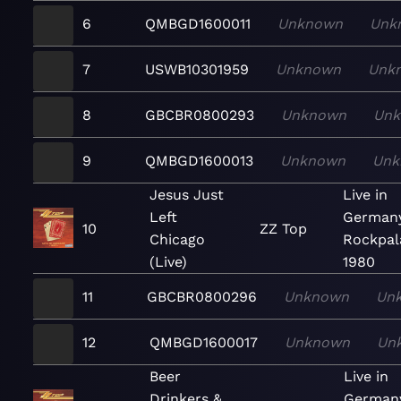
6
QMBGD1600011
Unknown
Unk
7
USWB10301959
Unknown
Unk
8
GBCBR0800293
Unknown
Un
9
QMBGD1600013
Unknown
Unk
Jesus Just
Live in
Left
Germany
10
ZZ Top
Chicago
Rockpal
(Live)
1980
11
GBCBR0800296
Unknown
Un
12
QMBGD1600017
Unknown
Un
Beer
Live in
Drinkers &
German