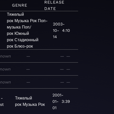
RELEASE
GENRE
DATE
Тяжелый
рок
Музыка
Рок
Поп-
2003-
музыка
Поп/
10-
4:10
рок
Южный
14
рок
Стадионный
рок
Блюз-рок
known
—
—
—
nown
—
—
—
known
—
—
—
2001-
 -
Тяжелый
01-
3:39
st
рок
Музыка
Рок
01