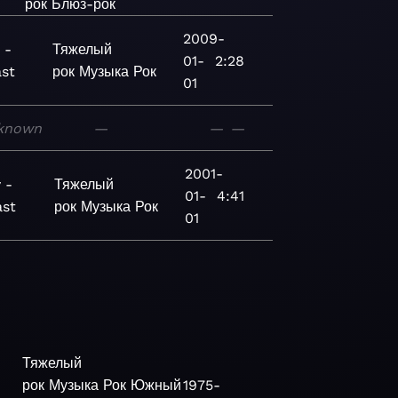
рок
Блюз-рок
2009-
 -
Тяжелый
01-
2:28
st
рок
Музыка
Рок
01
known
—
—
—
2001-
 -
Тяжелый
01-
4:41
ast
рок
Музыка
Рок
01
Тяжелый
рок
Музыка
Рок
Южный
1975-