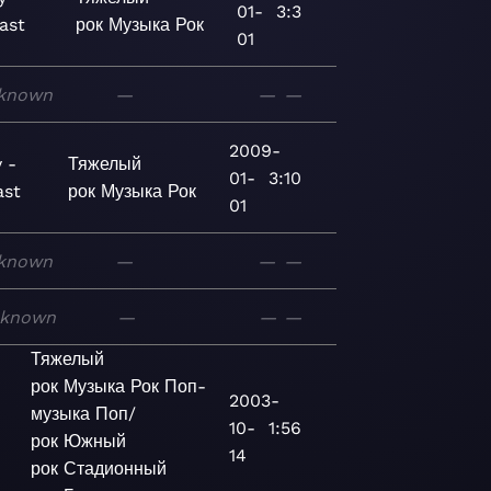
01-
3:3
ast
рок
Музыка
Рок
01
known
—
—
—
2009-
 -
Тяжелый
01-
3:10
ast
рок
Музыка
Рок
01
known
—
—
—
known
—
—
—
Тяжелый
рок
Музыка
Рок
Поп-
2003-
музыка
Поп/
10-
1:56
рок
Южный
14
рок
Стадионный