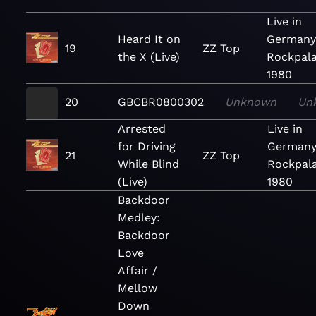
Live in
Heard It on
Germany
19
ZZ Top
the X (Live)
Rockpala
1980
20
GBCBR0800302
Unknown
Un
Arrested
Live in
for Driving
Germany
21
ZZ Top
While Blind
Rockpal
(Live)
1980
Backdoor
Medley:
Backdoor
Love
Affair /
Mellow
Down