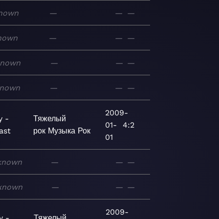
nown
—
—
—
nown
—
—
—
known
—
—
—
nown
—
—
—
2009-
 -
Тяжелый
01-
4:2
ast
рок
Музыка
Рок
01
known
—
—
—
known
—
—
—
2009-
y -
Тяжелый