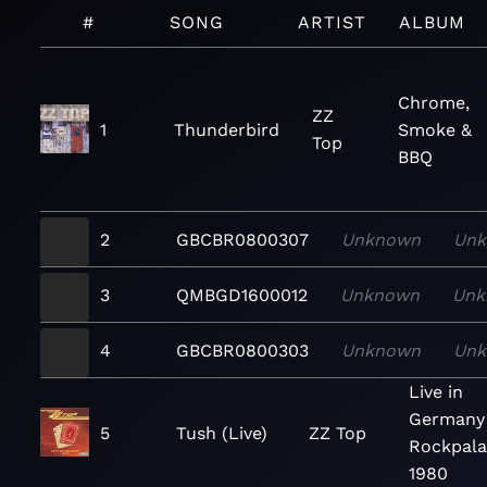
#
SONG
ARTIST
ALBUM
Chrome,
ZZ
1
Thunderbird
Smoke &
Top
BBQ
2
GBCBR0800307
Unknown
Un
3
QMBGD1600012
Unknown
Unk
4
GBCBR0800303
Unknown
Un
Live in
Germany
5
Tush (Live)
ZZ Top
Rockpala
1980