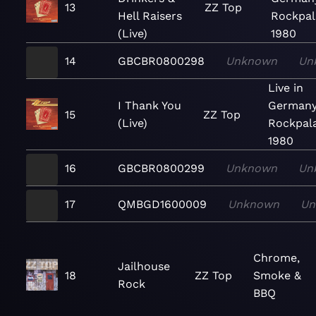
13
ZZ Top
Hell Raisers
Rockpal
(Live)
1980
14
GBCBR0800298
Unknown
Un
Live in
I Thank You
Germany
15
ZZ Top
(Live)
Rockpal
1980
16
GBCBR0800299
Unknown
Un
17
QMBGD1600009
Unknown
Un
Chrome,
Jailhouse
18
ZZ Top
Smoke &
Rock
BBQ