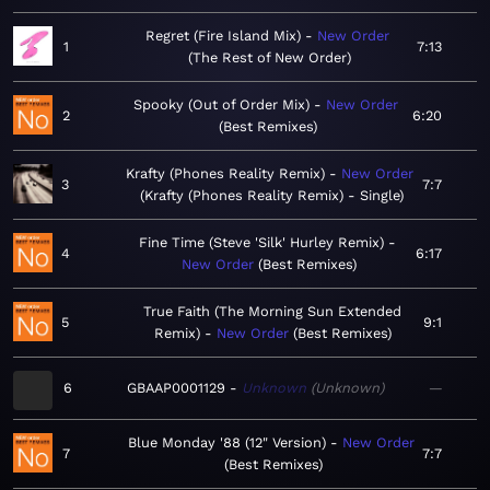
Regret (Fire Island Mix)
New Order
1
7:13
The Rest of New Order
Spooky (Out of Order Mix)
New Order
2
6:20
Best Remixes
Krafty (Phones Reality Remix)
New Order
3
7:7
Krafty (Phones Reality Remix) - Single
Fine Time (Steve 'Silk' Hurley Remix)
4
6:17
New Order
Best Remixes
True Faith (The Morning Sun Extended
5
9:1
Remix)
New Order
Best Remixes
6
GBAAP0001129
Unknown
Unknown
—
Blue Monday '88 (12" Version)
New Order
7
7:7
Best Remixes