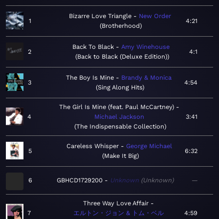
Bizarre Love Triangle
New Order
1
4:21
Brotherhood
Back To Black
Amy Winehouse
2
4:1
Back to Black (Deluxe Edition)
The Boy Is Mine
Brandy & Monica
3
4:54
Sing Along Hits
The Girl Is Mine (feat. Paul McCartney)
4
Michael Jackson
3:41
The Indispensable Collection
Careless Whisper
George Michael
5
6:32
Make It Big
6
GBHCD1729200
Unknown
Unknown
—
Three Way Love Affair
7
エルトン・ジョン & トム・ベル
4:59