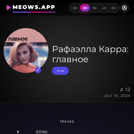
MEOWS.APP
A
RU
EN
ES
JA
ZH
Рафаэлла Карра:
главное
PLAY
♫ 12
JULY 10, 2024
TRACKS
#
SONG