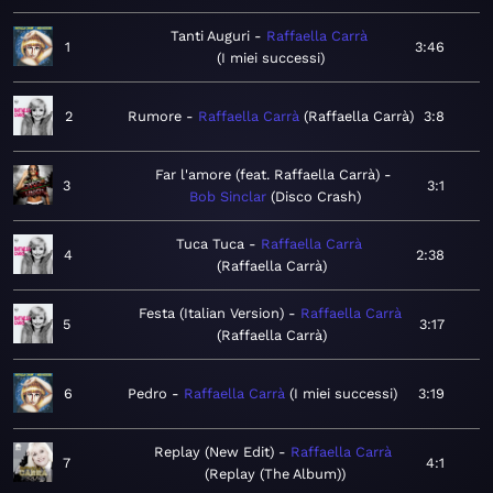
Tanti Auguri
Raffaella Carrà
1
3:46
I miei successi
2
Rumore
Raffaella Carrà
Raffaella Carrà
3:8
Far l'amore (feat. Raffaella Carrà)
3
3:1
Bob Sinclar
Disco Crash
Tuca Tuca
Raffaella Carrà
4
2:38
Raffaella Carrà
Festa (Italian Version)
Raffaella Carrà
5
3:17
Raffaella Carrà
6
Pedro
Raffaella Carrà
I miei successi
3:19
Replay (New Edit)
Raffaella Carrà
7
4:1
Replay (The Album)