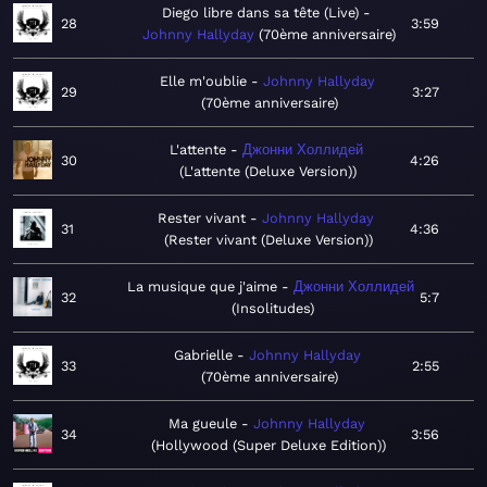
Diego libre dans sa tête (Live)
28
3:59
Johnny Hallyday
70ème anniversaire
Elle m'oublie
Johnny Hallyday
29
3:27
70ème anniversaire
L'attente
Джонни Холлидей
30
4:26
L'attente (Deluxe Version)
Rester vivant
Johnny Hallyday
31
4:36
Rester vivant (Deluxe Version)
La musique que j'aime
Джонни Холлидей
32
5:7
Insolitudes
Gabrielle
Johnny Hallyday
33
2:55
70ème anniversaire
Ma gueule
Johnny Hallyday
34
3:56
Hollywood (Super Deluxe Edition)