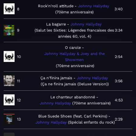
Rock'n'roll attitude
Johnny Hallyday
8
3:40
70ème anniversaire
La bagarre
Johnny Hallyday
9
Salut les Sixties: Légendes francaises des
3:34
années 60, vol. 4
O carole
Johnny Hallyday & Joey and the
10
2:54
Showmen
70ème anniversaire
Ça n'finira jamais
Johnny Hallyday
11
3:56
Ça ne finira jamais (Deluxe Version)
Le chanteur abandonné
12
4:53
Johnny Hallyday
70ème anniversaire
Blue Suede Shoes (feat. Carl Perkins)
13
2:29
Johnny Hallyday
Spécial enfants du rock