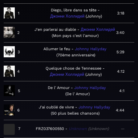
Diego, libre dans sa tête
1
3:18
Джонни Холлидей
Johnny
J'en parlerai au diable
Джонни Холлидей
2
3:40
Mon pays c'est l'amour
Allumer le feu
Johnny Hallyday
3
5:29
70ème anniversaire
Quelque chose de Tennessee
4
4:12
Джонни Холлидей
Johnny
De l' Amour
Johnny Hallyday
5
4:1
De l' Amour
J'ai oublié de vivre
Johnny Hallyday
6
4:44
50 plus belles chansons
7
FRZ037600550
Unknown
Unknown
—