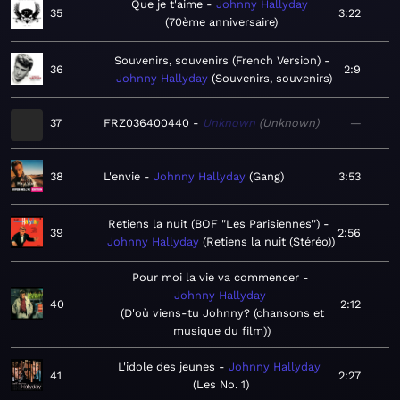
Que je t'aime
Johnny Hallyday
35
3:22
70ème anniversaire
Souvenirs, souvenirs (French Version)
36
2:9
Johnny Hallyday
Souvenirs, souvenirs
37
FRZ036400440
Unknown
Unknown
—
38
L'envie
Johnny Hallyday
Gang
3:53
Retiens la nuit (BOF "Les Parisiennes")
39
2:56
Johnny Hallyday
Retiens la nuit (Stéréo)
Pour moi la vie va commencer
Johnny Hallyday
40
2:12
D'où viens-tu Johnny? (chansons et
musique du film)
L'idole des jeunes
Johnny Hallyday
41
2:27
Les No. 1