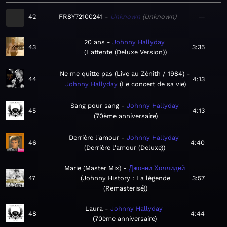
42
FR8Y72100241
Unknown
Unknown
—
20 ans
Johnny Hallyday
43
3:35
L'attente (Deluxe Version)
Ne me quitte pas (Live au Zénith / 1984)
44
4:13
Johnny Hallyday
Le concert de sa vie
Sang pour sang
Johnny Hallyday
45
4:13
70ème anniversaire
Derrière l'amour
Johnny Hallyday
46
4:40
Derrière l'amour (Deluxe)
Marie (Master Mix)
Джонни Холлидей
47
Johnny History : La légende
3:57
(Remasterisé)
Laura
Johnny Hallyday
48
4:44
70ème anniversaire