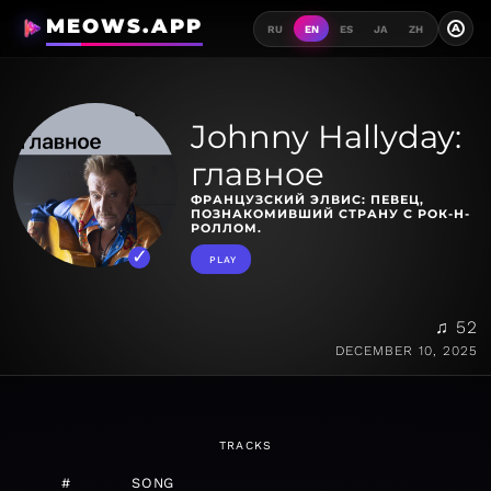
MEOWS.APP
A
RU
EN
ES
JA
ZH
Johnny Hallyday:
главное
ФРАНЦУЗСКИЙ ЭЛВИС: ПЕВЕЦ,
ПОЗНАКОМИВШИЙ СТРАНУ С РОК-Н-
РОЛЛОМ.
PLAY
♫ 52
DECEMBER 10, 2025
TRACKS
#
SONG