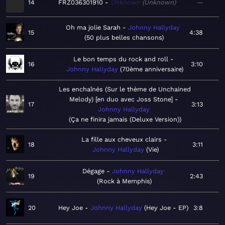
14
FRZ036301910
Unknown
Unknown
—
Oh ma jolie Sarah
Johnny Hallyday
15
4:38
50 plus belles chansons
Le bon temps du rock and roll
16
3:10
Johnny Hallyday
70ème anniversaire
Les enchaînés (Sur le thème de Unchained
Melody) [en duo avec Joss Stone]
17
3:13
Johnny Hallyday
Ça ne finira jamais (Deluxe Version)
La fille aux cheveux clairs
18
3:11
Johnny Hallyday
Vie
Dégage
Johnny Hallyday
19
2:43
Rock à Memphis
20
Hey Joe
Johnny Hallyday
Hey Joe - EP
3:8