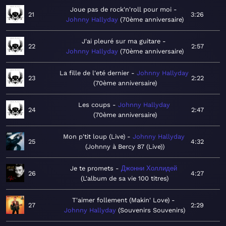
Joue pas de rock'n'roll pour moi
21
3:26
Johnny Hallyday
70ème anniversaire
J'ai pleuré sur ma guitare
22
2:57
Johnny Hallyday
70ème anniversaire
La fille de l'eté dernier
Johnny Hallyday
23
2:22
70ème anniversaire
Les coups
Johnny Hallyday
24
2:47
70ème anniversaire
Mon p'tit loup (Live)
Johnny Hallyday
25
4:32
Johnny à Bercy 87 (Live)
Je te promets
Джонни Холлидей
26
4:27
L'album de sa vie 100 titres
T'aimer follement (Makin' Love)
27
2:29
Johnny Hallyday
Souvenirs Souvenirs