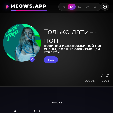
MEOWS.APP
A
RU
EN
ES
JA
ZH
Только латин-
поп
НОВИНКИ ИСПАНОЯЗЫЧНОЙ ПОП-
СЦЕНЫ, ПОЛНЫЕ ОБЖИГАЮЩЕЙ
СТРАСТИ.
PLAY
♫ 21
AUGUST 7, 2026
TRACKS
#
SONG