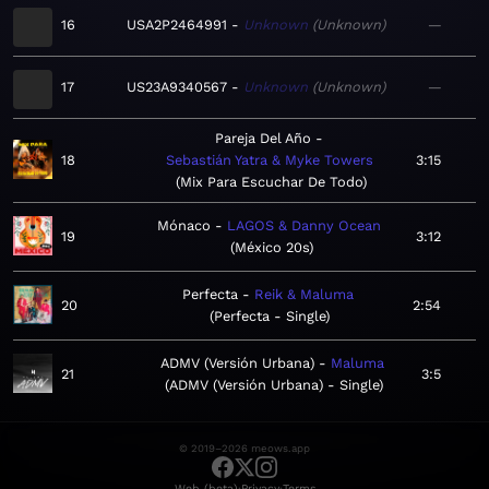
16
USA2P2464991
Unknown
Unknown
—
17
US23A9340567
Unknown
Unknown
—
Pareja Del Año
18
Sebastián Yatra & Myke Towers
3:15
Mix Para Escuchar De Todo
Mónaco
LAGOS & Danny Ocean
19
3:12
México 20s
Perfecta
Reik & Maluma
20
2:54
Perfecta - Single
ADMV (Versión Urbana)
Maluma
21
3:5
ADMV (Versión Urbana) - Single
© 2019–2026 meows.app
·
·
Web (beta)
Privacy
Terms