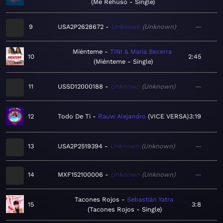
Me Rehúso - Single
9
USA2P2628672
Unknown
Unknown
—
Miénteme
TINI & Maria Becerra
10
2:45
Miénteme - Single
11
USSD12000188
Unknown
Unknown
—
12
Todo De Ti
Rauw Alejandro
VICE VERSA
3:19
13
USA2P2519394
Unknown
Unknown
—
14
MXF152100006
Unknown
Unknown
—
Tacones Rojos
Sebastián Yatra
15
3:8
Tacones Rojos - Single