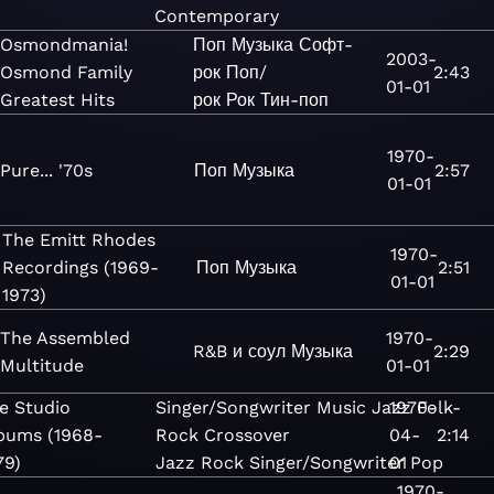
Contemporary
Osmondmania!
Поп
Музыка
Софт-
2003-
Osmond Family
рок
Поп/
2:43
01-01
Greatest Hits
рок
Рок
Тин-поп
1970-
Pure... '70s
Поп
Музыка
2:57
01-01
The Emitt Rhodes
1970-
Recordings (1969-
Поп
Музыка
2:51
01-01
1973)
The Assembled
1970-
R&B и соул
Музыка
2:29
Multitude
01-01
e Studio
Singer/Songwriter
Music
Jazz
1970-
Folk-
bums (1968-
Rock
Crossover
04-
2:14
79)
Jazz
Rock
Singer/Songwriter
01
Pop
1970-