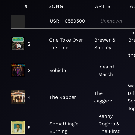
#
SONG
ARTIST
A
1
USRH10550500
Unknown
Th
One Toke Over
Brewer &
Br
2
the Line
Shipley
- 
th
Ides of
3
Vehicle
March
We
The
Dif
4
The Rapper
Jaggerz
Sc
To
Kenny
Something's
Rogers &
5
Burning
The First