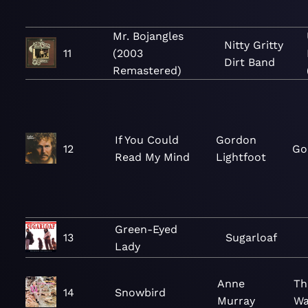
Mr. Bojangles
Nitty Gritty
11
(2003
Dirt Band
Remastered)
If You Could
Gordon
12
Go
Read My Mind
Lightfoot
Green-Eyed
13
Sugarloaf
Lady
Anne
Th
14
Snowbird
Murray
Wa