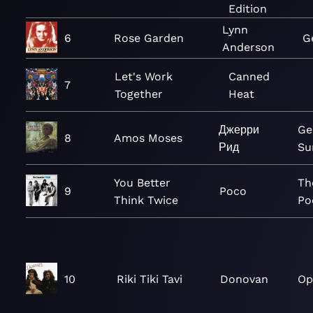
Edition
Lynn
6
Rose Garden
G
Anderson
Let's Work
Canned
7
Together
Heat
Джерри
Ge
8
Amos Moses
Рид
Su
You Better
Th
9
Poco
Think Twice
Po
10
Riki Tiki Tavi
Donovan
Op