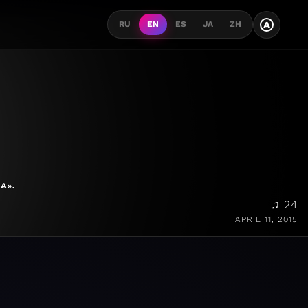
A
RU
EN
ES
JA
ZH
А».
♫ 24
APRIL 11, 2015