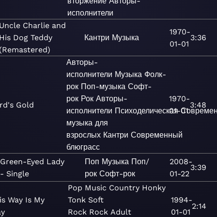
вторжение
Авторы-
исполнители
Uncle Charlie and
1970-
His Dog Teddy
Кантри
Музыка
3:36
01-01
(Remastered)
Авторы-
исполнители
Музыка
Фолк-
рок
Поп-музыка
Софт-
рок
Рок
Авторы-
1970-
rd's Gold
3:48
исполнители
Психоделическая
01-01
Совреме
музыка для
взрослых
Кантри
Современный
блюграсс
Green-Eyed Lady
Поп
Музыка
Поп/
2008-
3:39
- Single
рок
Софт-рок
01-22
Pop
Music
Country
Honky
is Way Is My
Tonk
Soft
1994-
2:14
y
Rock
Rock
Adult
01-01