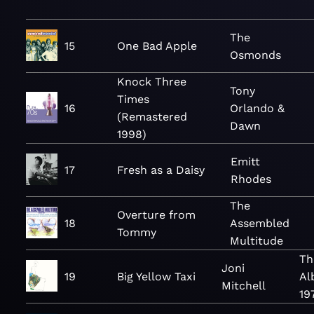
The
15
One Bad Apple
Osmonds
Knock Three
Tony
Times
16
Orlando &
(Remastered
Dawn
1998)
Emitt
17
Fresh as a Daisy
Rhodes
The
Overture from
18
Assembled
Tommy
Multitude
Th
Joni
19
Big Yellow Taxi
Al
Mitchell
19