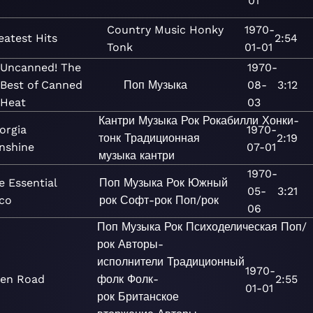
01
Country
Music
Honky
1970-
eatest Hits
2:54
Tonk
01-01
Uncanned! The
1970-
Best of Canned
Поп
Музыка
08-
3:12
Heat
03
Кантри
Музыка
Рок
Рокабилли
Хонки-
orgia
1970-
тонк
Традиционная
2:19
nshine
07-01
музыка кантри
1970-
e Essential
Поп
Музыка
Рок
Южный
05-
3:21
co
рок
Софт-рок
Поп/рок
06
Поп
Музыка
Рок
Психоделическая
Поп/
рок
Авторы-
исполнители
Традиционный
1970-
en Road
фолк
Фолк-
2:55
01-01
рок
Британское