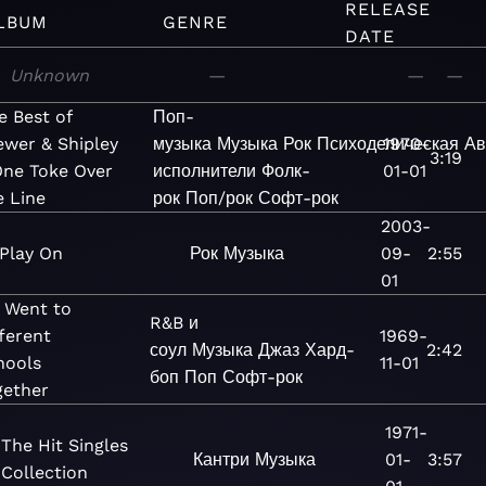
RELEASE
LBUM
GENRE
DATE
Unknown
—
—
—
e Best of
Поп-
ewer & Shipley
музыка
Музыка
Рок
Психоделическая
1970-
Ав
3:19
One Toke Over
исполнители
Фолк-
01-01
e Line
рок
Поп/рок
Софт-рок
2003-
Play On
Рок
Музыка
09-
2:55
01
 Went to
R&B и
ferent
1969-
соул
Музыка
Джаз
Хард-
2:42
hools
11-01
боп
Поп
Софт-рок
gether
1971-
The Hit Singles
Кантри
Музыка
01-
3:57
Collection