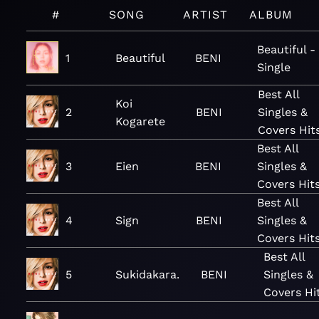
#
SONG
ARTIST
ALBUM
Beautiful -
1
Beautiful
BENI
Single
Best All
Koi
2
BENI
Singles &
Kogarete
Covers Hit
Best All
3
Eien
BENI
Singles &
Covers Hit
Best All
4
Sign
BENI
Singles &
Covers Hit
Best All
5
Sukidakara.
BENI
Singles &
Covers Hi