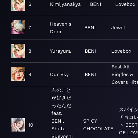
6
Kimijyanakya
BENI
Lovebox
Heaven's
7
BENI
Jewel
Door
8
Yurayura
BENI
Lovebox
Best All
9
Our Sky
BENI
Singles &
Covers Hit
君のこと
が好きだ
ったんだ
スパイ
feat.
チョコ
BENI,
SPICY
10
ト BEST
Shuta
CHOCOLATE
OF LOV
Sueyoshi