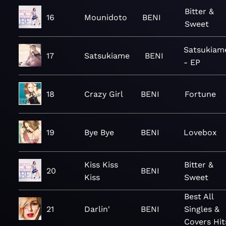
Bitter &
16
Mounidoto
BENI
Sweet
Satsukiam
17
Satsukiame
BENI
- EP
18
Crazy Girl
BENI
Fortune
19
Bye Bye
BENI
Lovebox
Kiss Kiss
Bitter &
20
BENI
Kiss
Sweet
Best All
21
Darlin'
BENI
Singles &
Covers Hit