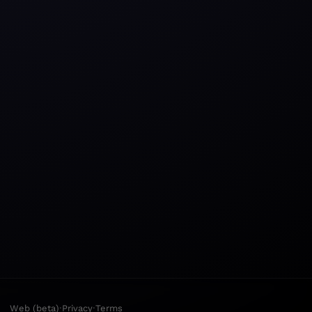
·
·
Web (beta)
Privacy
Terms