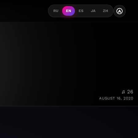
A
RU
EN
ES
JA
ZH
♫ 26
AUGUST 16, 2020