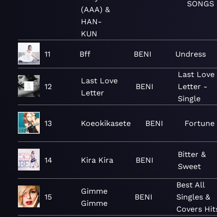
SONGS
(AAA) &
HAN-
KUN
11
Bff
BENI
Undress
Last Love
Last Love
12
BENI
Letter -
Letter
Single
13
Koeokikasete
BENI
Fortune
Bitter &
14
Kira Kira
BENI
Sweet
Best All
Gimme
15
BENI
Singles &
Gimme
Covers Hit