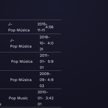
J-
2015-
4:56
Pop
Música
11-11
2018-
J-
10-
4:0
Pop
Música
31
2011-
Pop
Música
01-
5:9
01
2009-
Pop
Música
09-
4:9
02
2010-
Pop
Music
01-
3:42
s
01