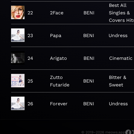
Best All
22
2Face
BENI
Singles &
Covers Hit
23
Papa
BENI
Undress
24
Arigato
BENI
Cinematic
Zutto
Bitter &
25
BENI
Futaride
Sweet
26
Forever
BENI
Undress
© 2019–2026 meows.app