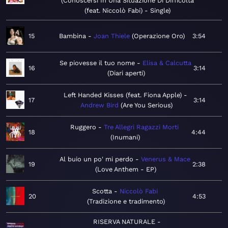
Conoscersi In Una Situazione Di Difficoltà
(feat. Niccolò Fabi) - Single
15
Bambina
Joan Thiele
Operazione Oro
3:54
Se piovesse il tuo nome
Elisa & Calcutta
16
3:14
Diari aperti
Left Handed Kisses (feat. Fiona Apple)
17
3:14
Andrew Bird
Are You Serious
Ruggero
Tre Allegri Ragazzi Morti
18
4:44
Inumani
Al buio un po' mi perdo
Venerus & Mace
19
2:38
Love Anthem - EP
Scotta
Niccolò Fabi
20
4:53
Tradizione e tradimento
RISERVA NATURALE