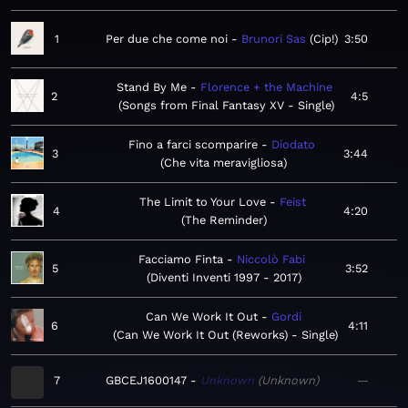
1
Per due che come noi
Brunori Sas
Cip!
3:50
Stand By Me
Florence + the Machine
2
4:5
Songs from Final Fantasy XV - Single
Fino a farci scomparire
Diodato
3
3:44
Che vita meravigliosa
The Limit to Your Love
Feist
4
4:20
The Reminder
Facciamo Finta
Niccolò Fabi
5
3:52
Diventi Inventi 1997 - 2017
Can We Work It Out
Gordi
6
4:11
Can We Work It Out (Reworks) - Single
7
GBCEJ1600147
Unknown
Unknown
—