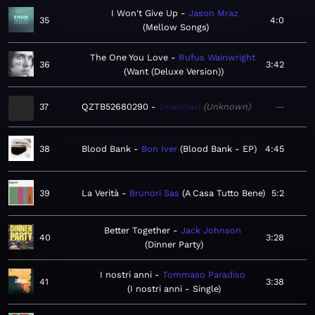
I Won't Give Up
Jason Mraz
35
4:0
Mellow Songs
The One You Love
Rufus Wainwright
36
3:42
Want (Deluxe Version)
37
QZTB52680290
Unknown
Unknown
—
38
Blood Bank
Bon Iver
Blood Bank - EP
4:45
39
La Verità
Brunori Sas
A Casa Tutto Bene
5:2
Better Together
Jack Johnson
40
3:28
Dinner Party
I nostri anni
Tommaso Paradiso
41
3:38
I nostri anni - Single