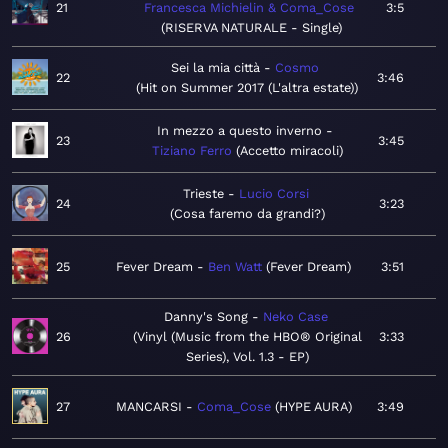
21
Francesca Michielin & Coma_Cose
3:5
RISERVA NATURALE - Single
Sei la mia città
Cosmo
22
3:46
Hit on Summer 2017 (L'altra estate)
In mezzo a questo inverno
23
3:45
Tiziano Ferro
Accetto miracoli
Trieste
Lucio Corsi
24
3:23
Cosa faremo da grandi?
25
Fever Dream
Ben Watt
Fever Dream
3:51
Danny's Song
Neko Case
26
Vinyl (Music from the HBO® Original
3:33
Series), Vol. 1.3 - EP
27
MANCARSI
Coma_Cose
HYPE AURA
3:49