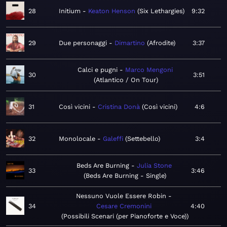
28
Initium
Keaton Henson
Six Lethargies
9:32
29
Due personaggi
Dimartino
Afrodite
3:37
Calci e pugni
Marco Mengoni
30
3:51
Atlantico / On Tour
31
Così vicini
Cristina Donà
Così vicini
4:6
32
Monolocale
Galeffi
Settebello
3:4
Beds Are Burning
Julia Stone
33
3:46
Beds Are Burning - Single
Nessuno Vuole Essere Robin
34
Cesare Cremonini
4:40
Possibili Scenari (per Pianoforte e Voce)