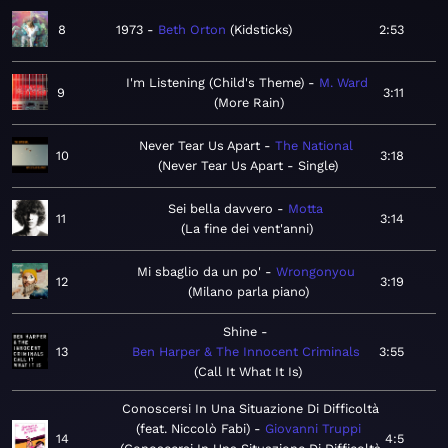
8
1973
Beth Orton
Kidsticks
2:53
I'm Listening (Child's Theme)
M. Ward
9
3:11
More Rain
Never Tear Us Apart
The National
10
3:18
Never Tear Us Apart - Single
Sei bella davvero
Motta
11
3:14
La fine dei vent'anni
Mi sbaglio da un po'
Wrongonyou
12
3:19
Milano parla piano
Shine
13
Ben Harper & The Innocent Criminals
3:55
Call It What It Is
Conoscersi In Una Situazione Di Difficoltà
(feat. Niccolò Fabi)
Giovanni Truppi
14
4:5