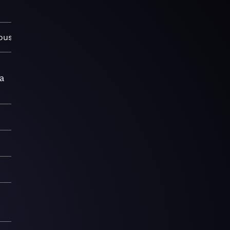
ouse
а