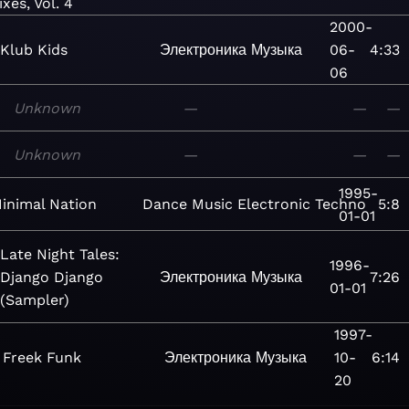
xes, Vol. 4
2000-
Klub Kids
Электроника
Музыка
06-
4:33
06
Unknown
—
—
—
Unknown
—
—
—
1995-
inimal Nation
Dance
Music
Electronic
Techno
5:8
01-01
Late Night Tales:
1996-
Django Django
Электроника
Музыка
7:26
01-01
(Sampler)
1997-
Freek Funk
Электроника
Музыка
10-
6:14
20