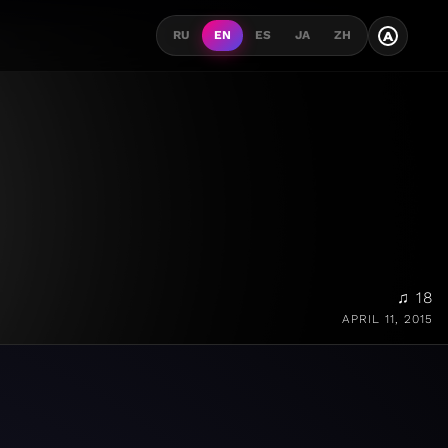
A
RU
EN
ES
JA
ZH
♫ 18
APRIL 11, 2015