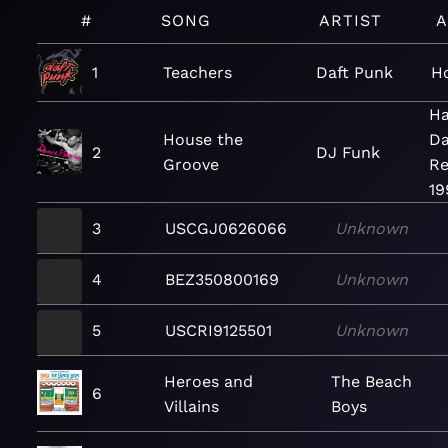
#
SONG
ARTIST
A
1
Teachers
Daft Punk
H
Ha
House the
Da
2
DJ Funk
Groove
Re
19
3
USCGJ0626066
Unknown
4
BEZ350800169
Unknown
5
USCRI9125501
Unknown
Heroes and
The Beach
6
Villains
Boys