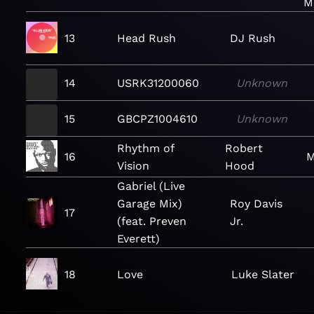
Mi
13
Head Rush
DJ Rush
14
USRK31200060
Unknown
15
GBCPZ1004610
Unknown
Rhythm of
Robert
16
M
Vision
Hood
Gabriel (Live
Garage Mix)
Roy Davis
17
(feat. Preven
Jr.
Everett)
18
Love
Luke Slater