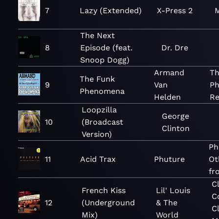
7
Lazy (Extended)
X-Press 2
The Next
8
Episode (feat.
Dr. Dre
Snoop Dogg)
Armand
Th
The Funk
9
Van
Ph
Phenomena
Helden
Re
Loopzilla
George
10
(Broadcast
Clinton
Version)
Ph
11
Acid Trax
Phuture
Ot
fr
C
French Kiss
Lil' Louis
C
12
(Underground
& The
C
Mix)
World