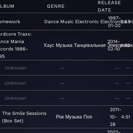
RELEASE
LBUM
GENRE
DATE
1997-
omework
Dance
Music
Electronic
Electronica
2:53
H
01-20
rdcore Traxx:
nce Mania
2014-
Хаус
Музыка
Танцевальная
Электроник
4:52
cords 1986-
02-10
95
Unknown
—
—
—
Unknown
—
—
—
Unknown
—
—
—
2011-
The Smile Sessions
Рок
Музыка
Поп
10-
4:51
(Box Set)
28
2002-