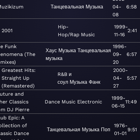
Muzikizum
Танцевальная
Музыка
04-
6:58
08
Hip-
1999-
2001
2:41
Hop/Rap
Music
11-16
e Funk
1996-
Хаус
Музыка
Танцевальная
enomena (The
09-
6:57
музыка
mixes)
20
Greatest Hits:
2000-
R&B и
Straight Up
04-
5:57
соул
Музыка
Фанк
(Remastered)
27
uture and
1999-
her Classics
Dance
Music
Electronic
11:49
06-15
om DJ Pierre
lub Epic: A
ollection of
1976-
Танцевальная
Музыка
Поп
9:51
lassic Dance
01-01