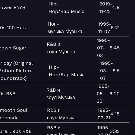
Hip-
2019-
ower R'n'B
4:9
Hop/Rap
Music
11-22
Поп-
1995-
0s 100 Hits
5:21
музыка
Музыка
11-07
1995-
R&B и
rown Sugar
07-
5:45
соул
Музыка
03
riday (Original
1995-
Hip-
Motion Picture
03-
5:5
Hop/Rap
Music
Soundtrack)
07
1995-
R&B и
0s R&B
05-
6:20
соул
Музыка
30
mooth Soul
R&B и
1995-
4:18
erenade
соул
Музыка
02-21
R&B и
1995-
ure... 90s R&B
3:32