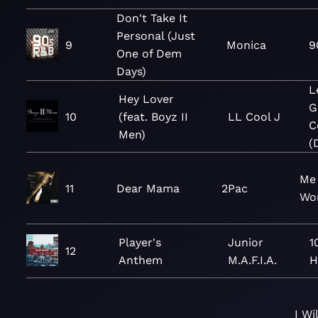
Don't Take It
Personal (Just
9
Monica
9
One of Dem
Days)
L
Hey Lover
G
10
(feat. Boyz II
LL Cool J
C
Men)
(
Me 
11
Dear Mama
2Pac
Wo
Player's
Junior
1
12
Anthem
M.A.F.I.A.
H
I Wi