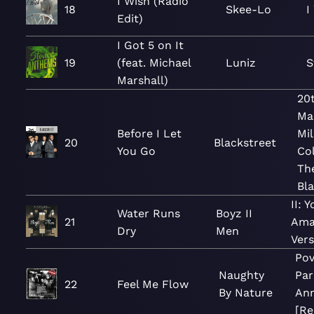
I Wish (Radio
18
Skee-Lo
I
Edit)
I Got 5 on It
19
(feat. Michael
Luniz
S
Marshall)
20
Ma
Before I Let
Mi
20
Blackstreet
You Go
Col
The
Bla
II: 
Water Runs
Boyz II
21
Ama
Dry
Men
Vers
Pov
Naughty
Par
22
Feel Me Flow
By Nature
Ann
[Re