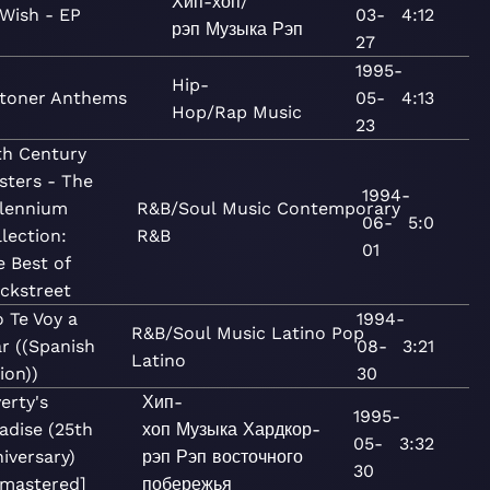
Хип-хоп/
 Wish - EP
03-
4:12
рэп
Музыка
Рэп
27
1995-
Hip-
toner Anthems
05-
4:13
Hop/Rap
Music
23
th Century
sters - The
1994-
llennium
R&B/Soul
Music
Contemporary
06-
5:0
lection:
R&B
01
 Best of
ckstreet
Yo Te Voy a
1994-
R&B/Soul
Music
Latino
Pop
r ((Spanish
08-
3:21
Latino
ion))
30
erty's
Хип-
1995-
adise (25th
хоп
Музыка
Хардкор-
05-
3:32
iversary)
рэп
Рэп восточного
30
mastered]
побережья