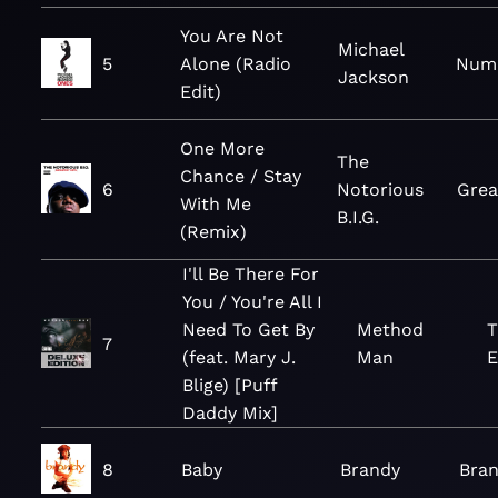
You Are Not
Michael
5
Alone (Radio
Num
Jackson
Edit)
One More
The
Chance / Stay
6
Notorious
Grea
With Me
B.I.G.
(Remix)
I'll Be There For
You / You're All I
Need To Get By
Method
T
7
(feat. Mary J.
Man
E
Blige) [Puff
Daddy Mix]
8
Baby
Brandy
Bra