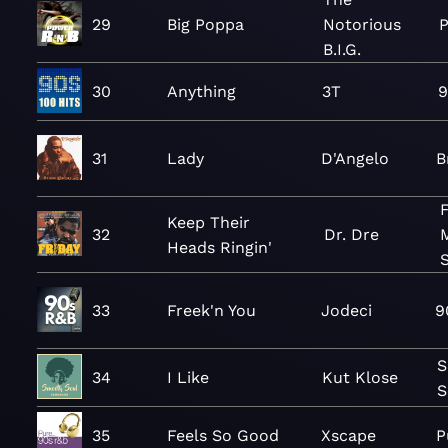
29
Big Poppa
Notorious
P
B.I.G.
30
Anything
3T
9
31
Lady
D'Angelo
B
F
Keep Their
32
Dr. Dre
Heads Ringin'
33
Freek'n You
Jodeci
9
S
34
I Like
Kut Klose
S
35
Feels So Good
Xscape
P