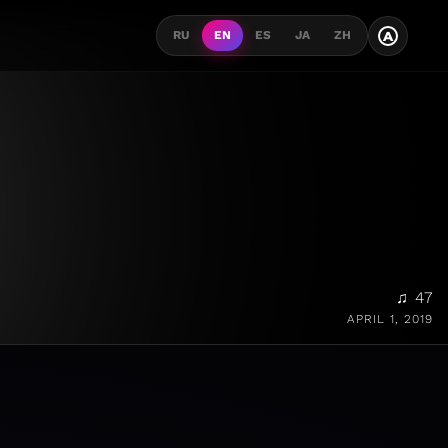
A
RU
EN
ES
JA
ZH
♫ 47
APRIL 1, 2019