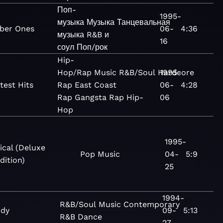
Поп-
1995-
музыка
Музыка
Танцевальная
ber Ones
06-
4:36
музыка
R&B и
16
соул
Поп/рок
Hip-
Hop/Rap
Music
R&B/Soul
Hardcore
1995-
test Hits
Rap
East Coast
06-
4:28
Rap
Gangsta Rap
Hip-
06
Hop
1995-
ical (Deluxe
Pop
Music
04-
5:9
dition)
25
1994-
R&B/Soul
Music
Contemporary
ndy
09-
5:13
R&B
Dance
27