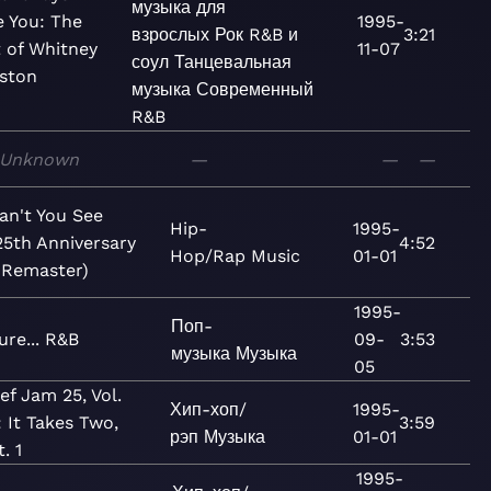
музыка для
 You: The
1995-
взрослых
Рок
R&B и
3:21
 of Whitney
11-07
соул
Танцевальная
ston
музыка
Современный
R&B
Unknown
—
—
—
an't You See
Hip-
1995-
25th Anniversary
4:52
Hop/Rap
Music
01-01
 Remaster)
1995-
Поп-
ure... R&B
09-
3:53
музыка
Музыка
05
ef Jam 25, Vol.
Хип-хоп/
1995-
: It Takes Two,
3:59
рэп
Музыка
01-01
t. 1
1995-