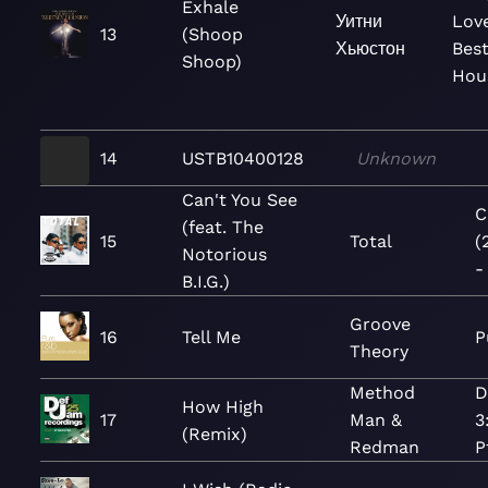
Exhale
Уитни
Love
13
(Shoop
Хьюстон
Best
Shoop)
Hou
14
USTB10400128
Unknown
Can't You See
C
(feat. The
15
Total
(
Notorious
-
B.I.G.)
Groove
16
Tell Me
P
Theory
Method
D
How High
17
Man &
3
(Remix)
Redman
P