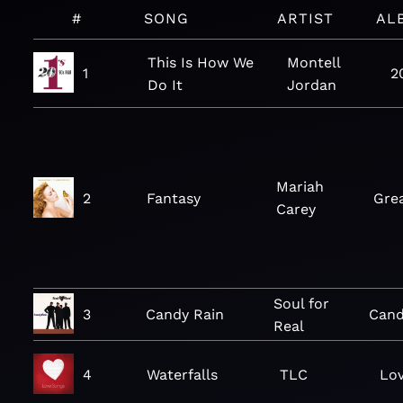
#
SONG
ARTIST
AL
This Is How We
Montell
1
2
Do It
Jordan
Mariah
2
Fantasy
Grea
Carey
Soul for
3
Candy Rain
Cand
Real
4
Waterfalls
TLC
Lo