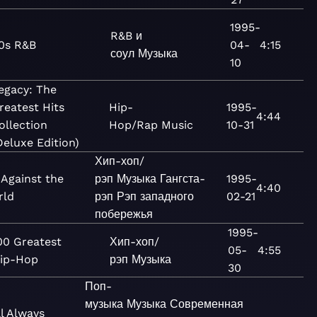
1995-
R&B и
0s R&B
04-
4:15
соул
Музыка
10
egacy: The
reatest Hits
Hip-
1995-
4:44
ollection
Hop/Rap
Music
10-31
Deluxe Edition)
Хип-хоп/
Against the
рэп
Музыка
Гангста-
1995-
4:40
rld
рэп
Рэп западного
02-21
побережья
1995-
00 Greatest
Хип-хоп/
05-
4:55
ip-Hop
рэп
Музыка
30
Поп-
музыка
Музыка
Современная
ll Always