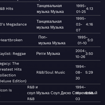
Танцевальная
1995-
&B Hits
4:13
музыка
Музыка
01-25
1995-
Танцевальная
0's Megadance
03-
4:16
музыка
Музыка
07
Поп-
1995-
Heartbroken
5:0
музыка
Музыка
01-10
2004-
laylist: Reggae
Регги
Музыка
3:50
10-26
egacy: The
1994-
reatest Hits
R&B/Soul
Music
08-
5:29
ollection
30
Deluxe Edition)
R&B и
1994-
Icon Is
соул
Музыка
Соул
Диско
Современный
10-
5:58
e
R&B
03