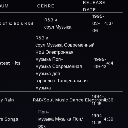
RELEASE
BUM
GENRE
DATE
1995-
R&B и
0 #1's: 90's R&B
02-
4:37
соул
Музыка
06
R&B и
соул
Музыка
Современный
R&B
Электронная
музыка
Поп-
1995-
test Hits
4:4
музыка
Современная
09-12
музыка для
взрослых
Танцевальная
музыка
1994-
y Rain
R&B/Soul
Music
Dance
Electronic
4:36
11-15
Поп-
1994-
ve Songs
музыка
Музыка
Поп/
4:39
11-15
рок