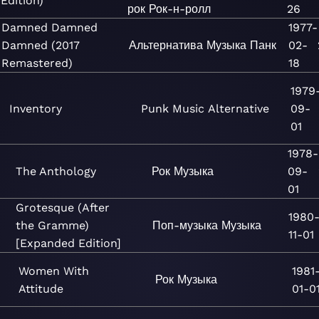
Edition)
рок
Рок-н-ролл
26
Damned Damned
1977-
Damned (2017
Альтернатива
Музыка
Панк
02-
Remastered)
18
1979
Inventory
Punk
Music
Alternative
09-
01
1978-
The Anthology
Рок
Музыка
09-
01
Grotesque (After
1980
the Gramme)
Поп-музыка
Музыка
11-01
[Expanded Edition]
Women With
1981
Рок
Музыка
Attitude
01-0