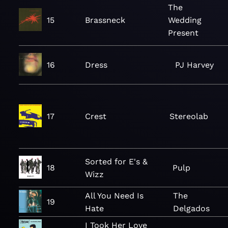
The
15
Brassneck
Wedding
Present
16
Dress
PJ Harvey
17
Crest
Stereolab
Sorted for E's &
18
Pulp
Wizz
All You Need Is
The
19
Hate
Delgados
I Took Her Love