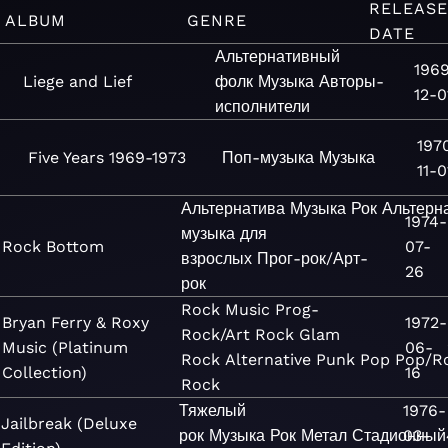
RELEASE
ALBUM
GENRE
DATE
Альтернативный
196
Liege and Lief
фолк
Музыка
Авторы-
12-0
исполнители
197
Five Years 1969-1973
Поп-музыка
Музыка
11-0
Альтернатива
Музыка
Рок
Альтерн
1974-
музыка для
Rock Bottom
07-
взрослых
Прог-рок/Арт-
26
рок
Rock
Music
Prog-
Bryan Ferry & Roxy
1972-
Rock/Art Rock
Glam
Music (Platinum
06-
Rock
Alternative
Punk
Pop
Pop/R
Collection)
16
Rock
Тяжелый
1976-
Jailbreak (Deluxe
рок
Музыка
Рок
Метал
Стадионный
03-