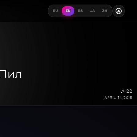
A
RU
EN
ES
JA
ZH
 Пил
♫ 22
APRIL 11, 2015