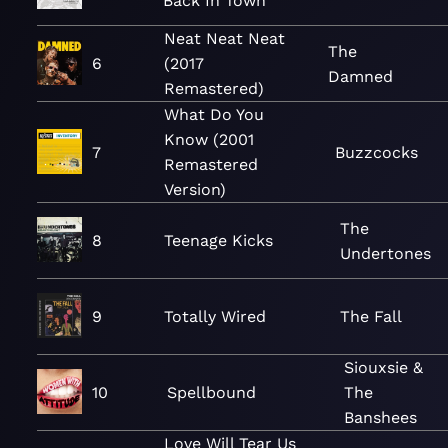
Back In Town
Neat Neat Neat
The
6
(2017
Damned
Remastered)
What Do You
Know (2001
7
Buzzcocks
Remastered
Version)
The
8
Teenage Kicks
Undertones
9
Totally Wired
The Fall
Siouxsie &
10
Spellbound
The
Banshees
Love Will Tear Us