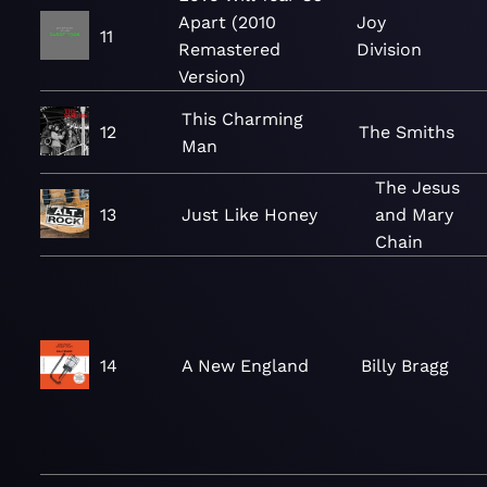
Apart (2010
Joy
11
Remastered
Division
Version)
This Charming
12
The Smiths
Man
The Jesus
13
Just Like Honey
and Mary
Chain
14
A New England
Billy Bragg