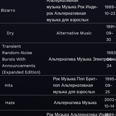
Альтернативная
музыка
Музыка
Рок
Инди-
1989
Bizarro
рок
Альтернативная
10-23
музыка для взрослых
1991
Dry
Alternative
Music
09-
30
Transient
Random-Noise
1993
Bursts With
Альтернатива
Музыка
Электроник
08-
Announcements
24
(Expanded Edition)
Рок
Музыка
Поп
Брит-
1995
Hits
поп
Альтернативная
09-
музыка для взрослых
25
2002
Hate
Альтернатива
Музыка
10-14
Рок
Музыка
Альтернатива
Инди-
1999