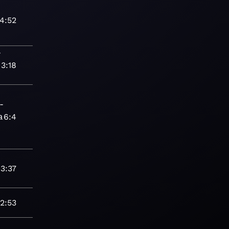
-
4:52
-
3:18
-
а
6:4
-
3:37
-
2:53
-