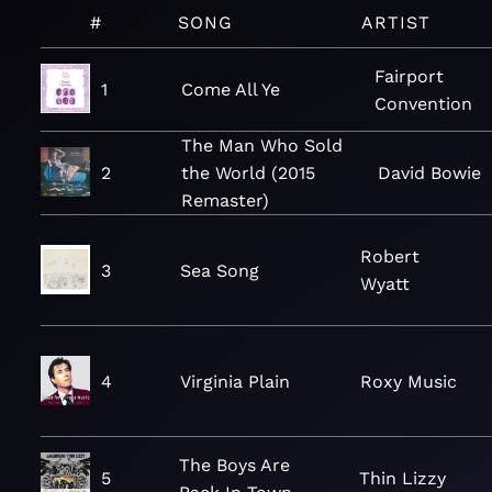
#
SONG
ARTIST
Fairport
1
Come All Ye
Convention
The Man Who Sold
2
the World (2015
David Bowie
Remaster)
Robert
3
Sea Song
Wyatt
4
Virginia Plain
Roxy Music
The Boys Are
5
Thin Lizzy