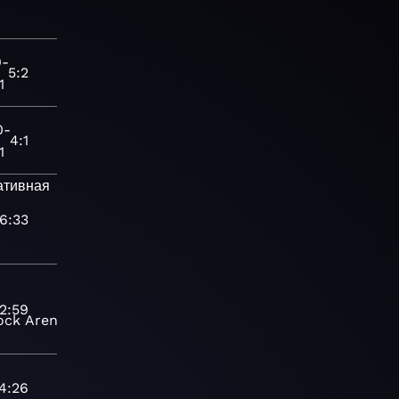
9-
5:2
1
0-
4:1
1
ативная
6:33
2:59
ock
Arena
4:26