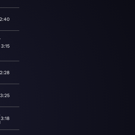
2:40
-
3:15
2:28
-
3:25
-
3:18
1