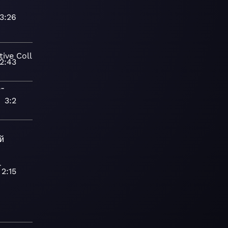
3:26
tive
College
2:43
5-
3:2
й
-
2:15