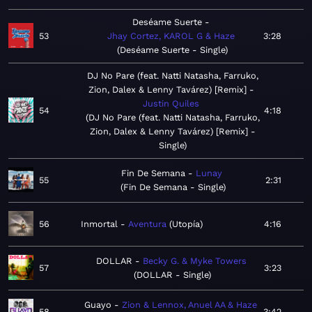
Deséame Suerte
53
Jhay Cortez, KAROL G & Haze
3:28
Deséame Suerte - Single
DJ No Pare (feat. Natti Natasha, Farruko,
Zion, Dalex & Lenny Tavárez) [Remix]
Justin Quiles
54
4:18
DJ No Pare (feat. Natti Natasha, Farruko,
Zion, Dalex & Lenny Tavárez) [Remix] -
Single
Fin De Semana
Lunay
55
2:31
Fin De Semana - Single
56
Inmortal
Aventura
Utopía
4:16
DOLLAR
Becky G. & Myke Towers
57
3:23
DOLLAR - Single
Guayo
Zion & Lennox, Anuel AA & Haze
58
3:42