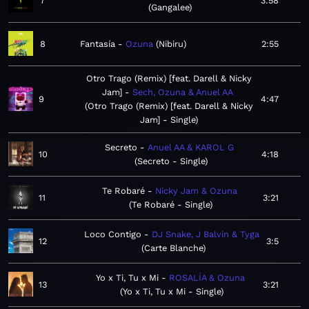
7
3:58
Gangalee
8
Fantasía
Ozuna
Nibiru
2:55
Otro Trago (Remix) [feat. Darell & Nicky
Jam]
Sech, Ozuna & Anuel AA
9
4:47
Otro Trago (Remix) [feat. Darell & Nicky
Jam] - Single
Secreto
Anuel AA & KAROL G
10
4:18
Secreto - Single
Te Robaré
Nicky Jam & Ozuna
11
3:21
Te Robaré - Single
Loco Contigo
DJ Snake, J Balvin & Tyga
12
3:5
Carte Blanche
Yo x Ti, Tu x Mi
ROSALÍA & Ozuna
13
3:21
Yo x Ti, Tu x Mi - Single