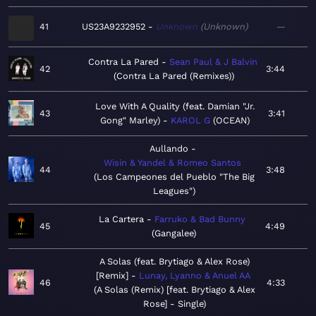
41
US23A9232952
Unknown
Unknown
—
Contra La Pared
Sean Paul & J Balvin
42
3:44
Contra La Pared (Remixes)
Love With A Quality (feat. Damian "Jr.
43
3:41
Gong" Marley)
KAROL G
OCEAN
Aullando
Wisin & Yandel & Romeo Santos
44
3:48
Los Campeones del Pueblo "The Big
Leagues"
La Cartera
Farruko & Bad Bunny
45
4:49
Gangalee
A Solas (feat. Brytiago & Alex Rose)
[Remix]
Lunay, Lyanno & Anuel AA
46
4:33
A Solas (Remix) [feat. Brytiago & Alex
Rose] - Single