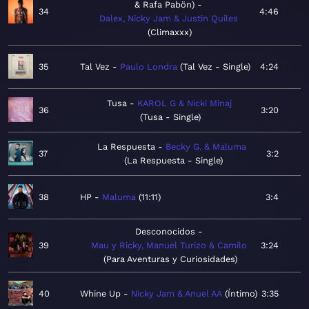
& Rafa Pabön)
34
4:46
Dalex, Nicky Jam & Justin Quiles
Climaxxx
35
Tal Vez
Paulo Londra
Tal Vez - Single
4:24
Tusa
KAROL G & Nicki Minaj
36
3:20
Tusa - Single
La Respuesta
Becky G. & Maluma
37
3:2
La Respuesta - Single
38
HP
Maluma
11:11
3:4
Desconocidos
39
Mau y Ricky, Manuel Turizo & Camilo
3:24
Para Aventuras y Curiosidades
40
Whine Up
Nicky Jam & Anuel AA
Íntimo
3:35