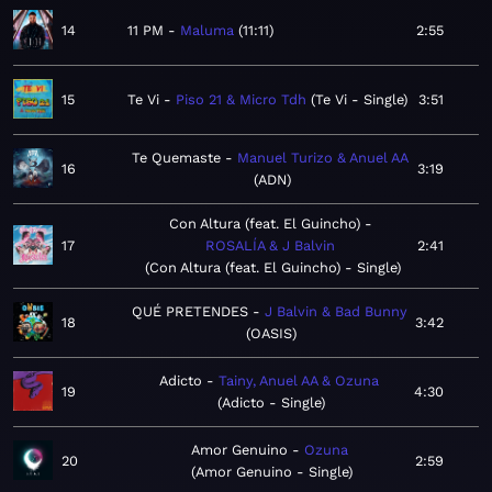
14
11 PM
Maluma
11:11
2:55
15
Te Vi
Piso 21 & Micro Tdh
Te Vi - Single
3:51
Te Quemaste
Manuel Turizo & Anuel AA
16
3:19
ADN
Con Altura (feat. El Guincho)
17
ROSALÍA & J Balvin
2:41
Con Altura (feat. El Guincho) - Single
QUÉ PRETENDES
J Balvin & Bad Bunny
18
3:42
OASIS
Adicto
Tainy, Anuel AA & Ozuna
19
4:30
Adicto - Single
Amor Genuino
Ozuna
20
2:59
Amor Genuino - Single