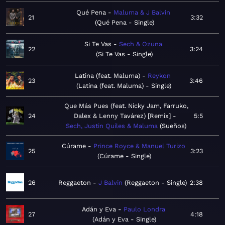
Qué Pena
Maluma & J Balvin
21
3:32
Qué Pena - Single
Si Te Vas
Sech & Ozuna
22
3:24
Si Te Vas - Single
Latina (feat. Maluma)
Reykon
23
3:46
Latina (feat. Maluma) - Single
Que Más Pues (feat. Nicky Jam, Farruko,
24
Dalex & Lenny Tavárez) [Remix]
5:5
Sech, Justin Quiles & Maluma
Sueños
Cúrame
Prince Royce & Manuel Turizo
25
3:23
Cúrame - Single
26
Reggaeton
J Balvin
Reggaeton - Single
2:38
Adán y Eva
Paulo Londra
27
4:18
Adán y Eva - Single