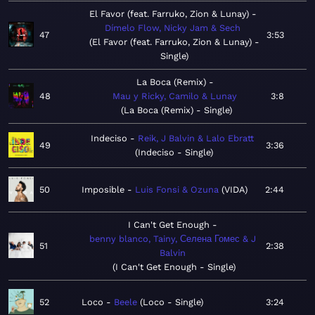
El Favor (feat. Farruko, Zion & Lunay)
Dímelo Flow, Nicky Jam & Sech
47
3:53
El Favor (feat. Farruko, Zion & Lunay) -
Single
La Boca (Remix)
48
Mau y Ricky, Camilo & Lunay
3:8
La Boca (Remix) - Single
Indeciso
Reik, J Balvin & Lalo Ebratt
49
3:36
Indeciso - Single
50
Imposible
Luis Fonsi & Ozuna
VIDA
2:44
I Can't Get Enough
benny blanco, Tainy, Селена Гомес & J
51
2:38
Balvin
I Can't Get Enough - Single
52
Loco
Beele
Loco - Single
3:24