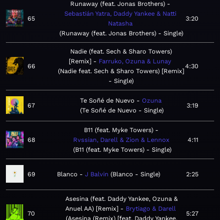
Runaway (feat. Jonas Brothers)
Sebastián Yatra, Daddy Yankee & Natti
65
3:20
Natasha
Runaway (feat. Jonas Brothers) - Single
Nadie (feat. Sech & Sharo Towers)
[Remix]
Farruko, Ozuna & Lunay
66
4:30
Nadie feat. Sech & Sharo Towers) [Remix]
- Single
Te Soñé de Nuevo
Ozuna
67
3:19
Te Soñé de Nuevo - Single
B11 (feat. Myke Towers)
68
Rvssian, Darell & Zion & Lennox
4:11
B11 (feat. Myke Towers) - Single
69
Blanco
J Balvin
Blanco - Single
2:25
Asesina (feat. Daddy Yankee, Ozuna &
Anuel AA) [Remix]
Brytiago & Darell
70
5:27
Asesina (Remix) [feat. Daddy Yankee,