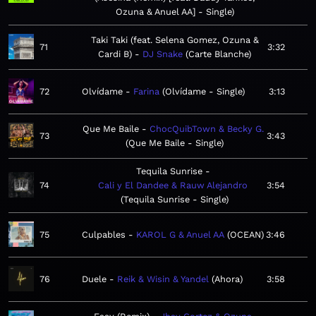
Ozuna & Anuel AA] - Single
Taki Taki (feat. Selena Gomez, Ozuna &
71
3:32
Cardi B)
DJ Snake
Carte Blanche
72
Olvídame
Farina
Olvídame - Single
3:13
Que Me Baile
ChocQuibTown & Becky G.
73
3:43
Que Me Baile - Single
Tequila Sunrise
74
Cali y El Dandee & Rauw Alejandro
3:54
Tequila Sunrise - Single
75
Culpables
KAROL G & Anuel AA
OCEAN
3:46
76
Duele
Reik & Wisin & Yandel
Ahora
3:58