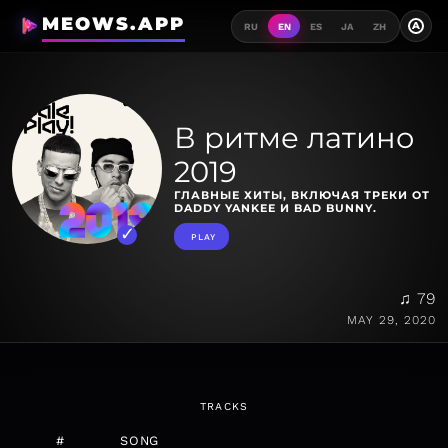
MEOWS.APP
A
RU
EN
ES
JA
ZH
В ритме латино
2019
ГЛАВНЫЕ ХИТЫ, ВКЛЮЧАЯ ТРЕКИ ОТ
DADDY YANKEE И BAD BUNNY.
PLAY
♫ 79
MAY 29, 2020
TRACKS
#
SONG