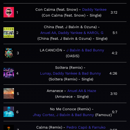
Con Calma (feat. Snow)
Daddy Yankee
1
3:12
Con Calma (feat. Snow) - Single
China (feat. J Balvin & Ozuna)
2
Anuel AA, Daddy Yankee & KAROL G
5:1
China (feat. J Balvin & Ozuna) - Single
LA CANCIÓN
J Balvin & Bad Bunny
3
4:2
OASIS
Soltera (Remix)
4
Lunay, Daddy Yankee & Bad Bunny
4:26
Soltera (Remix) - Single
Amanece
Anuel AA & Haze
5
3:10
Amanece - Single
No Me Conoce (Remix)
6
5:7
Jhay Cortez, J Balvin & Bad Bunny
Famouz
Calma (Remix)
Pedro Capó & Farruko