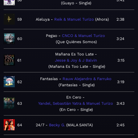
Guayo - Single
59
Aleluya
Reik & Manuel Turizo
Ahora
2:38
Pegao
CNCO & Manuel Turizo
60
3:24
Que Quiénes Somos
Mañana Es Too Late
61
Jesse & Joy & J Balvin
3:15
Mañana Es Too Late - Single
Fantasías
Rauw Alejandro & Farruko
62
3:19
Fantasías - Single
En Cero
63
Yandel, Sebastián Yatra & Manuel Turizo
3:43
En Cero - Single
64
24/7
Becky G.
MALA SANTA
2:45