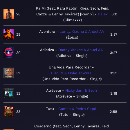
Pa Mí (feat. Rafa Pabön, Khea, Sech, Feid,
28
Cazzu & Lenny Tavárez) [Remix]
Dalex
6:0
Climaxxx
Aventura
Lunay, Ozuna & Anuel AA
29
3:37
Épico
Adictiva
Daddy Yankee & Anuel AA
30
3:27
Adictiva - Single
Una Vida Para Recordar
31
Piso 21 & Myke Towers
3:35
Una Vida Para Recordar - Single
Atrévete
Nicky Jam & Sech
32
3:18
Atrévete - Single
Tutu
Camilo & Pedro Capó
33
2:58
Tutu - Single
Cuaderno (feat. Sech, Lenny Tavárez, Feid