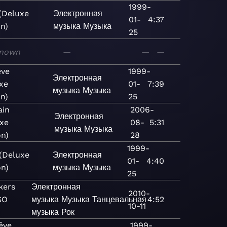
1999-
(Deluxe
Электронная
01-
4:37
on)
музыка
Музыка
25
nown
—
—
—
êve
1999-
Электронная
xe
01-
7:39
музыка
Музыка
on)
25
ain
2006-
Электронная
uxe
08-
5:31
музыка
Музыка
on)
28
1999-
(Deluxe
Электронная
01-
4:40
on)
музыка
Музыка
25
kers
Электронная
2010-
SO
музыка
Музыка
Танцевальная
4:52
10-11
музыка
Рок
êve
1999-