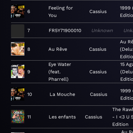
Feeling for
1999 
6
Cassius
You
Editi
7
FR5Y71900010
Unknown
Unk
Au R
8
Au Rêve
Cassius
(Delu
Editi
Eye Water
15 Ag
9
(feat.
Cassius
(Del
Pharrell)
Editi
1999 
10
La Mouche
Cassius
Editi
The Raw
11
Les enfants
Cassius
- I <3 U 
Edition
Au R