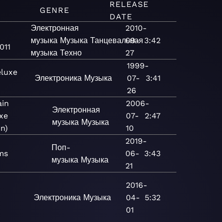
RELEASE
GENRE
DATE
Электронная
2010-
музыка
Музыка
Танцевальная
09-
3:42
011
музыка
Техно
27
1999-
eluxe
Электроника
Музыка
07-
3:41
26
ain
2006-
Электронная
xe
07-
2:47
музыка
Музыка
on)
10
2019-
Поп-
ms
06-
3:43
музыка
Музыка
21
2016-
Электроника
Музыка
04-
5:32
01