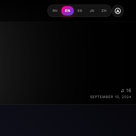
A
RU
EN
ES
JA
ZH
♫ 16
SEPTEMBER 10, 2024