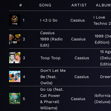
#
SONG
ARTIST
ALBUM
I Love
1
I <3 U So
Cassius
Techno 2
Cassius
1999 (D
2
1999 (Radio
Cassius
Edition)
Edit)
15 Ag
3
Toop Toop
Cassius
(Delu
Editi
Don't Let Me
4
Be (feat.
Cassius
Dree
Owlle)
Go Up (feat.
Cat Power
Ibifornia
5
Cassius
& Pharrell
(Deluxe)
Williams)