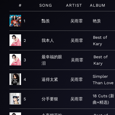
#
SONG
ARTIST
ALBUM
1
豔羨
吴雨霏
艳羡
Best of
2
我本人
吴雨霏
Kary
最幸福的眼
Best of
3
吴雨霏
泪
Kary
Simpler
4
逼得太紧
吴雨霏
Than Love
18 Cuts (新
5
分手要狠
吴雨霏
曲+精选)