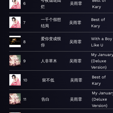
今夜烟花灿
Best of
6
吴雨霏
烂
Kary
一千个假想
Best of
7
吴雨霏
结局
Kary
爱你变成恨
With a Boy
8
吴雨霏
你
Like U
My Januar
9
人非草木
吴雨霏
(Deluxe
Version)
Best of
10
留不低
吴雨霏
Kary
My Januar
11
告白
吴雨霏
(Deluxe
Version)