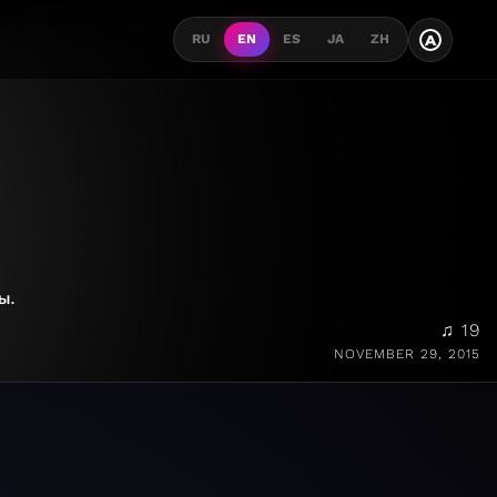
A
RU
EN
ES
JA
ZH
Ы.
♫ 19
NOVEMBER 29, 2015