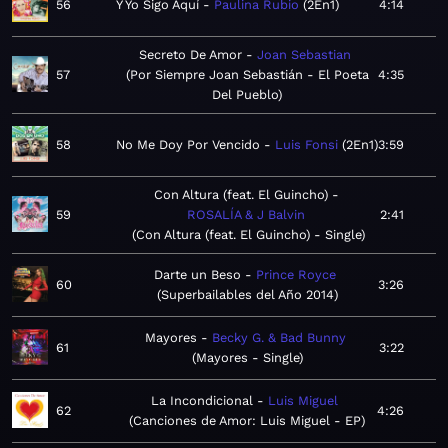
56
Y Yo Sigo Aquí
Paulina Rubio
2En1
4:14
Secreto De Amor
Joan Sebastian
57
Por Siempre Joan Sebastián - El Poeta
4:35
Del Pueblo
58
No Me Doy Por Vencido
Luis Fonsi
2En1
3:59
Con Altura (feat. El Guincho)
59
ROSALÍA & J Balvin
2:41
Con Altura (feat. El Guincho) - Single
Darte un Beso
Prince Royce
60
3:26
Superbailables del Año 2014
Mayores
Becky G. & Bad Bunny
61
3:22
Mayores - Single
La Incondicional
Luis Miguel
62
4:26
Canciones de Amor: Luis Miguel - EP