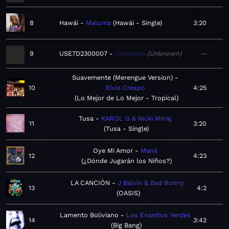
8
Hawái
Maluma
Hawái - Single
3:20
9
USE7D2300007
Unknown
Unknown
—
Suavemente (Merengue Version)
10
Elvis Crespo
4:25
Lo Mejor de Lo Mejor - Tropical
Tusa
KAROL G & Nicki Minaj
11
3:20
Tusa - Single
Oye Mi Amor
Maná
12
4:23
¿Dónde Jugarán los Niños?
LA CANCIÓN
J Balvin & Bad Bunny
13
4:2
OASIS
Lamento Boliviano
Los Enanitos Verdes
14
3:42
Big Bang