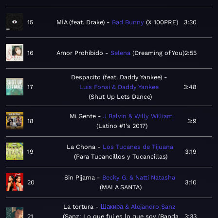
15
MÍA (feat. Drake)
Bad Bunny
X 100PRE
3:30
16
Amor Prohibido
Selena
Dreaming of You
2:55
Despacito (feat. Daddy Yankee)
17
Luis Fonsi & Daddy Yankee
3:48
Shut Up Lets Dance
Mi Gente
J Balvin & Willy William
18
3:9
Latino #1's 2017
La Chona
Los Tucanes de Tijuana
19
3:19
Para Tucancillos y Tucancillas
Sin Pijama
Becky G. & Natti Natasha
20
3:10
MALA SANTA
La tortura
Шакира & Alejandro Sanz
21
Sanz: Lo que fui es lo que soy (Banda
3:33