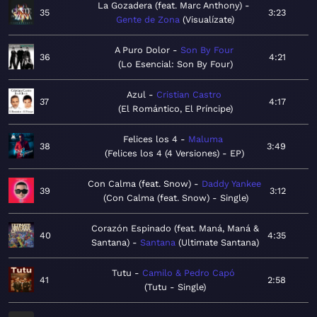
La Gozadera (feat. Marc Anthony)
35
3:23
Gente de Zona
Visualízate
A Puro Dolor
Son By Four
36
4:21
Lo Esencial: Son By Four
Azul
Cristian Castro
37
4:17
El Romántico, El Príncipe
Felices los 4
Maluma
38
3:49
Felices los 4 (4 Versiones) - EP
Con Calma (feat. Snow)
Daddy Yankee
39
3:12
Con Calma (feat. Snow) - Single
Corazón Espinado (feat. Maná, Maná &
40
4:35
Santana)
Santana
Ultimate Santana
Tutu
Camilo & Pedro Capó
41
2:58
Tutu - Single