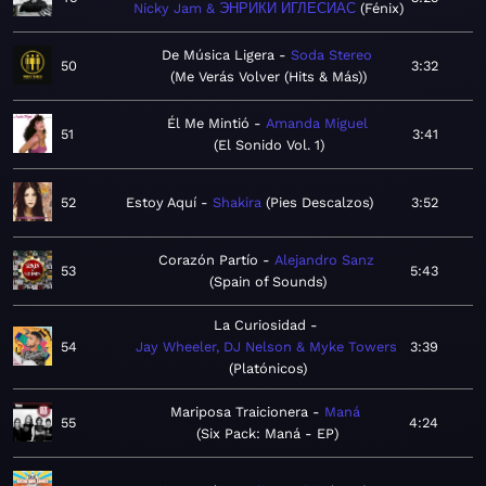
Nicky Jam & ЭНРИКИ ИГЛЕСИАС
Fénix
De Música Ligera
Soda Stereo
50
3:32
Me Verás Volver (Hits & Más)
Él Me Mintió
Amanda Miguel
51
3:41
El Sonido Vol. 1
52
Estoy Aquí
Shakira
Pies Descalzos
3:52
Corazón Partío
Alejandro Sanz
53
5:43
Spain of Sounds
La Curiosidad
54
Jay Wheeler, DJ Nelson & Myke Towers
3:39
Platónicos
Mariposa Traicionera
Maná
55
4:24
Six Pack: Maná - EP