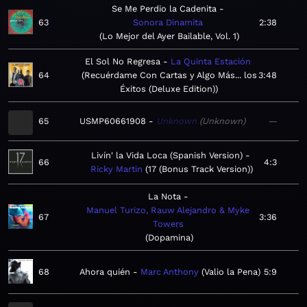
Se Me Perdio la Cadenita
63
Sonora Dinamita
2:38
Lo Mejor del Ayer Bailable, Vol. 1
El Sol No Regresa
La Quinta Estación
64
Recuérdame Con Cartas y Algo Más... los
3:48
Éxitos (Deluxe Edition)
65
USMP60661908
Unknown
Unknown
—
Livín' la Vida Loca (Spanish Version)
66
4:3
Ricky Martin
17 (Bonus Track Version)
La Nota
Manuel Turizo, Rauw Alejandro & Myke
67
3:36
Towers
Dopamina
68
Ahora quién
Marc Anthony
Valio la Pena
5:9