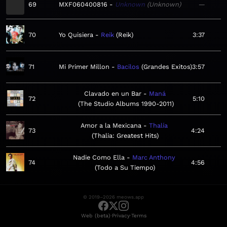
69
MXF060400816
Unknown
Unknown
—
70
Yo Quisiera
Reik
Reik
3:37
71
Mi Primer Millon
Bacilos
Grandes Exitos
3:57
Clavado en un Bar
Maná
72
5:10
The Studio Albums 1990-2011
Amor a la Mexicana
Thalía
73
4:24
Thalia: Greatest Hits
Nadie Como Ella
Marc Anthony
74
4:56
Todo a Su Tiempo
© 2019–2026 meows.app
·
·
Web (beta)
Privacy
Terms