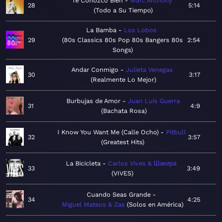
Te Conozco Bien
Marc Anthony
28
5:14
Todo a Su Tiempo
La Bamba
Los Lobos
29
80s Classics 80s Pop 80s Bangers 80s
2:54
Songs
Andar Conmigo
Julieta Venegas
30
3:17
Realmente Lo Mejor
Burbujas de Amor
Juan Luis Guerra
31
4:9
Bachata Rosa
I Know You Want Me (Calle Ocho)
Pitbull
32
3:57
Greatest Hits
La Bicicleta
Carlos Vives & Шакира
33
3:49
VIVES
Cuando Seas Grande
34
4:25
Miguel Mateos & Zas
Solos en América