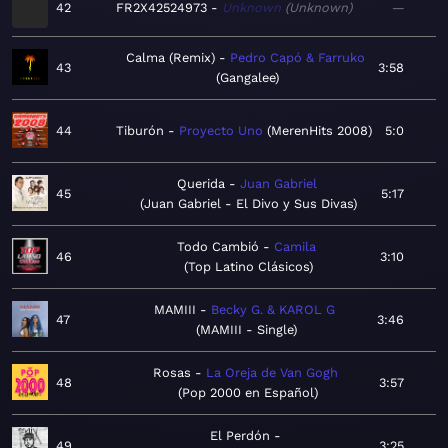
42
FR2X42524973
Unknown
Unknown
—
Calma (Remix)
Pedro Capó & Farruko
43
3:58
Gangalee
44
Tiburón
Proyecto Uno
MerenHits 2008
5:0
Querida
Juan Gabriel
45
5:17
Juan Gabriel - El Divo y Sus Divas
Todo Cambió
Camila
46
3:10
Top Latino Clásicos
MAMIII
Becky G. & KAROL G
47
3:46
MAMIII - Single
Rosas
La Oreja de Van Gogh
48
3:57
Pop 2000 en Español
El Perdón
49
3:25