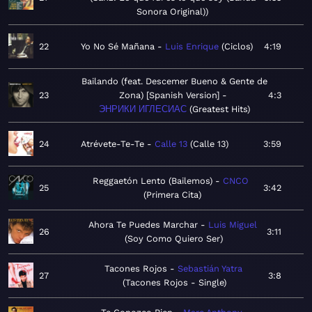
Sonora Original)
22
Yo No Sé Mañana
Luis Enrique
Ciclos
4:19
Bailando (feat. Descemer Bueno & Gente de
23
Zona) [Spanish Version]
4:3
ЭНРИКИ ИГЛЕСИАС
Greatest Hits
24
Atrévete-Te-Te
Calle 13
Calle 13
3:59
Reggaetón Lento (Bailemos)
CNCO
25
3:42
Primera Cita
Ahora Te Puedes Marchar
Luis Miguel
26
3:11
Soy Como Quiero Ser
Tacones Rojos
Sebastián Yatra
27
3:8
Tacones Rojos - Single