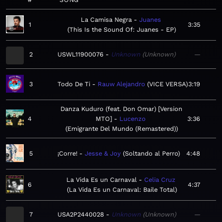
La Camisa Negra
Juanes
1
3:35
This Is the Sound Of: Juanes - EP
2
USWL11900076
Unknown
Unknown
—
3
Todo De Ti
Rauw Alejandro
VICE VERSA
3:19
Danza Kuduro (feat. Don Omar) [Version
4
MTO]
Lucenzo
3:36
Emigrante Del Mundo (Remastered)
5
¡Corre!
Jesse & Joy
Soltando al Perro
4:48
La Vida Es un Carnaval
Celia Cruz
6
4:37
La Vida Es un Carnaval: Baile Total
7
USA2P2440028
Unknown
Unknown
—