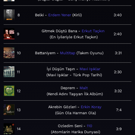
8
Belki
Erdem Yener
Kirli
3:40
Gitmek Düştü Bana
Erkut Taçkın
9
2:40
En İyileriyle Erkut Taçkın
10
Battaniyem
Multitap
Takım Oyunu
3:31
İyi Düşün Taşın
Mavi Işıklar
11
2:30
Mavi Işıklar - Türk Pop Tarihi
Deprem
Malt
12
3:32
Kendi Adını Taşıyan İlk Albüm
Akrebin Gözleri
Erkin Koray
13
7:4
Gün Ola Harman Ola
Ozledim Seni
110
14
3:9
Atomlarin Harika Dunyasi