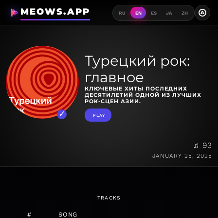
MEOWS.APP
A
RU
EN
ES
JA
ZH
Турецкий рок:
главное
КЛЮЧЕВЫЕ ХИТЫ ПОСЛЕДНИХ
ДЕСЯТИЛЕТИЙ ОДНОЙ ИЗ ЛУЧШИХ
РОК-СЦЕН АЗИИ.
PLAY
♫ 93
JANUARY 25, 2025
TRACKS
#
SONG