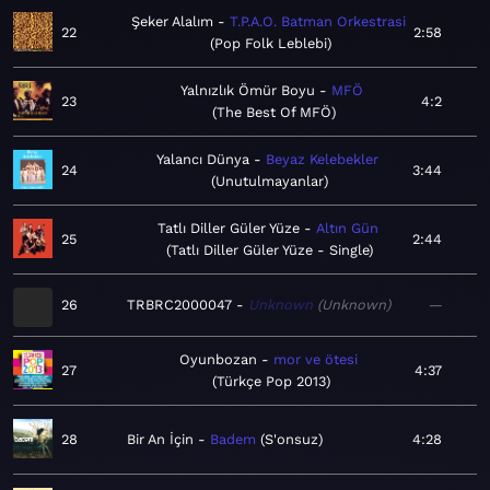
Şeker Alalım
T.P.A.O. Batman Orkestrasi
22
2:58
Pop Folk Leblebi
Yalnızlık Ömür Boyu
MFÖ
23
4:2
The Best Of MFÖ
Yalancı Dünya
Beyaz Kelebekler
24
3:44
Unutulmayanlar
Tatlı Diller Güler Yüze
Altın Gün
25
2:44
Tatlı Diller Güler Yüze - Single
26
TRBRC2000047
Unknown
Unknown
—
Oyunbozan
mor ve ötesi
27
4:37
Türkçe Pop 2013
28
Bir An İçin
Badem
S'onsuz
4:28