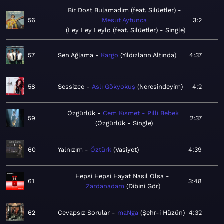
Bir Dost Bulamadım (feat. Silüetler)
56
Mesut Aytunca
3:2
Ley Ley Leylo (feat. Silüetler) - Single
57
Sen Ağlama
Kargo
Yıldızların Altında
4:37
58
Sessizce
Aslı Gökyokuş
Neresindeyim
4:2
Özgürlük
Cem Kısmet - Pilli Bebek
59
2:37
Özgürlük - Single
60
Yalnızım
Öztürk
Vasiyet
4:39
Hepsi Hepsi Hayat Nasıl Olsa
61
3:48
Zardanadam
Dibini Gör
62
Cevapsız Sorular
maNga
Şehr-i Hüzün
4:32