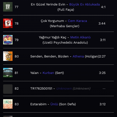
En Güzel Yerinde Evin
Büyük Ev Ablukada
77
4:1
Full Faça
Çok Yorgunum
Cem Karaca
78
3:44
Merhaba Gençler
Yağmur Yağdı Kaç
Metin Alkanlı
79
3:11
Uzelli Psychedelic Anadolu
80
Senden, Benden, Bizden
Athena
Holigan
2:27
81
Yalan
Kurban
Sert
3:25
82
TR1762500151
Unknown
Unknown
—
83
Estarabim
Ünlü
Son Defa
3:12