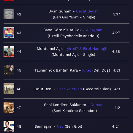
Uyan Sunam
Cevat Sedef
42
3:17
Beri Gel Yarim - Single
Bana Göre Kızlar Çok
Ali Ayhan
43
4:27
Uzelli Psychedelic Anadolu
Muhtemel Aşk
yirmi7 & Birol Namoğlu
44
4:36
Muhtemel Aşk - Single
45
Talihim Yok Bahtım Kara
Kıraç
Deli Düş
4:21
46
Unut Beni
Gece Yolcuları
Gece Yolcuları
4:3
Seni Kendime Sakladım
Duman
47
4:2
Seni Kendime Sakladım
48
Benmişim
Nev
Sen Gibi
4:24