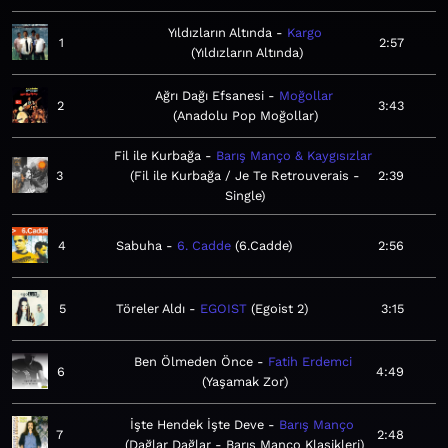
Yıldızların Altında
Kargo
1
2:57
Yıldızların Altında
Ağrı Dağı Efsanesi
Moğollar
2
3:43
Anadolu Pop Moğollar
Fil ile Kurbağa
Barış Manço & Kaygısızlar
3
Fil ile Kurbağa / Je Te Retrouverais -
2:39
Single
4
Sabuha
6. Cadde
6.Cadde
2:56
5
Töreler Aldı
EGOIST
Egoist 2
3:15
Ben Ölmeden Önce
Fatih Erdemci
6
4:49
Yaşamak Zor
İşte Hendek İşte Deve
Barış Manço
7
2:48
Dağlar Dağlar - Barış Manço Klasikleri