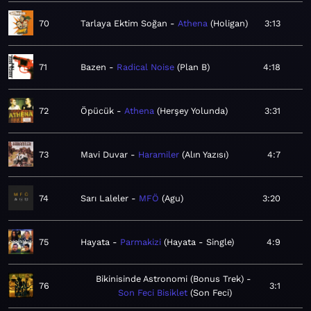
70
Tarlaya Ektim Soğan
Athena
Holigan
3:13
71
Bazen
Radical Noise
Plan B
4:18
72
Öpücük
Athena
Herşey Yolunda
3:31
73
Mavi Duvar
Haramiler
Alın Yazısı
4:7
74
Sarı Laleler
MFÖ
Agu
3:20
75
Hayata
Parmakizi
Hayata - Single
4:9
Bikinisinde Astronomi (Bonus Trek)
76
3:1
Son Feci Bisiklet
Son Feci