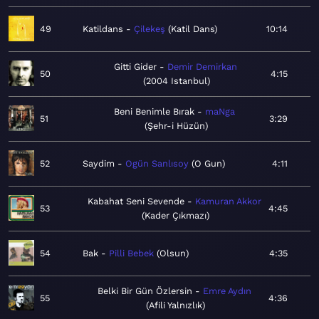
49
Katildans
Çilekeş
Katil Dans
10:14
Gitti Gider
Demir Demirkan
50
4:15
2004 Istanbul
Beni Benimle Bırak
maNga
51
3:29
Şehr-i Hüzün
52
Saydim
Ogün Sanlısoy
O Gun
4:11
Kabahat Seni Sevende
Kamuran Akkor
53
4:45
Kader Çıkmazı
54
Bak
Pilli Bebek
Olsun
4:35
Belki Bir Gün Özlersin
Emre Aydın
55
4:36
Afili Yalnızlık