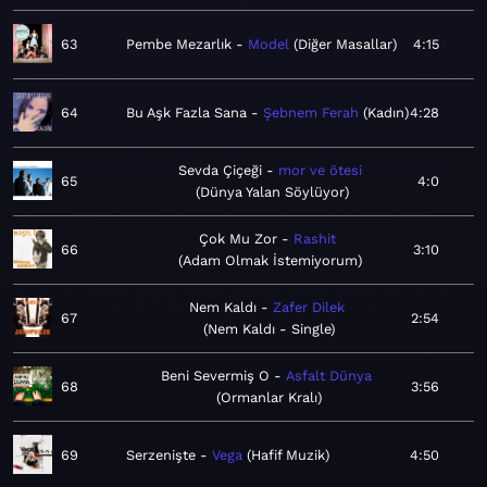
63
Pembe Mezarlık
Model
Diğer Masallar
4:15
64
Bu Aşk Fazla Sana
Şebnem Ferah
Kadın
4:28
Sevda Çiçeği
mor ve ötesi
65
4:0
Dünya Yalan Söylüyor
Çok Mu Zor
Rashit
66
3:10
Adam Olmak İstemiyorum
Nem Kaldı
Zafer Dilek
67
2:54
Nem Kaldı - Single
Beni Severmiş O
Asfalt Dünya
68
3:56
Ormanlar Kralı
69
Serzenişte
Vega
Hafif Muzik
4:50