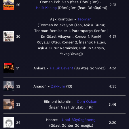
Osman Pehlivan (feat. Dönüşüm)
29
2:37
Halit Kakınç
Dönüşüm (feat. Dönüşüm)
Aşk Kırıntıları
Teoman
Teoman Koleksiyon (Teo, Aşk & Gurur,
Teoman Remiksler 1, Paramparça Senfoni,
30
En Güzel Hikayem, Konser 1, Renkli
4:37
Rüyalar Oteli, Konser 2, İnsanlık Halleri,
Aşk & Gurur Remiksler, Ruhun Sarışın,
Yavaş Yavaş)
31
Ankara
Haluk Levent
Bu Ateş Sönmez
4:51
32
Anason
Zakkum
13
4:35
Bilmeni İsterdim
Cem Özkan
33
3:46
İnsan Nasıl Unutabilir Ki
Hasret
Ünol Büyükgönenç
34
2:20
Güzel Günler Göreceğiz