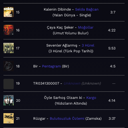
Kalenin Dibinde
Selda Bağcan
15
3:7
Yalan Dünya - Single
Çaya Kaç Şeker
Moğollar
16
4:22
Umut Yolunu Bulur
Sevenler Ağlarmış
3 Hürel
17
5:53
3 Hürel (Türk Pop Tarihi)
18
Bir
Pentagram
Bir
4:5
19
TR0341300007
Unknown
Unknown
—
Öyle Sarhoş Olsam ki
Kargo
20
4:14
Yıldızların Altında
21
Rüzgar
Bulutsuzluk Özlemi
Zamska
3:37