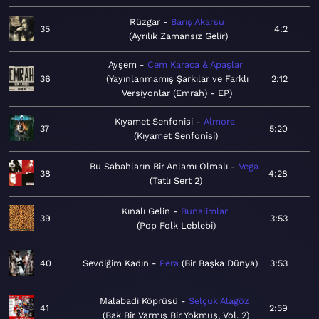
Rüzgar
Barış Akarsu
35
4:2
Ayrılık Zamansız Gelir
Ayşem
Cem Karaca & Apaşlar
36
Yayınlanmamış Şarkılar ve Farklı
2:12
Versiyonlar (Emrah) - EP
Kıyamet Senfonisi
Almora
37
5:20
Kıyamet Senfonisi
Bu Sabahların Bir Anlamı Olmalı
Vega
38
4:28
Tatlı Sert 2
Kınalı Gelin
Bunalimlar
39
3:53
Pop Folk Leblebi
40
Sevdiğim Kadın
Pera
Bir Başka Dünya
3:53
Malabadi Köprüsü
Selçuk Alagöz
41
2:59
Bak Bir Varmış Bir Yokmuş, Vol. 2