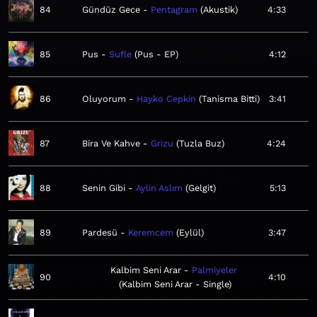
84
Gündüz Gece
Pentagram
Akustik
4:33
85
Pus
Sufle
Pus - EP
4:12
86
Oluyorum
Hayko Cepkin
Tanisma Bitti
3:41
87
Bira Ve Kahve
Grizu
Tuzla Buz
4:24
88
Senin Gibi
Aylin Aslım
Gelgit
5:13
89
Pardesü
Keremcem
Eylül
3:47
Kalbim Seni Arar
Palmiyeler
90
4:10
Kalbim Seni Arar - Single