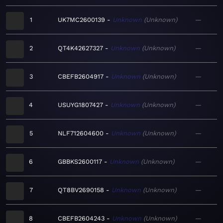
1
UK7MC2600139
Unknown
Unknown
—
2
QT4K42627327
Unknown
Unknown
—
3
CBEFB2604917
Unknown
Unknown
—
4
USUYG1807427
Unknown
Unknown
—
5
NLF712604600
Unknown
Unknown
—
6
GBBKS2600117
Unknown
Unknown
—
7
QT8BV2690158
Unknown
Unknown
—
8
CBEFB2604243
Unknown
Unknown
—