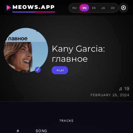
MEOWS.APP
A
RU
EN
ES
JA
ZH
Kany Garcia:
главное
PLAY
♫ 19
FEBRUARY 25, 2024
TRACKS
#
SONG