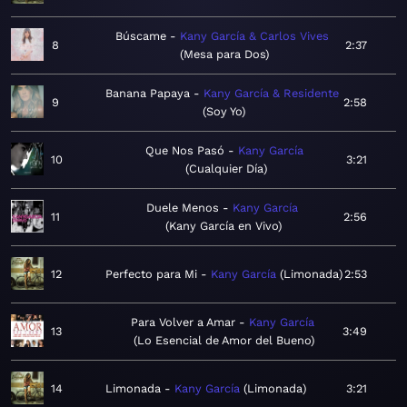
Búscame
Kany García & Carlos Vives
8
2:37
Mesa para Dos
Banana Papaya
Kany García & Residente
9
2:58
Soy Yo
Que Nos Pasó
Kany García
10
3:21
Cualquier Día
Duele Menos
Kany García
11
2:56
Kany García en Vivo
12
Perfecto para Mi
Kany García
Limonada
2:53
Para Volver a Amar
Kany García
13
3:49
Lo Esencial de Amor del Bueno
14
Limonada
Kany García
Limonada
3:21