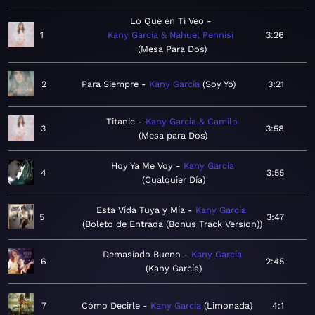
Lo Que en Ti Veo
1
Kany García & Nahuel Pennisi
3:26
Mesa Para Dos
2
Para Siempre
Kany García
Soy Yo
3:21
Titanic
Kany García & Camilo
3
3:58
Mesa para Dos
Hoy Ya Me Voy
Kany García
4
3:55
Cualquier Día
Esta Vída Tuya y Mía
Kany García
5
3:47
Boleto de Entrada (Bonus Track Version)
Demasíado Bueno
Kany García
6
2:45
Kany García
7
Cómo Decirle
Kany García
Limonada
4:1