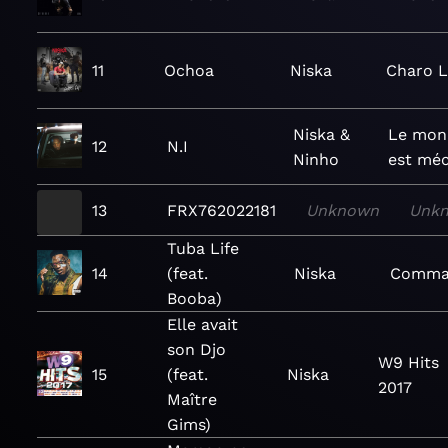
11
Ochoa
Niska
Charo L
Niska &
Le mon
12
N.I
Ninho
est mé
13
FRX762022181
Unknown
Unk
Tuba Life
14
(feat.
Niska
Comma
Booba)
Elle avait
son Djo
W9 Hits
15
(feat.
Niska
2017
Maître
Gims)