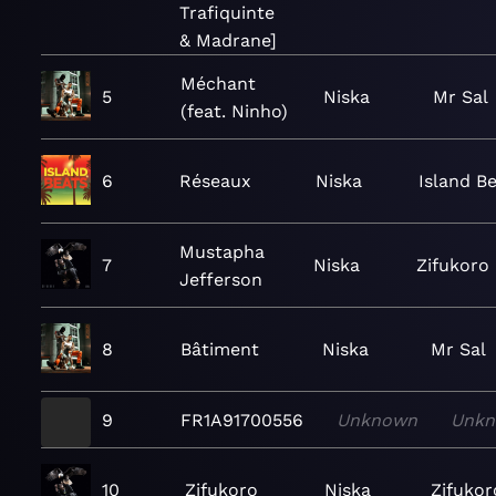
Trafiquinte
& Madrane]
Méchant
5
Niska
Mr Sal
(feat. Ninho)
6
Réseaux
Niska
Island B
Mustapha
7
Niska
Zifukoro
Jefferson
8
Bâtiment
Niska
Mr Sal
9
FR1A91700556
Unknown
Unk
10
Zifukoro
Niska
Zifukor