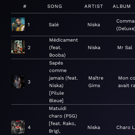
#
SONG
ARTIST
ALBUM
Comma
1
Salé
Niska
(Deluxe
Médicament
2
(feat.
Niska
Mr Sal
Booba)
Sapés
comme
jamais (feat.
Maître
Mon c
3
Niska)
Gims
avait r
[Pilule
Bleue]
Matuidi
charo (PSG)
[feat. Rako,
4
Niska
Charo L
Brigi,