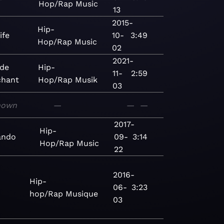
Hop/Rap
Music
13
2015-
Hip-
ife
10-
3:49
Hop/Rap
Music
02
2021-
de
Hip-
11-
2:59
chant
Hop/Rap
Musik
03
nown
—
—
—
2017-
Hip-
ndo
09-
3:14
Hop/Rap
Music
22
2016-
Hip-
06-
3:23
hop/Rap
Musique
03