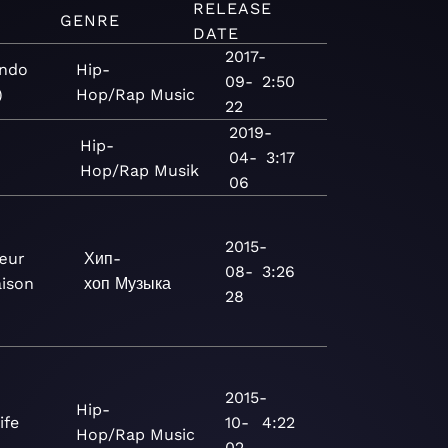
RELEASE
GENRE
DATE
2017-
ndo
Hip-
09-
2:50
)
Hop/Rap
Music
22
2019-
Hip-
04-
3:17
Hop/Rap
Musik
06
2015-
œur
Хип-
08-
3:26
aison
хоп
Музыка
28
2015-
Hip-
ife
10-
4:22
Hop/Rap
Music
02