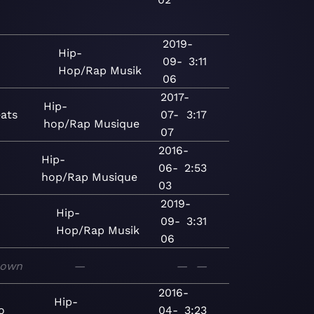
2019-
Hip-
09-
3:11
Hop/Rap
Musik
06
2017-
Hip-
eats
07-
3:17
hop/Rap
Musique
07
2016-
Hip-
06-
2:53
hop/Rap
Musique
03
2019-
Hip-
09-
3:31
Hop/Rap
Musik
06
nown
—
—
—
2016-
Hip-
o
04-
3:23