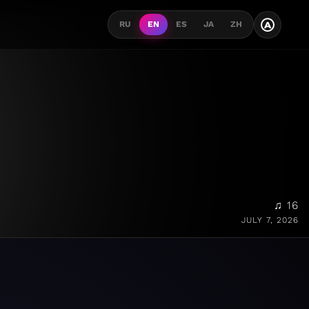
A
RU
EN
ES
JA
ZH
♫ 16
JULY 7, 2026