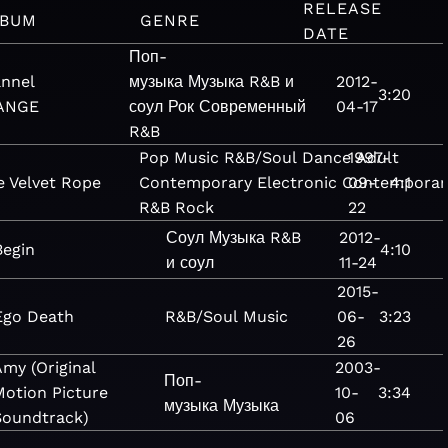
RELEASE
LBUM
GENRE
DATE
Поп-
nnel
музыка
Музыка
R&B и
2012-
3:20
ANGE
соул
Рок
Современный
04-17
R&B
Pop
Music
R&B/Soul
Dance
1997-
Adult
e Velvet Rope
Contemporary
Electronic
Contemporar
09-
4:1
R&B
Rock
22
Соул
Музыка
R&B
2012-
Begin
4:10
и соул
11-24
2015-
Ego Death
R&B/Soul
Music
06-
3:23
26
my (Original
2003-
Поп-
Motion Picture
10-
3:34
музыка
Музыка
Soundtrack)
06