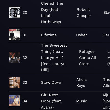
Cherish the
Day (feat.
Robert
30
Bla
Lalah
Glasper
Hathaway)
31
Lifetime
Usher
Her
The Sweetest
Thing (feat.
Refugee
L
32
Lauryn Hill)
Camp All
M
[feat. Lauryn
Stars
(
Hill]
Alicia
The
33
Slow Down
Keys
Ali
Girl Next
Aij
34
Door (feat.
Musiq
(Spe
Ayana)
Edit