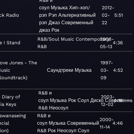
R&B и
соул
Музыка
Хип-хоп/
2012-
ck Radio
рэп
Рэп
Альтернативный
02-
5:51
рэп
Джаз
Современный
22
джаз
Рок
R&B/Soul
Music
Contemporary
2008-
e I Stand
4:36
R&B
05-13
ove Jones - The
1997-
usic
Саундтреки
Музыка
03-
4:52
Soundtrack)
09
R&B и
 Diary of
2003-
соул
Музыка
Рок
Соул
Диско
Современн
4:18
cia Keys
12-02
R&B
Неосоул
uswanaseing
R&B и
2000-
cial
соул
Музыка
Современный
4:46
11-14
ion)
R&B
Рок
Неосоул
Соул