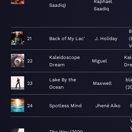
Raphael
Saadiq)
Saadiq
B
21
Back of My Lac'
J. Holiday
(
V
Kaleidoscope
Kal
22
Miguel
Dream
Dr
Lake By the
bl
23
Maxwell
Ocean
(2
24
Spotless Mind
Jhené Aiko
The Way (2020