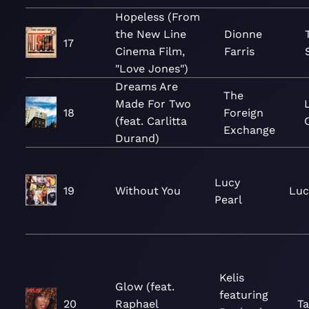
Hopeless (From
the New Line
Dionne
17
Cinema Film,
Farris
"Love Jones")
Dreams Are
The
Made For Two
18
Foreign
(feat. Carlitta
Exchange
Durand)
Lucy
19
Without You
Luc
Pearl
Kelis
Glow (feat.
featuring
20
Raphael
Ta