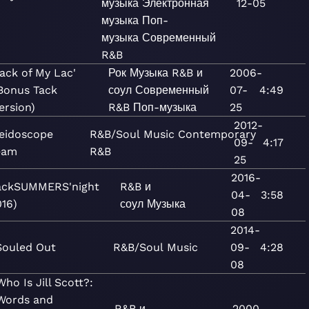
музыка
Электронная
12-05
музыка
Поп-
музыка
Современный
R&B
ack of My Lac'
Рок
Музыка
R&B и
2006-
Bonus Tack
соул
Современный
07-
4:49
ersion)
R&B
Поп-музыка
25
2012-
eidoscope
R&B/Soul
Music
Contemporary
09-
4:17
eam
R&B
25
2016-
ackSUMMERS'night
R&B и
04-
3:58
016)
соул
Музыка
08
2014-
Souled Out
R&B/Soul
Music
09-
4:28
08
Who Is Jill Scott?:
Words and
R&B и
2000-