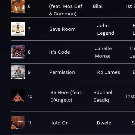
6
(feat. Mos Def
Bilal
1st
& Common)
John
E
7
Save Room
Legend
Janelle
Th
8
It's Code
Monae
La
9
Permission
Ro James
Be Here (feat.
Raphael
10
Ins
D'Angelo)
Saadiq
11
Hold On
Dwele
S