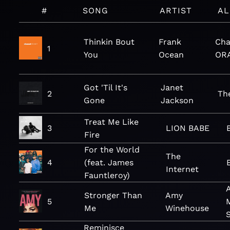
#
SONG
ARTIST
A
Thinkin Bout
Frank
Cha
1
You
Ocean
OR
Got 'Til It's
Janet
2
Th
Gone
Jackson
Treat Me Like
3
LION BABE
Fire
For the World
The
4
(feat. James
Internet
Fauntleroy)
A
Stronger Than
Amy
5
Me
Winehouse
Reminisce