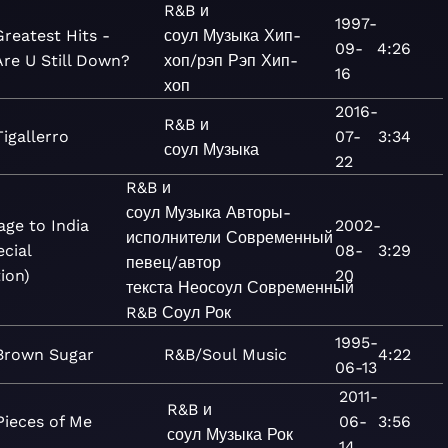
R&B и
1997-
Greatest Hits -
соул
Музыка
Хип-
09-
4:26
Are U Still Down?
хоп/рэп
Рэп
Хип-
16
хоп
2016-
R&B и
Tigallerro
07-
3:34
соул
Музыка
22
R&B и
соул
Музыка
Авторы-
age to India
2002-
исполнители
Современный
ecial
08-
3:29
певец/автор
tion)
20
текста
Неосоул
Современный
R&B
Соул
Рок
1995-
Brown Sugar
R&B/Soul
Music
4:22
06-13
2011-
R&B и
Pieces of Me
06-
3:56
соул
Музыка
Рок
14