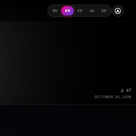
A
RU
EN
ES
JA
ZH
♫ 47
OCTOBER 25, 2016