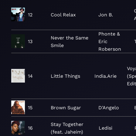
12
Cool Relax
Jon B.
Phonte &
Never the Same
13
Eric
Smile
Roberson
Voy
14
Little Things
India.Arie
(Sp
Edi
15
Brown Sugar
D'Angelo
Stay Together
16
Ledisi
(feat. Jaheim)