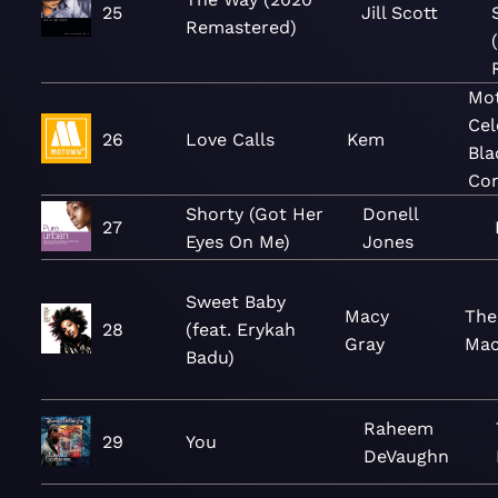
25
Jill Scott
Remastered)
Mo
Cel
26
Love Calls
Kem
Bla
Co
Shorty (Got Her
Donell
27
Eyes On Me)
Jones
Sweet Baby
Macy
The
28
(feat. Erykah
Gray
Mac
Badu)
Raheem
29
You
DeVaughn