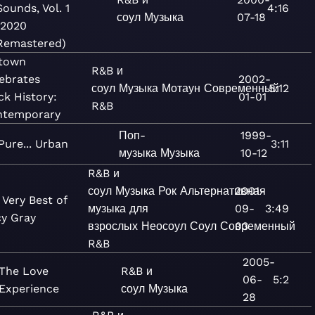
Sounds, Vol. 1
4:16
соул
Музыка
07-18
(2020
Remastered)
town
R&B и
ebrates
2002-
соул
Музыка
Мотаун
Современный
5:12
ck History:
01-01
R&B
ntemporary
Поп-
1999-
Pure... Urban
3:11
музыка
Музыка
10-12
R&B и
соул
Музыка
Рок
Альтернативная
2001-
 Very Best of
музыка для
09-
3:49
y Gray
взрослых
Неосоул
Соул
Современный
03
R&B
2005-
The Love
R&B и
06-
5:2
Experience
соул
Музыка
28