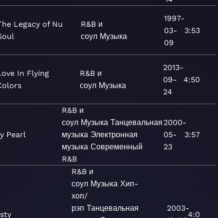
1997-
The Legacy of Nu
R&B и
03-
3:53
Soul
соул
Музыка
09
2013-
Love In Flying
R&B и
09-
4:50
Colors
соул
Музыка
24
R&B и
соул
Музыка
Танцевальная
2000-
y Pearl
музыка
Электронная
05-
3:57
музыка
Современный
23
R&B
R&B и
соул
Музыка
Хип-
хоп/
рэп
Танцевальная
2003-
sty
4:0