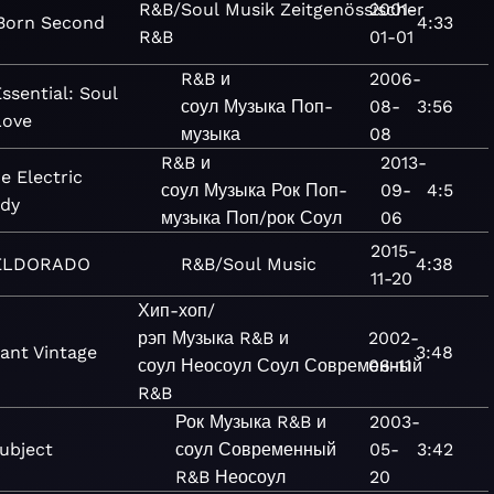
R&B/Soul
Musik
Zeitgenössischer
2001-
 Born Second
4:33
R&B
01-01
R&B и
2006-
ssential: Soul
соул
Музыка
Поп-
08-
3:56
Love
музыка
08
R&B и
2013-
e Electric
соул
Музыка
Рок
Поп-
09-
4:5
dy
музыка
Поп/рок
Соул
06
2015-
ELDORADO
R&B/Soul
Music
4:38
11-20
Хип-хоп/
рэп
Музыка
R&B и
2002-
tant Vintage
3:48
соул
Неосоул
Соул
Современный
06-11
R&B
Рок
Музыка
R&B и
2003-
ubject
соул
Современный
05-
3:42
R&B
Неосоул
20