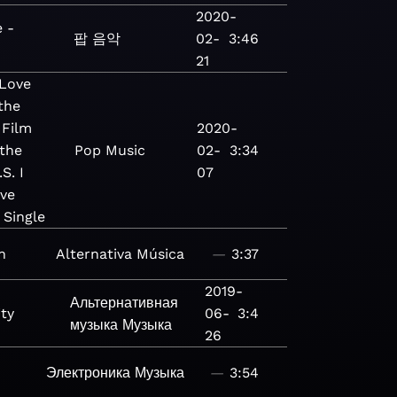
2020-
e -
팝
음악
02-
3:46
21
Love
the
 Film
2020-
 the
Pop
Music
02-
3:34
S. I
07
ove
 Single
n
Alternativa
Música
—
3:37
2019-
Альтернативная
ty
06-
3:4
музыка
Музыка
26
Электроника
Музыка
—
3:54