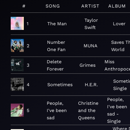
#
SONG
ARTIST
ALBUM
Taylor
1
The Man
Lover
Swift
Number
Saves T
2
MUNA
One Fan
World
Delete
Miss
3
Grimes
Forever
Anthropoc
Someti
4
Sometimes
H.E.R.
Single
People,
People,
Christine
I've been
5
I've been
and the
sad -
sad
Queens
Single
Where 