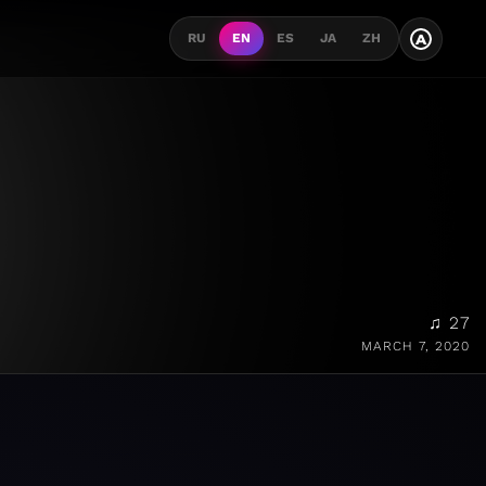
A
RU
EN
ES
JA
ZH
♫ 27
MARCH 7, 2020