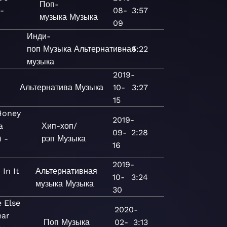
Поп-
-
08-
3:57
музыка
Музыка
09
Инди-
поп
Музыка
Альтернативная
—
5:22
музыка
2019-
Альтернатива
Музыка
10-
3:27
15
Honey
2019-
a
Хип-хоп/
09-
2:28
) -
рэп
Музыка
16
2019-
In It
Альтернативная
10-
3:24
музыка
Музыка
30
 Else
2020-
ear
Поп
Музыка
02-
3:13