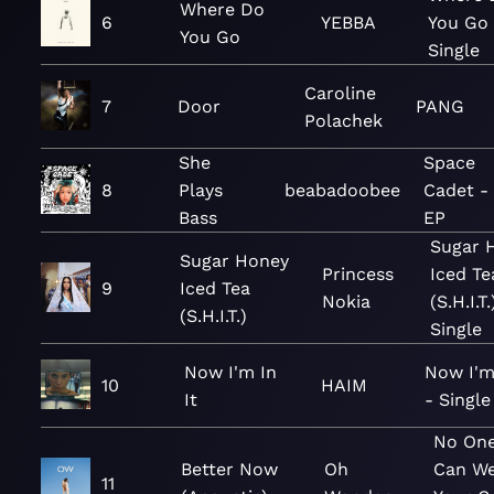
Where Do
6
YEBBA
You Go 
You Go
Single
Caroline
7
Door
PANG
Polachek
She
Space
8
Plays
beabadoobee
Cadet -
Bass
EP
Sugar 
Sugar Honey
Princess
Iced Te
9
Iced Tea
Nokia
(S.H.I.T.
(S.H.I.T.)
Single
Now I'm In
Now I'm 
10
HAIM
It
- Single
No One
Better Now
Oh
Can W
11