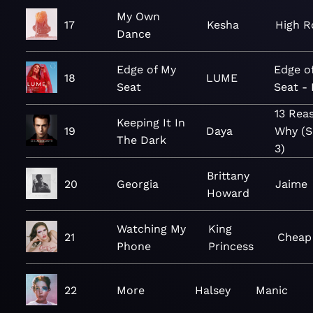
My Own
17
Kesha
High R
Dance
Edge of My
Edge o
18
LUME
Seat
Seat -
13 Rea
Keeping It In
19
Daya
Why (S
The Dark
3)
Brittany
20
Georgia
Jaime
Howard
Watching My
King
21
Cheap
Phone
Princess
22
More
Halsey
Manic