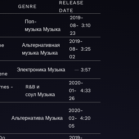
RELEASE
GENRE
DATE
2019-
Поп-
08-
3:10
музыка
Музыка
23
2019-
he
Альтернативная
08-
3:25
музыка
Музыка
02
Электроника
Музыка
—
3:57
ene
2020-
mes -
R&B и
01-
4:33
соул
Музыка
26
2020-
Альтернатива
Музыка
02-
4:20
05
Do
2019-