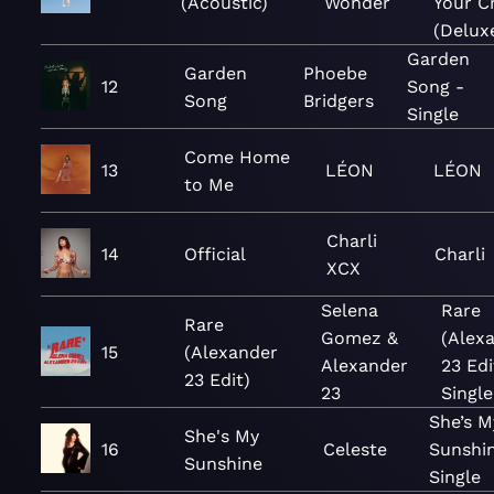
(Acoustic)
Wonder
Your C
(Delux
Garden
Garden
Phoebe
12
Song -
Song
Bridgers
Single
Come Home
13
LÉON
LÉON
to Me
Charli
14
Official
Charli
XCX
Selena
Rare
Rare
Gomez &
(Alex
15
(Alexander
Alexander
23 Edi
23 Edit)
23
Single
She’s M
She's My
16
Celeste
Sunshin
Sunshine
Single