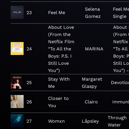
Selena
Feel M
23
Feel Me
Gomez
Single
About Love
About 
(From the
(From 
Netflix Film
Netflix
24
“To All the
MARINA
“To All
Boys: P.S. I
Boys: P.
Still Love
Still L
You”)
You”) -
Stay With
Margaret
25
Devotio
Me
Glaspy
Closer to
26
Clairo
Immuni
You
Through
27
Womxn
Låpsley
Water