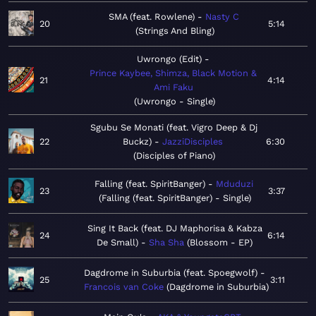
SMA (feat. Rowlene)
Nasty C
20
5:14
Strings And Bling
Uwrongo (Edit)
Prince Kaybee, Shimza, Black Motion &
21
4:14
Ami Faku
Uwrongo - Single
Sgubu Se Monati (feat. Vigro Deep & Dj
22
Buckz)
JazziDisciples
6:30
Disciples of Piano
Falling (feat. SpiritBanger)
Mduduzi
23
3:37
Falling (feat. SpiritBanger) - Single
Sing It Back (feat. DJ Maphorisa & Kabza
24
6:14
De Small)
Sha Sha
Blossom - EP
Dagdrome in Suburbia (feat. Spoegwolf)
25
3:11
Francois van Coke
Dagdrome in Suburbia