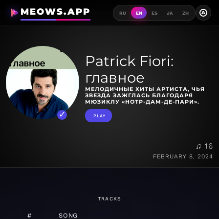
MEOWS.APP
A
RU
EN
ES
JA
ZH
Patrick Fiori:
главное
МЕЛОДИЧНЫЕ ХИТЫ АРТИСТА, ЧЬЯ
ЗВЕЗДА ЗАЖГЛАСЬ БЛАГОДАРЯ
МЮЗИКЛУ «НОТР-ДАМ-ДЕ-ПАРИ».
PLAY
♫ 16
FEBRUARY 8, 2024
TRACKS
#
SONG