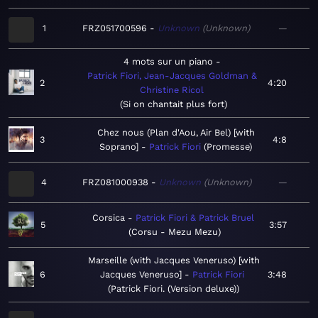
1
FRZ051700596
Unknown
Unknown
—
4 mots sur un piano
Patrick Fiori, Jean-Jacques Goldman &
2
4:20
Christine Ricol
Si on chantait plus fort
Chez nous (Plan d'Aou, Air Bel) [with
3
4:8
Soprano]
Patrick Fiori
Promesse
4
FRZ081000938
Unknown
Unknown
—
Corsica
Patrick Fiori & Patrick Bruel
5
3:57
Corsu - Mezu Mezu
Marseille (with Jacques Veneruso) [with
6
Jacques Veneruso]
Patrick Fiori
3:48
Patrick Fiori. (Version deluxe)