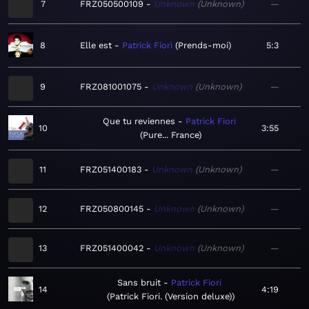
7
FRZ050500109
Unknown
Unknown
—
8
Elle est
Patrick Fiori
Prends-moi
5:3
9
FRZ081001075
Unknown
Unknown
—
Que tu reviennes
Patrick Fiori
10
3:55
Pure... France
11
FRZ051400183
Unknown
Unknown
—
12
FRZ050800145
Unknown
Unknown
—
13
FRZ051400042
Unknown
Unknown
—
Sans bruit
Patrick Fiori
14
4:19
Patrick Fiori. (Version deluxe)