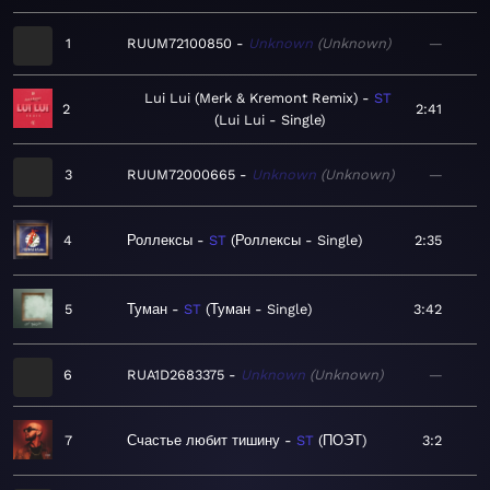
1
RUUM72100850
Unknown
Unknown
—
Lui Lui (Merk & Kremont Remix)
ST
2
2:41
Lui Lui - Single
3
RUUM72000665
Unknown
Unknown
—
4
Роллексы
ST
Роллексы - Single
2:35
5
Туман
ST
Туман - Single
3:42
6
RUA1D2683375
Unknown
Unknown
—
7
Счастье любит тишину
ST
ПОЭТ
3:2