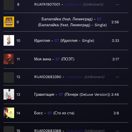
8
RUA741907001
Unknown
Unknown
—
Балалайка (feat. Ленинград)
ST
9
2:56
Балалайка (feat. Ленинград) - Single
10
Идиллия
ST
Идиллия - Single
3:33
11
Моя вина
ST
ПОЭТ
3:17
12
RUA1D2683390
Unknown
Unknown
—
13
Гравитация
ST
Почерк (Deluxe Version)
3:46
14
Босс
ST
Сто из ста
3:8
15
RUA1D2683368
Unknown
Unknown
—