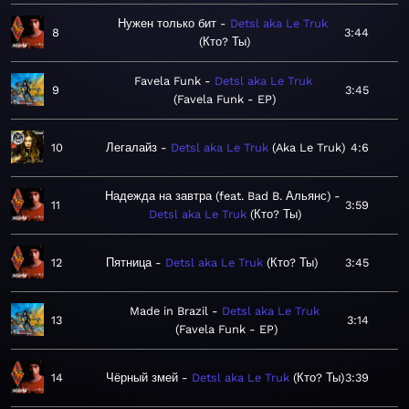
Нужен только бит
Detsl aka Le Truk
8
3:44
Кто? Ты
Favela Funk
Detsl aka Le Truk
9
3:45
Favela Funk - EP
10
Легалайз
Detsl aka Le Truk
Aka Le Truk
4:6
Надежда на завтра (feat. Bad B. Альянс)
11
3:59
Detsl aka Le Truk
Кто? Ты
12
Пятница
Detsl aka Le Truk
Кто? Ты
3:45
Made in Brazil
Detsl aka Le Truk
13
3:14
Favela Funk - EP
14
Чёрный змей
Detsl aka Le Truk
Кто? Ты
3:39