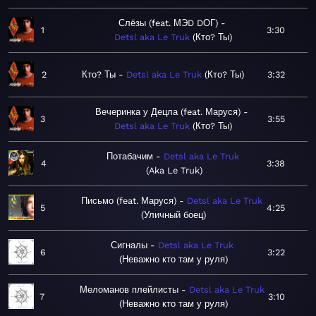
Слёзы (feat. МЭD DОГ)
1
3:30
Detsl aka Le Truk
Кто? Ты
2
Кто? Ты
Detsl aka Le Truk
Кто? Ты
3:32
Вечеринка у Децла (feat. Маруся)
3
3:55
Detsl aka Le Truk
Кто? Ты
Потабачим
Detsl aka Le Truk
4
3:38
Aka Le Truk
Письмо (feat. Маруся)
Detsl aka Le Truk
5
4:25
Уличный боец
Сигналы
Detsl aka Le Truk
6
3:22
Неважно кто там у руля
Меломанов плейлисты
Detsl aka Le Truk
7
3:10
Неважно кто там у руля