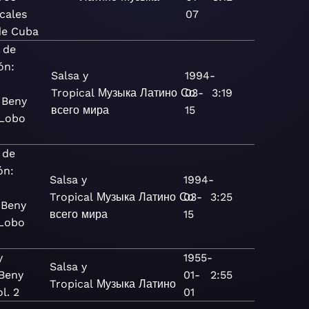
cales
07
de Cuba
 de
ón:
Salsa y
1994-
Tropical
Музыка
Латино
Со
03-
3:19
 Beny
всего мира
15
 Lobo
n
 de
ón:
Salsa y
1994-
Tropical
Музыка
Латино
Со
03-
3:25
 Beny
всего мира
15
 Lobo
y
1955-
Salsa y
 Beny
01-
2:55
Tropical
Музыка
Латино
l. 2
01