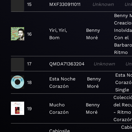
15
MXF330911011
Unknown
Un
Benny 
Creacio
Yiri, Yiri,
Benny
Inolvíd
16
Bom
Moré
Con el
Barbaro
Ritmo
17
QMDA71363204
Unknown
Un
Esta N
Esta Noche
Benny
18
Corazó
Corazón
Moré
Single
Colecci
Mucho
Benny
del Rec
19
Corazón
Moré
- Ritmo
Corazó
Cabi
Cabiosile