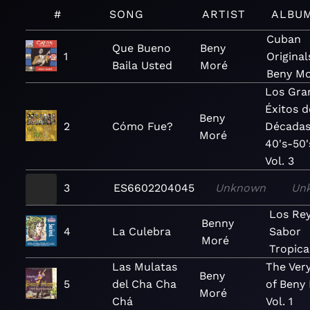
#
SONG
ARTIST
ALBU
Cuban
Que Bueno
Beny
1
Original
Baila Usted
Moré
Beny M
Los Gra
Éxitos d
Beny
2
Cómo Fue?
Década
Moré
40's-50'
Vol. 3
3
ES6602204045
Unknown
Un
Los Rey
Benny
4
La Culebra
Sabor
Moré
Tropica
Las Mulatas
The Ver
Beny
5
del Cha Cha
of Beny
Moré
Chá
Vol. 1