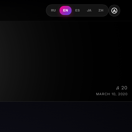
A
RU
EN
ES
JA
ZH
♫ 20
MARCH 10, 2020