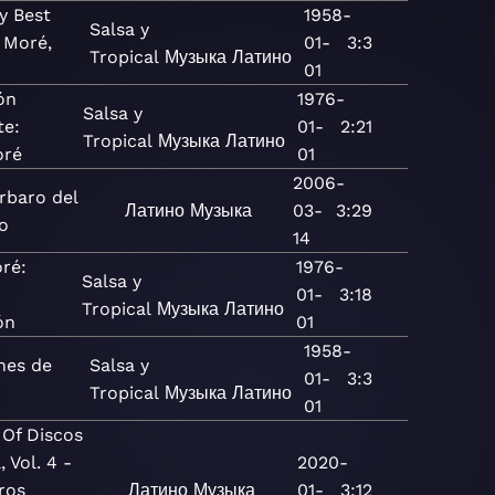
y Best
1958-
Salsa y
 Moré,
01-
3:3
Tropical
Музыка
Латино
01
ón
1976-
Salsa y
e:
01-
2:21
Tropical
Музыка
Латино
oré
01
2006-
rbaro del
Латино
Музыка
03-
3:29
o
14
ré:
1976-
Salsa y
01-
3:18
Tropical
Музыка
Латино
ón
01
1958-
nes de
Salsa y
01-
3:3
Tropical
Музыка
Латино
01
 Of Discos
, Vol. 4 -
2020-
ros
Латино
Музыка
01-
3:12