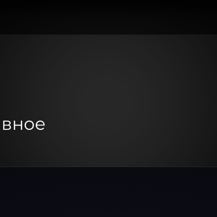
авное