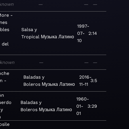
known
—
—
—
More -
nes
1997-
ables
Salsa y
07-
2:14
Tropical
Музыка
Латино
10
 del
known
—
—
—
oche
Baladas y
2016-
n -
3:5
Boleros
Музыка
Латино
11-11
ón
1960-
uerdo
Baladas y
01-
3:29
 y
Boleros
Музыка
Латино
01
n
osile