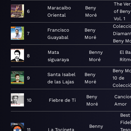
The Ver
Maracaibo
Beny
6
of Beny
Oriental
Moré
Vol. 1
Colecci
Francisco
Beny
7
Diamant
Guayabal
Moré
Beny M
Mata
Benny
El Ba
8
siguaraya
Moré
Ritm
Beny Mo
Santa Isabel
Beny
9
10 de
de las Lajas
Moré
Colecci
Beny
Cancio
10
Fiebre de Ti
Moré
Amor
Best
Fidel
Benny
11
La Tocineta
Teso