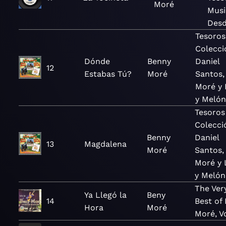
Moré
Musi
Des
Tesoros
Colecci
Dónde
Benny
Daniel
12
Estabas Tú?
Moré
Santos,
Moré y
y Meló
Tesoros
Colecci
Benny
Daniel
13
Magdalena
Moré
Santos,
Moré y
y Melón
The Ver
Ya Llegó la
Beny
14
Best of
Hora
Moré
Moré, Vo