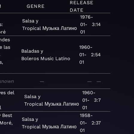
RELEASE
M
GENRE
DATE
1976-
Salsa y
s:
01-
3:14
Tropical
Музыка
Латино
oré
01
ndes
e las
1960-
Baladas y
s
01-
2:54
Boleros
Music
Latino
s,
01
known
—
—
—
es del
1960-
Salsa y
01-
3:7
Tropical
Музыка
Латино
l
01
y Best
1958-
Salsa y
 Moré,
01-
2:37
Tropical
Музыка
Латино
01