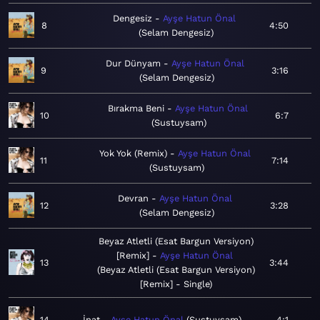
Dengesiz
Ayşe Hatun Önal
8
4:50
Selam Dengesiz
Dur Dünyam
Ayşe Hatun Önal
9
3:16
Selam Dengesiz
Bırakma Beni
Ayşe Hatun Önal
10
6:7
Sustuysam
Yok Yok (Remix)
Ayşe Hatun Önal
11
7:14
Sustuysam
Devran
Ayşe Hatun Önal
12
3:28
Selam Dengesiz
Beyaz Atletli (Esat Bargun Versiyon)
[Remix]
Ayşe Hatun Önal
13
3:44
Beyaz Atletli (Esat Bargun Versiyon)
[Remix] - Single
14
İnat
Ayşe Hatun Önal
Sustuysam
4:1