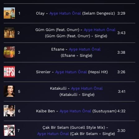
1
Olay
Ayşe Hatun Önal
Selam Dengesiz
3:29
Güm Güm (feat. Onurr)
Ayşe Hatun Önal
2
3:43
Güm Güm (feat. Onurr) - Single
Efsane
Ayşe Hatun Önal
3
3:38
Efsane - Single
4
Sirenler
Ayşe Hatun Önal
Hepsi Hit
3:26
Katakulli
Ayşe Hatun Önal
5
3:41
Katakulli - Single
6
Kalbe Ben
Ayşe Hatun Önal
Sustuysam
4:32
Çak Bir Selam (Gurcell Style Mix)
7
3:30
Ayşe Hatun Önal
Çak Bir Selam - Single