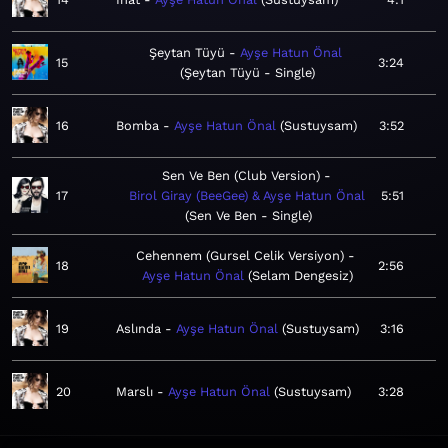
Şeytan Tüyü
Ayşe Hatun Önal
15
3:24
Şeytan Tüyü - Single
16
Bomba
Ayşe Hatun Önal
Sustuysam
3:52
Sen Ve Ben (Club Version)
17
Birol Giray (BeeGee) & Ayşe Hatun Önal
5:51
Sen Ve Ben - Single
Cehennem (Gursel Celik Versiyon)
18
2:56
Ayşe Hatun Önal
Selam Dengesiz
19
Aslında
Ayşe Hatun Önal
Sustuysam
3:16
20
Marslı
Ayşe Hatun Önal
Sustuysam
3:28