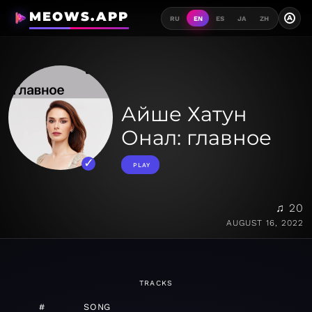
MEOWS.APP
A
RU
EN
ES
JA
ZH
Айше Хатун
Онал: главное
PLAY
♫ 20
AUGUST 16, 2022
TRACKS
#
SONG