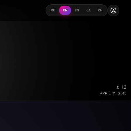
A
RU
EN
ES
JA
ZH
♫ 13
APRIL 11, 2015