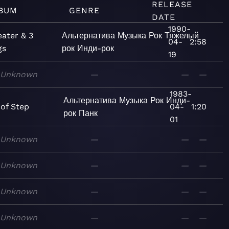
RELEASE
BUM
GENRE
DATE
1990-
ater & 3
Альтернатива
Музыка
Рок
Тяжелый
04-
2:58
gs
рок
Инди-рок
19
Unknown
—
—
—
1983-
Альтернатива
Музыка
Рок
Инди-
 of Step
04-
1:20
рок
Панк
01
Unknown
—
—
—
Unknown
—
—
—
Unknown
—
—
—
Unknown
—
—
—