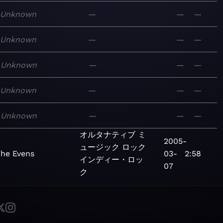
Unknown
—
—
—
Unknown
—
—
—
Unknown
—
—
—
Unknown
—
—
—
Unknown
—
—
—
オルタナティブ
ミ
2005-
ュージック
ロック
he Evens
03-
2:58
インディー・ロッ
07
ク