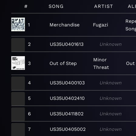
#
SONG
ARTIST
AL
Repe
1
Merchandise
Fugazi
Son
2
US35U0401613
Unknown
Minor
3
Out of Step
Out
Threat
4
US35U0400103
Unknown
5
US35U0402410
Unknown
6
US35U0411802
Unknown
7
US35U0405002
Unknown