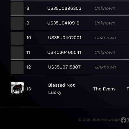
8
US35U0896303
Unknown
9
US35U0410919
Unknown
10
US35U0402001
Unknown
11
USRC20400041
Unknown
12
US35U0715807
Unknown
Blessed Not
13
The Evens
T
Lucky
© 2019–2026 meows.app