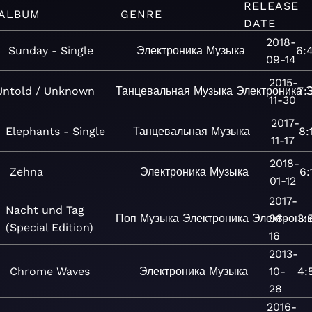
RELEASE
ALBUM
GENRE
DATE
2018-
Sunday - Single
Электроника
Музыка
6:
09-14
2015-
Untold / Unknown
Танцевальная
Музыка
Электроника
7:
11-30
2017-
Elephants - Single
Танцевальная
Музыка
8:
11-17
2018-
Zehna
Электроника
Музыка
6:
01-12
2017-
Nacht und Tag
Поп
Музыка
Электроника
Электрони
06-
3:
(Special Edition)
16
2013-
Chrome Waves
Электроника
Музыка
10-
4:
28
2016-