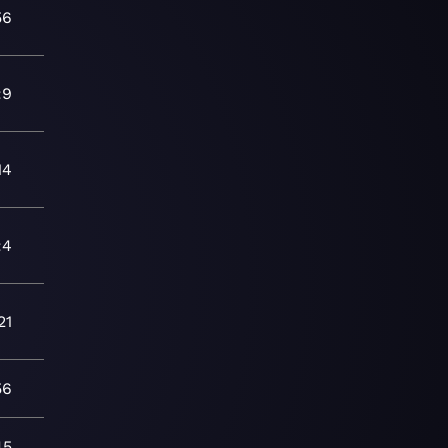
56
:9
14
:4
21
56
45