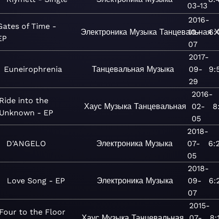
03-13
2016-
Gates of Time -
Электроника
Музыка
Танцевальная
10-
6:
Х
EP
07
2017-
Euneirophrenia
Танцевальная
Музыка
09-
9:
29
2016-
Ride into the
Хаус
Музыка
Танцевальная
02-
8
Unknown - EP
05
2018-
D'ANGELO
Электроника
Музыка
07-
6:
05
2018-
Love Song - EP
Электроника
Музыка
09-
6:
07
2015-
Four to the Floor
Хаус
Музыка
Танцевальная
07-
8: