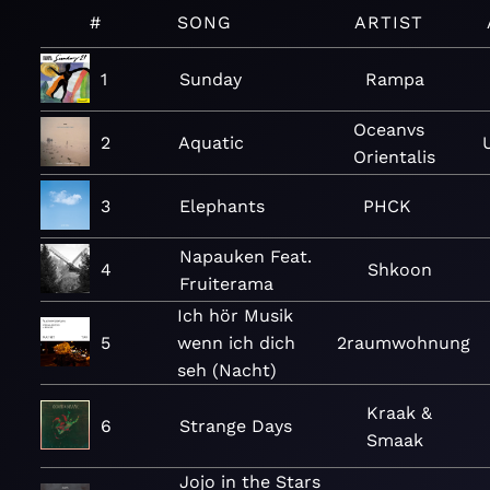
#
SONG
ARTIST
1
Sunday
Rampa
Oceanvs
2
Aquatic
Orientalis
3
Elephants
PHCK
Napauken Feat.
4
Shkoon
Fruiterama
Ich hör Musik
5
wenn ich dich
2raumwohnung
seh (Nacht)
Kraak &
6
Strange Days
Smaak
Jojo in the Stars