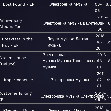
Lost Found - EP
Электроника
Музыка
06-
6:
06
2015-
Anniversary
Электроника
Музыка
Даунтемпо
03-
6
Album: Ten
06
2016-
Breakfast in the
Лаунж
Музыка
Легкая
08-
8:
Hut - EP
музыка
26
Электронная
2018-
Dream House
музыка
Музыка
Танцевальная
06-
6
(Deluxe)
музыка
01
2011-
Impermanence
Электроника
Музыка
02-
4:
01
Customer Is King
2018-
Электроника
Музыка
Электроника
7:
EP
06-19
2018-
Kiymett - Single
Электроника
Музыка
8: