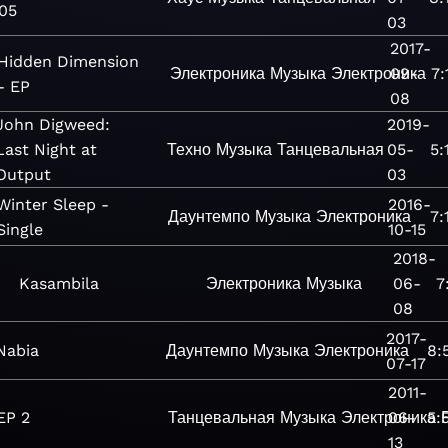
05
03
2017-
Hidden Dimension
Электроника
Музыка
Электроника
09-
7:
- EP
08
John Digweed:
2019-
Last Night at
Техно
Музыка
Танцевальная
05-
5:
Output
03
Winter Sleep -
2016-
Даунтемпо
Музыка
Электроника
7:
Single
10-15
2018-
Kasambila
Электроника
Музыка
06-
7
08
2017-
Nabia
Даунтемпо
Музыка
Электроника
8:
07-17
2011-
EP 2
Танцевальная
Музыка
Электроника
06-
5:
13