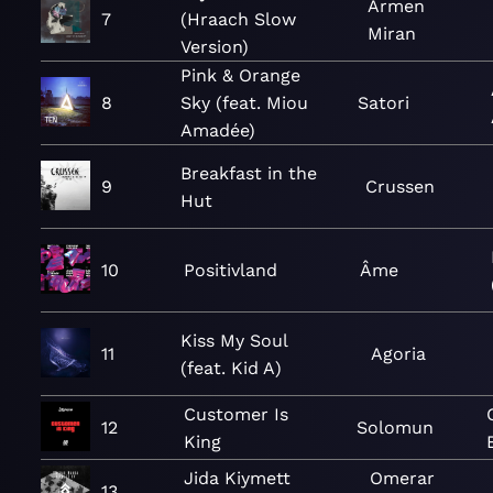
Armen
7
(Hraach Slow
Miran
Version)
Pink & Orange
8
Sky (feat. Miou
Satori
Amadée)
Breakfast in the
9
Crussen
Hut
10
Positivland
Âme
Kiss My Soul
11
Agoria
(feat. Kid A)
Customer Is
12
Solomun
King
Jida Kiymett
Omerar
13