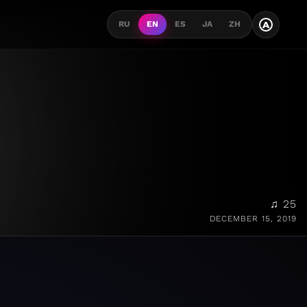
A
RU
EN
ES
JA
ZH
♫ 25
DECEMBER 15, 2019