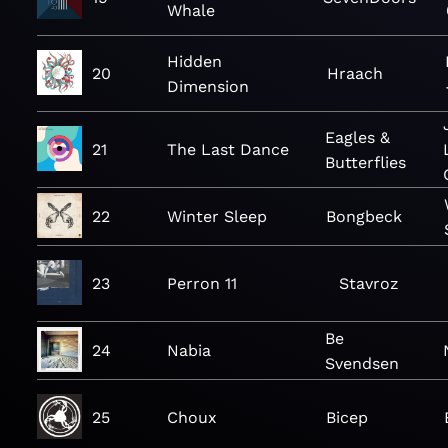
Whale
Hidden
20
Hraach
Dimension
Eagles &
21
The Last Dance
Butterflies
22
Winter Sleep
Bongbeck
23
Perron 11
Stavroz
Be
24
Nabia
Svendsen
25
Choux
Bicep