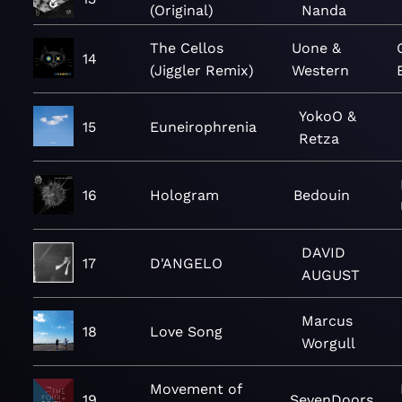
(Original)
Nanda
The Cellos
Uone &
14
(Jiggler Remix)
Western
YokoO &
15
Euneirophrenia
Retza
16
Hologram
Bedouin
DAVID
17
D'ANGELO
AUGUST
Marcus
18
Love Song
Worgull
Movement of
19
SevenDoors