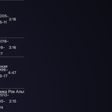
005-
3:16
5-11
2018-
09-
3:16
07
вная
996-
4:47
6-17
ника
Рок
Альтернативная
2013-
05-
2:15
24