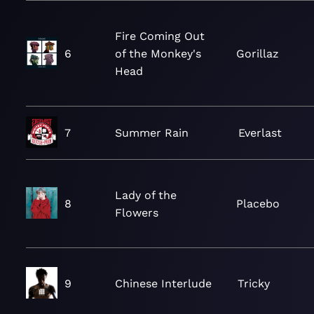
Fire Coming Out
6
of the Monkey's
Gorillaz
Head
7
Summer Rain
Everlast
Lady of the
8
Placebo
Flowers
9
Chinese Interlude
Tricky