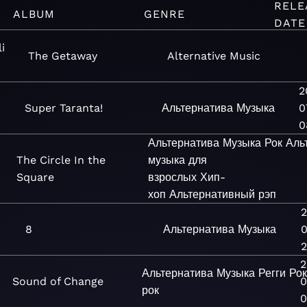
RELE
ALBUM
GENRE
DATE
i
The Getaway
Alternative
Music
2
Super Taranta!
Альтернатива
Музыка
0
0
Альтернатива
Музыка
Рок
Аль
The Circle In the
музыка для
Square
взрослых
Хип-
хоп
Альтернативный рэп
2
8
Альтернатива
Музыка
2
2
Альтернатива
Музыка
Регги
Ро
Sound of Change
0
рок
0