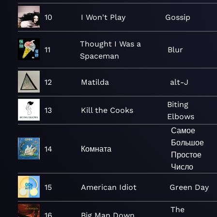
10
I Won't Play
Gossip
Thought I Was a
11
Blur
Spaceman
12
Matilda
alt-J
Biting
13
Kill the Cooks
Elbows
Самое
Большое
14
Комната
Простое
Число
15
American Idiot
Green Day
The
16
Big Man Down