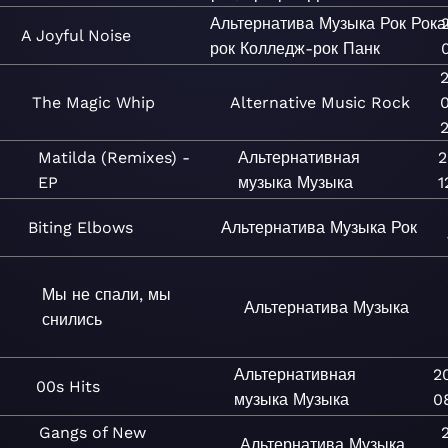
Альтернатива
Музыка
Рок
Рока
A Joyful Noise
рок
Колледж-рок
Панк
The Magic Whip
Alternative
Music
Rock
Matilda (Remixes) -
Альтернативная
2
EP
музыка
Музыка
1
Biting Elbows
Альтернатива
Музыка
Рок
Мы не спали, мы
Альтернатива
Музыка
снились
Альтернативная
2
00s Hits
музыка
Музыка
0
Gangs of New
Альтернатива
Музыка