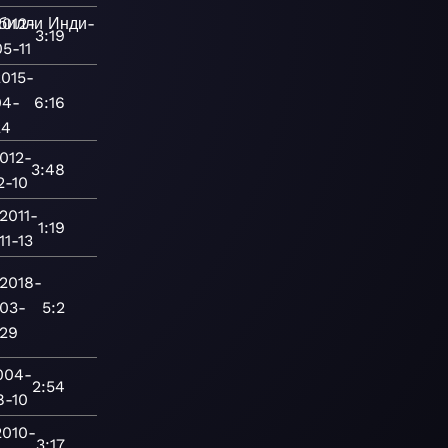
билли
2012-
Инди-
3:19
05-11
2015-
04-
6:16
24
012-
3:48
2-10
2011-
1:19
11-13
2018-
03-
5:2
29
004-
2:54
8-10
2010-
3:17