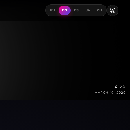
A
RU
EN
ES
JA
ZH
♫ 25
MARCH 10, 2020