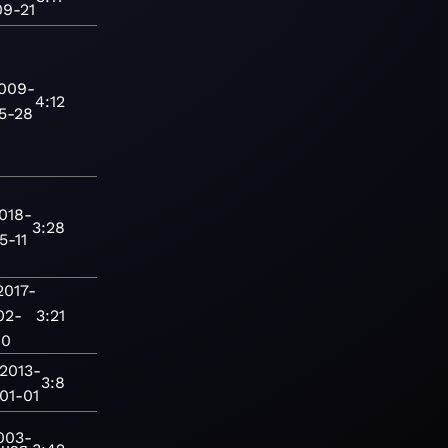
09-21
009-
4:12
5-28
018-
3:28
5-11
2017-
02-
3:21
10
2013-
3:8
01-01
003-