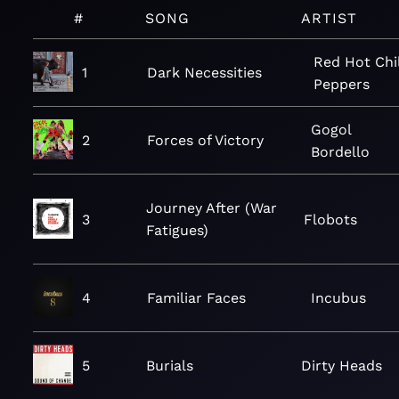
#
SONG
ARTIST
Red Hot Chil
1
Dark Necessities
Peppers
Gogol
2
Forces of Victory
Bordello
Journey After (War
3
Flobots
Fatigues)
4
Familiar Faces
Incubus
5
Burials
Dirty Heads