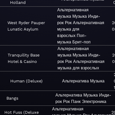
Holland
Альтернативная
музыка
Музыка
Инди-
West Ryder Pauper
рок
Рок
Альтернативная
2
Lunatic Asylum
музыка для
0
взрослых
Поп-
музыка
Брит-поп
Альтернативная
Tranquility Base
музыка
Музыка
Инди-
2
Hotel & Casino
рок
Рок
Альтернативная
0
музыка для взрослых
Human (Deluxe)
Альтернатива
Музыка
Альтернатива
Музыка
Инди-
Bangs
рок
Рок
Панк
Электроника
Альтернативная
Hot Fuss (Deluxe
2