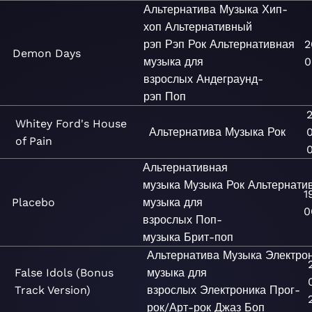
Альтернатива
Музыка
Хип-
хоп
Альтернативный
рэп
Рэп
Рок
Альтернативная
2
Demon Days
музыка для
0
взрослых
Андеграунд-
рэп
Поп
Whitey Ford's House
Альтернатива
Музыка
Рок
of Pain
Альтернативная
музыка
Музыка
Рок
Альтернати
1
Placebo
музыка для
0
взрослых
Поп-
музыка
Брит-поп
Альтернатива
Музыка
Электро
False Idols (Bonus
музыка для
Track Version)
взрослых
Электроника
Прог-
рок/Арт-рок
Джаз
Боп