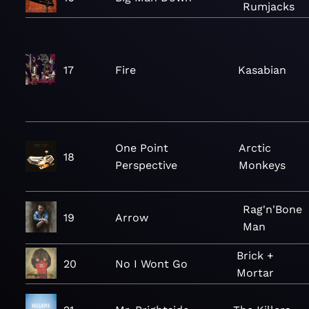
Rumjacks
17
Fire
Kasabian
One Point
Arctic
18
Perspective
Monkeys
Rag'n'Bone
19
Arrow
Man
Brick +
20
No I Wont Go
Mortar