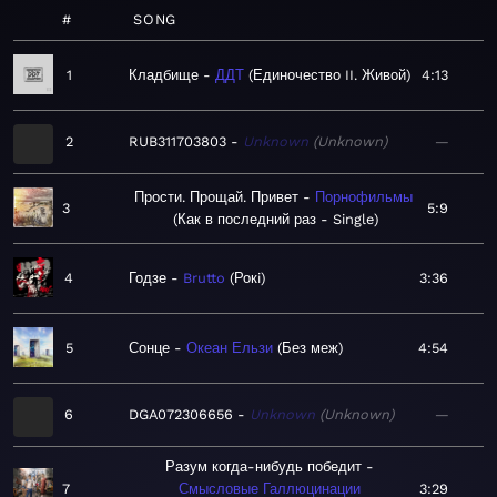
#
SONG
1
Кладбище
ДДТ
Единочество II. Живой
4:13
2
RUB311703803
Unknown
Unknown
—
Прости. Прощай. Привет
Порнофильмы
3
5:9
Как в последний раз - Single
4
Годзе
Brutto
Рокi
3:36
5
Сонце
Океан Ельзи
Без меж
4:54
6
DGA072306656
Unknown
Unknown
—
Разум когда-нибудь победит
7
Смысловые Галлюцинации
3:29