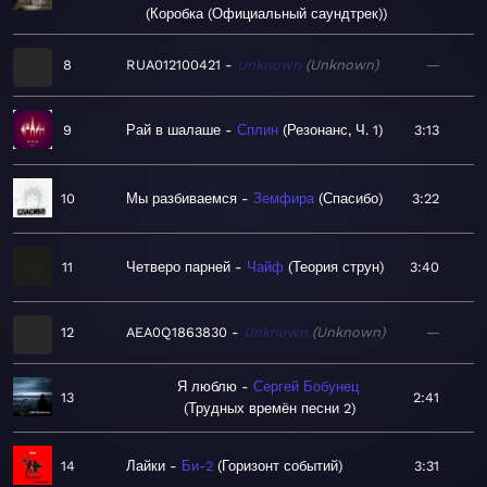
Коробка (Официальный саундтрек)
8
RUA012100421
Unknown
Unknown
—
9
Рай в шалаше
Сплин
Резонанс, Ч. 1
3:13
10
Мы разбиваемся
Земфира
Спасибо
3:22
11
Четверо парней
Чайф
Теория струн
3:40
12
AEA0Q1863830
Unknown
Unknown
—
Я люблю
Сергей Бобунец
13
2:41
Трудных времён песни 2
14
Лайки
Би-2
Горизонт событий
3:31