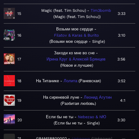
Magic (feat. Tim Schou)
Tim3bomb
15
3:33
Magic (feat. Tim Schou)
Возьми мое сердце
16
Filatov & Karas & Burito
3:10
Возьми мое сердце - Single
Заходи ко мне во сне
17
Ирина Круг & Алексей Брянцев
3:56
Новое и лучшее
18
На Титанике
Лолита
Раневская
3:52
На сиреневой луне
Леонид Агутин
19
4:1
Разбитая любовь
Если бы не ты
Nebezao & NЮ
20
3:30
Если бы не ты - Single
21
GBAMS8800002
Unknown
Unknown
—